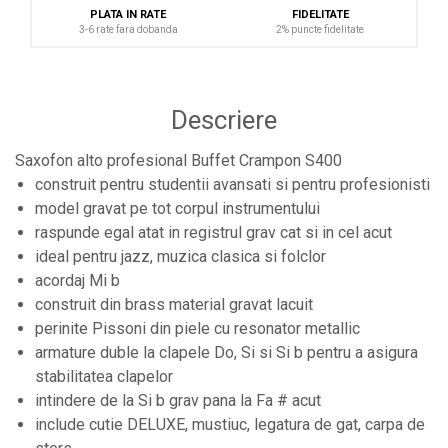
PLATA IN RATE
FIDELITATE
3-6 rate fara dobanda
2% puncte fidelitate
Descriere
Saxofon alto profesional Buffet Crampon S400
construit pentru studentii avansati si pentru profesionisti
model gravat pe tot corpul instrumentului
raspunde egal atat in registrul grav cat si in cel acut
ideal pentru jazz, muzica clasica si folclor
acordaj Mi b
construit din brass material gravat lacuit
perinite Pissoni din piele cu resonator metallic
armature duble la clapele Do, Si si Si b pentru a asigura
stabilitatea clapelor
intindere de la Si b grav pana la Fa # acut
include cutie DELUXE, mustiuc, legatura de gat, carpa de