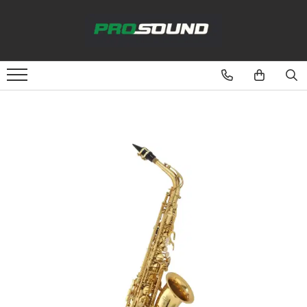
Magazin
Sonorizare / PA
Microfoane
Studio si inregistrari
Lumini si efecte
Instrumente Muzicale
DJ
Cabluri si conectori
Cabluri atena
Mufe adaptoare
Standuri stative si pupitre
Case-uri, rack, huse si genti