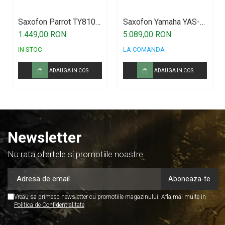
Saxofon Parrot TY810
Saxofon Yamaha YAS-
Two-Tone Sax Alto
280
1.449,00 RON
5.089,00 RON
IN STOC
LA COMANDA
ADAUGA IN COS
ADAUGA IN COS
Newsletter
Nu rata ofertele si promotiile noastre
Vreau sa primesc newsletter cu promotiile magazinului. Afla mai multe in
Politica de Confidentialitate