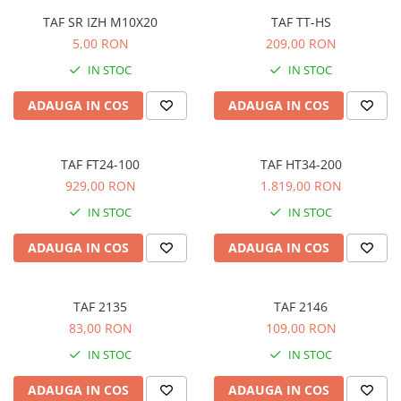
Microfoane pt instalatii si
TAF SR IZH M10X20
TAF TT-HS
conferinta
5,00 RON
209,00 RON
Microfoane Ribbon
IN STOC
IN STOC
Microfoane stereo
Microfoane Suspendabile
ADAUGA IN COS
ADAUGA IN COS
Microfoane wireless si sisteme
Stative de microfon
TAF FT24-100
TAF HT34-200
Studio si inregistrari
929,00 RON
1.819,00 RON
Accesorii de microfoane
IN STOC
IN STOC
Accesorii de rack
Accesorii echipamente de studio
ADAUGA IN COS
ADAUGA IN COS
Clape MIDI
Controllere MIDI - USB DAW
TAF 2135
TAF 2146
Controllere monitoare de studio
83,00 RON
109,00 RON
Convertoare AD/DA
IN STOC
IN STOC
Interfete audio
Interfete MIDI si Cabluri Midi-USB
ADAUGA IN COS
ADAUGA IN COS