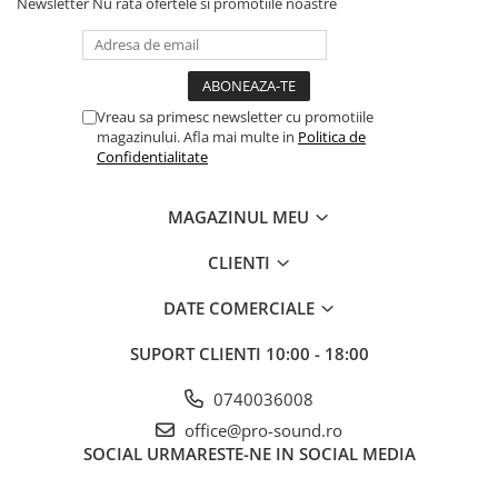
Instrumente si jucarii pentru copii
Newsletter
Nu rata ofertele si promotiile noastre
Instrumente traditionale
Tobe
DJ
Vreau sa primesc newsletter cu promotiile
Accesorii DJ
magazinului. Afla mai multe in
Politica de
Accesorii Pick-up si Vinyl
Confidentialitate
Case-uri DJ
CD Playere DJ
MAGAZINUL MEU
Console DJ
CLIENTI
Controllere MIDI - USB DAW
Genti pentru DJ
DATE COMERCIALE
Mixere DJ
SUPORT CLIENTI
10:00 - 18:00
Platane DJ
Samplere si controllere
0740036008
Stative si pupitre DJ
office@pro-sound.ro
Cabluri si conectori
SOCIAL
URMARESTE-NE IN SOCIAL MEDIA
Cabluri adaptoare, cabluri Y