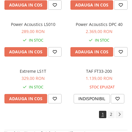
Comenzi si controllere
ADAUGA IN COS
ADAUGA IN COS
Ecrane LED
Efecte de lumini
Lasere
Power Acoustics LS010
Power Acoustics DPC 40
Masini de fum si ceata
289,00 RON
2.369,00 RON
Mixere DMX
IN STOC
IN STOC
Moving Head-uri
ADAUGA IN COS
ADAUGA IN COS
Par Led si Pinspot
Proiectoare
Scene şi Ring-uri de Dans
Extreme LS1T
TAF FT33-200
Stative si schela lumini
329,00 RON
1.139,00 RON
Instrumente Muzicale
IN STOC
STOC EPUIZAT
Chitare si bass
ADAUGA IN COS
INDISPONIBIL
Claviaturi
Instrumente cu arcus
1
2
Instrumente de percutie
Instrumente de suflat