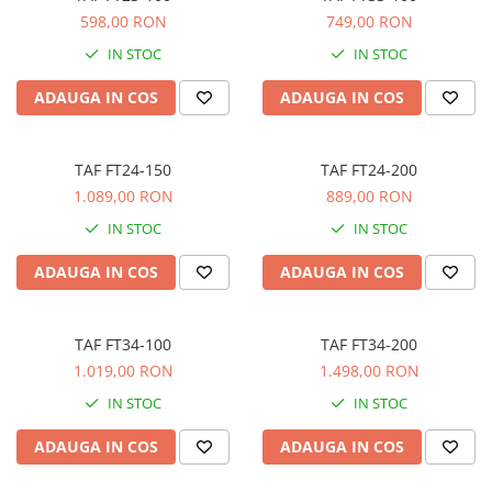
Stabilizatoare de tensiune UPS si
598,00 RON
749,00 RON
Power Conditioner
Unelte Audio
IN STOC
IN STOC
Microfoane
ADAUGA IN COS
ADAUGA IN COS
Accesorii de microfoane
Capsule de microfon
TAF FT24-150
TAF FT24-200
Case-uri de microfoane
1.089,00 RON
889,00 RON
Microfoane de broadcast
IN STOC
IN STOC
Microfoane de instrumente
Microfoane de masurare si
ADAUGA IN COS
ADAUGA IN COS
calibrare
Microfoane de studio
Microfoane de Suprafata
TAF FT34-100
TAF FT34-200
Microfoane de voce si live
1.019,00 RON
1.498,00 RON
Microfoane lavaliera si headset
IN STOC
IN STOC
Microfoane podcast, USB, iOS /
Android
ADAUGA IN COS
ADAUGA IN COS
Microfoane pt Camere Video