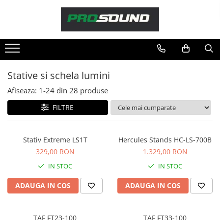
Magazin
Sonorizare / PA
Accesorii sonorizare, PA
Stative si schela lumini
Adaptoare phantom
Afiseaza:
1-
24
din
28
produse
Adresare publica 100V
Amplificatoare Audio
FILTRE
Boxe Audio
Ecrane de difuzie
Stativ Extreme LS1T
Hercules Stands HC-LS-700B
Mixere audio
329,00 RON
1.329,00 RON
Monitorizare In-Ear
IN STOC
IN STOC
Pickup-uri, platane & accesorii
Playere si Recordere
ADAUGA IN COS
ADAUGA IN COS
Procesoare si efecte
Shockmount
TAF FT23-100
TAF FT33-100