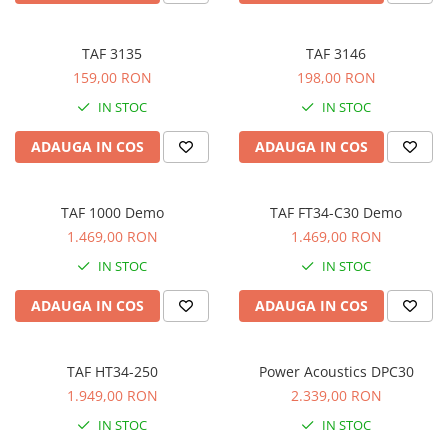
Microfoane de studio
Monitoare de studio
TAF 3135
TAF 3146
Pop filtre
159,00 RON
198,00 RON
Preamplificatoare
Protectii antifonice pentru urechi
IN STOC
IN STOC
Rack studio
ADAUGA IN COS
ADAUGA IN COS
Recordere de studio
Recordere portabile
Sintetizatoare
TAF 1000 Demo
TAF FT34-C30 Demo
1.469,00 RON
1.469,00 RON
Standuri si stative de monitoare
Subwoofere de studio
IN STOC
IN STOC
Tratament acustic
ADAUGA IN COS
ADAUGA IN COS
Lumini si efecte
Accesorii pentru lumini
TAF HT34-250
Power Acoustics DPC30
Bare Led
1.949,00 RON
2.339,00 RON
Cabluri de Alimentare
Case-uri de lumini
IN STOC
IN STOC