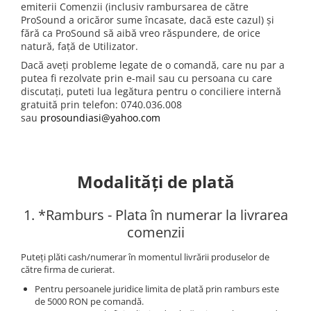
Comenzi si controllere
emiterii Comenzii (inclusiv rambursarea de către
Ecrane LED
ProSound a oricăror sume încasate, dacă este cazul) și
fără ca ProSound să aibă vreo răspundere, de orice
Efecte de lumini
natură, față de Utilizator.
Lasere
Dacă aveți probleme legate de o comandă, care nu par a
Masini de fum si ceata
putea fi rezolvate prin e-mail sau cu persoana cu care
discutați, puteti lua legătura pentru o conciliere internă
Mixere DMX
gratuită prin telefon: 0740.036.008
Moving Head-uri
sau
prosoundiasi@yahoo.com
Par Led si Pinspot
Proiectoare
Scene şi Ring-uri de Dans
Modalități de plată
Stative si schela lumini
Instrumente Muzicale
1. *Ramburs - Plata în numerar la livrarea
Chitare si bass
comenzii
Claviaturi
Puteți plăti cash/numerar în momentul livrării produselor de
Instrumente cu arcus
către firma de curierat.
Instrumente de percutie
Pentru persoanele juridice limita de plată prin ramburs este
Instrumente de suflat
de 5000 RON pe comandă.