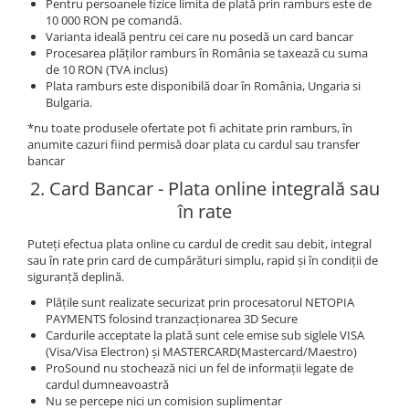
Instrumente si jucarii pentru copii
Pentru persoanele fizice limita de plată prin ramburs este de
10 000 RON pe comandă.
Instrumente traditionale
Varianta ideală pentru cei care nu posedă un card bancar
Tobe
Procesarea plăților ramburs în România se taxează cu suma
de 10 RON (TVA inclus)
DJ
Plata ramburs este disponibilă doar în România, Ungaria si
Accesorii DJ
Bulgaria.
Accesorii Pick-up si Vinyl
*nu toate produsele ofertate pot fi achitate prin ramburs, în
anumite cazuri fiind permisă doar plata cu cardul sau transfer
Case-uri DJ
bancar
CD Playere DJ
2. Card Bancar - Plata online integrală sau
Console DJ
în rate
Controllere MIDI - USB DAW
Genti pentru DJ
Puteți efectua plata online cu cardul de credit sau debit, integral
sau în rate prin card de cumpărături simplu, rapid și în condiții de
Mixere DJ
siguranță deplină.
Platane DJ
Plățile sunt realizate securizat prin procesatorul NETOPIA
Samplere si controllere
PAYMENTS folosind tranzacționarea 3D Secure
Cardurile acceptate la plată sunt cele emise sub siglele VISA
Stative si pupitre DJ
(Visa/Visa Electron) și MASTERCARD(Mastercard/Maestro)
Cabluri si conectori
ProSound nu stochează nici un fel de informații legate de
cardul dumneavoastră
Cabluri adaptoare, cabluri Y
Nu se percepe nici un comision suplimentar