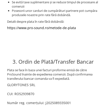
Cabluri audio
Se evită taxe suplimentare și se reduce timpul de procesare al
comenzii
Cabluri de boxe
Posesorii unor carduri de cumpărături partnere pot cumpăra
Cabluri de instrumente
produsele noastre prin rate fără dobândă.
Cabluri de microfon
Detalii despre plata în rate fără dobândă:
Cabluri DMX
https://www.pro-sound.ro/metode-de-plata
Cabluri la metru
Cabluri MIDI si audio digitale
Cabluri multicore
Conectori
Standuri stative si pupitre
3. Ordin de Plată/Transfer Bancar
Accesorii stative
Stative de mixer
Plata se face în baza unei facturi proforme emisă de către
ProSound înainte de expedierea comenzii. După confirmarea
Stative de partituri
transferului bancar comanda va fi expediată.
Case-uri, rack, huse si genti
GLORYTONES SRL
Case-uri universale
CUI: RO52939870
Pachete si bundle
Număr reg. comerțului: J2025089335001
Casti Audio