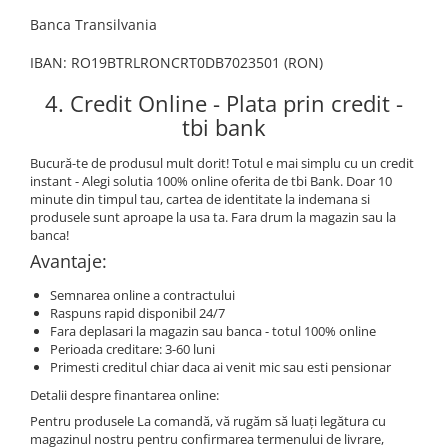
Amplificatoare de casti
Banca Transilvania
Cabluri Earpad si accesorii de casti
IBAN: RO19BTRLRONCRT0DB7023501 (RON)
Casti broadcast si Casti cu Microfon
Casti DJ
4. Credit Online - Plata prin credit -
tbi bank
Casti Hi-fi
Casti In ear pentru monitorizare
Bucură-te de produsul mult dorit! Totul e mai simplu cu un credit
Casti Noise Cancelling
instant - Alegi solutia 100% online oferita de tbi Bank. Doar 10
minute din timpul tau, cartea de identitate la indemana si
Casti Studio
produsele sunt aproape la usa ta. Fara drum la magazin sau la
Casti wireless / fara fir
banca!
Idei de cadouri
Avantaje:
Semnarea online a contractului
Raspuns rapid disponibil 24/7
Fara deplasari la magazin sau banca - totul 100% online
Perioada creditare: 3-60 luni
Primesti creditul chiar daca ai venit mic sau esti pensionar
Detalii despre finantarea online:
Pentru produsele La comandă, vă rugăm să luați legătura cu
magazinul nostru pentru confirmarea termenului de livrare,