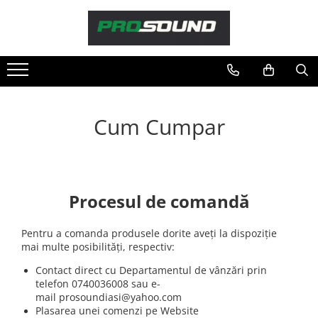
Magazin
Sonorizare / PA
Accesorii sonorizare, PA
Adaptoare phantom
Cum Cumpar
Adresare publica 100V
Amplificatoare Audio
Boxe Audio
Ecrane de difuzie
Procesul de comandă
Mixere audio
Monitorizare In-Ear
Pentru a comanda produsele dorite aveți la dispoziție
Pickup-uri, platane & accesorii
mai multe posibilități, respectiv:
Playere si Recordere
Contact direct cu Departamentul de vânzări prin
Procesoare si efecte
telefon 0740036008 sau e-
mail prosoundiasi@yahoo.com
Shockmount
Plasarea unei comenzi pe Website