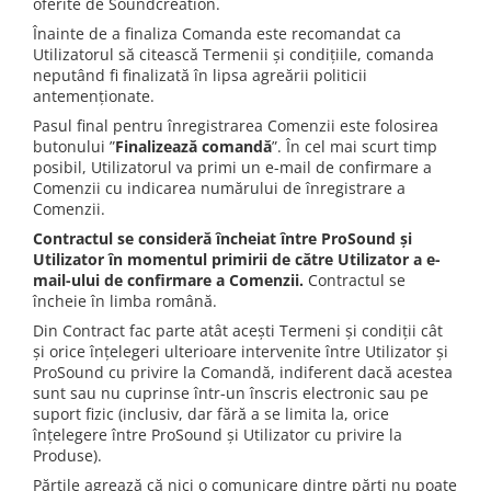
oferite de Soundcreation.
Microfoane pt instalatii si
conferinta
Înainte de a finaliza Comanda este recomandat ca
Utilizatorul să citească Termenii și condițiile, comanda
Microfoane Ribbon
neputând fi finalizată în lipsa agreării politicii
Microfoane stereo
antemenționate.
Microfoane Suspendabile
Pasul final pentru înregistrarea Comenzii este folosirea
butonului ”
Finalizează comandă
”. În cel mai scurt timp
Microfoane wireless si sisteme
posibil, Utilizatorul va primi un e-mail de confirmare a
Stative de microfon
Comenzii cu indicarea numărului de înregistrare a
Studio si inregistrari
Comenzii.
Accesorii de microfoane
Contractul se consideră încheiat între ProSound și
Utilizator în momentul primirii de către Utilizator a e-
Accesorii de rack
mail-ului de confirmare a Comenzii.
Contractul se
Accesorii echipamente de studio
încheie în limba română.
Clape MIDI
Din Contract fac parte atât acești Termeni şi condiții cât
și orice înțelegeri ulterioare intervenite între Utilizator şi
Controllere MIDI - USB DAW
ProSound cu privire la Comandă, indiferent dacă acestea
Controllere monitoare de studio
sunt sau nu cuprinse într-un înscris electronic sau pe
Convertoare AD/DA
suport fizic (inclusiv, dar fără a se limita la, orice
înțelegere între ProSound și Utilizator cu privire la
Interfete audio
Produse).
Interfete MIDI si Cabluri Midi-USB
Părțile agrează că nici o comunicare dintre părți nu poate