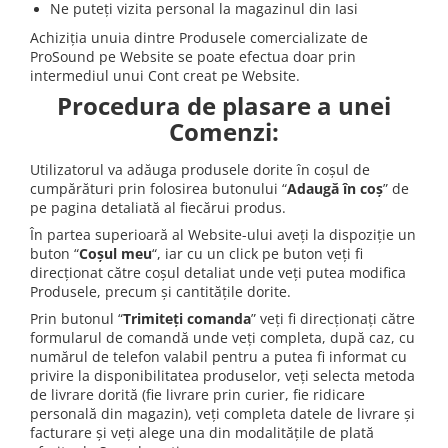
Stabilizatoare de tensiune UPS si
Ne puteți vizita personal la magazinul din Iasi
Power Conditioner
Achiziția unuia dintre Produsele comercializate de
Unelte Audio
ProSound pe Website se poate efectua doar prin
Microfoane
intermediul unui Cont creat pe Website.
Procedura de plasare a unei
Accesorii de microfoane
Comenzi:
Capsule de microfon
Case-uri de microfoane
Utilizatorul va adăuga produsele dorite în coșul de
Microfoane de broadcast
cumpărături prin folosirea butonului “
Adaugă în coș
” de
pe pagina detaliată al fiecărui produs.
Microfoane de instrumente
În partea superioară al Website-ului aveți la dispoziție un
Microfoane de masurare si
buton “
Coșul meu
“, iar cu un click pe buton veți fi
calibrare
direcționat către coșul detaliat unde veți putea modifica
Microfoane de studio
Produsele, precum și cantitățile dorite.
Microfoane de Suprafata
Prin butonul “
Trimiteți comanda
” veți fi direcționați către
Microfoane de voce si live
formularul de comandă unde veți completa, după caz, cu
numărul de telefon valabil pentru a putea fi informat cu
Microfoane lavaliera si headset
privire la disponibilitatea produselor, veți selecta metoda
Microfoane podcast, USB, iOS /
de livrare dorită (fie livrare prin curier, fie ridicare
Android
personală din magazin), veți completa datele de livrare și
Microfoane pt Camere Video
facturare și veți alege una din modalitățile de plată