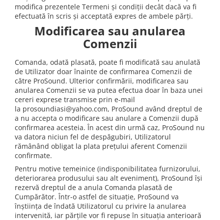
Microfoane de studio
modifica prezentele Termeni și condiții decât dacă va fi
Monitoare de studio
efectuată în scris și acceptată expres de ambele părți.
Pop filtre
Modificarea sau anularea
Preamplificatoare
Comenzii
Protectii antifonice pentru urechi
Comanda, odată plasată, poate fi modificată sau anulată
Rack studio
de Utilizator doar înainte de confirmarea Comenzii de
Recordere de studio
către ProSound. Ulterior confirmării, modificarea sau
anularea Comenzii se va putea efectua doar în baza unei
Recordere portabile
cereri exprese transmise prin e-mail
Sintetizatoare
la prosoundiasi@yahoo.com, ProSound având dreptul de
Standuri si stative de monitoare
a nu accepta o modificare sau anulare a Comenzii după
confirmarea acesteia. În acest din urmă caz, ProSound nu
Subwoofere de studio
va datora niciun fel de despăgubiri, Utilizatorul
Tratament acustic
rămânând obligat la plata prețului aferent Comenzii
Lumini si efecte
confirmate.
Pentru motive temeinice (indisponibilitatea furnizorului,
Accesorii pentru lumini
deteriorarea produsului sau alt eveniment), ProSound își
Bare Led
rezervă dreptul de a anula Comanda plasată de
Cabluri de Alimentare
Cumpărător. Într-o astfel de situație, ProSound va
înștiința de îndată Utilizatorul cu privire la anularea
Case-uri de lumini
intervenită, iar părțile vor fi repuse în situația anterioară