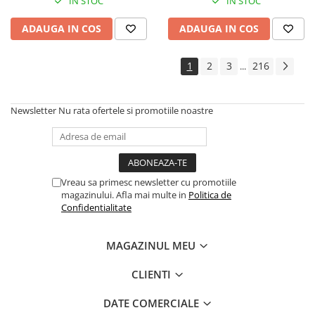
Instrumente si jucarii pentru copii
IN STOC
IN STOC
Instrumente traditionale
ADAUGA IN COS
ADAUGA IN COS
Tobe
DJ
1
2
3
216
...
Accesorii DJ
Accesorii Pick-up si Vinyl
Newsletter
Nu rata ofertele si promotiile noastre
Case-uri DJ
CD Playere DJ
Console DJ
Controllere MIDI - USB DAW
Vreau sa primesc newsletter cu promotiile
Genti pentru DJ
magazinului. Afla mai multe in
Politica de
Mixere DJ
Confidentialitate
Platane DJ
Samplere si controllere
MAGAZINUL MEU
Stative si pupitre DJ
CLIENTI
Cabluri si conectori
Cabluri adaptoare, cabluri Y
DATE COMERCIALE