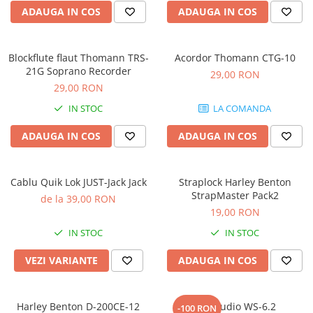
Microfoane pt instalatii si
ADAUGA IN COS
ADAUGA IN COS
conferinta
Microfoane Ribbon
Microfoane stereo
Blockflute flaut Thomann TRS-
Acordor Thomann CTG-10
21G Soprano Recorder
29,00 RON
Microfoane Suspendabile
29,00 RON
Microfoane wireless si sisteme
IN STOC
LA COMANDA
Stative de microfon
Studio si inregistrari
ADAUGA IN COS
ADAUGA IN COS
Accesorii de microfoane
Accesorii de rack
Cablu Quik Lok JUST-Jack Jack
Straplock Harley Benton
Accesorii echipamente de studio
StrapMaster Pack2
de la 39,00 RON
Clape MIDI
19,00 RON
Controllere MIDI - USB DAW
IN STOC
IN STOC
Controllere monitoare de studio
VEZI VARIANTE
ADAUGA IN COS
Convertoare AD/DA
Interfete audio
Interfete MIDI si Cabluri Midi-USB
Harley Benton D-200CE-12
Kali Audio WS-6.2
-100 RON