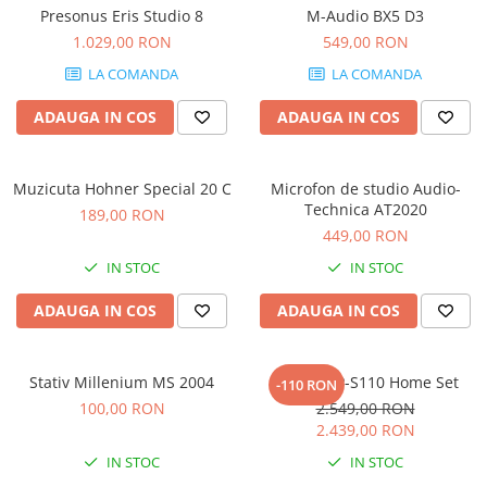
Stabilizatoare de tensiune UPS si
Presonus Eris Studio 8
M-Audio BX5 D3
Power Conditioner
1.029,00 RON
549,00 RON
Unelte Audio
LA COMANDA
LA COMANDA
Microfoane
Accesorii de microfoane
ADAUGA IN COS
ADAUGA IN COS
Capsule de microfon
Case-uri de microfoane
Muzicuta Hohner Special 20 C
Microfon de studio Audio-
Microfoane de broadcast
Technica AT2020
189,00 RON
Microfoane de instrumente
449,00 RON
Microfoane de masurare si
IN STOC
IN STOC
calibrare
Microfoane de studio
ADAUGA IN COS
ADAUGA IN COS
Microfoane de Suprafata
Microfoane de voce si live
Stativ Millenium MS 2004
Casio CDP-S110 Home Set
-110 RON
Microfoane lavaliera si headset
100,00 RON
2.549,00 RON
Microfoane podcast, USB, iOS /
2.439,00 RON
Android
IN STOC
IN STOC
Microfoane pt Camere Video