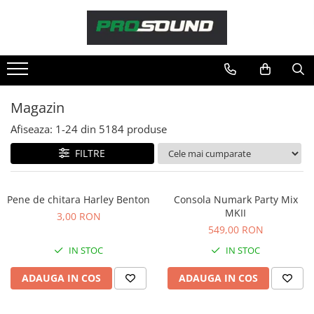
Magazin
Sonorizare / PA
Accesorii sonorizare, PA
Magazin
Adaptoare phantom
Afiseaza:
1-
24
din
5184
produse
Adresare publica 100V
Amplificatoare Audio
FILTRE
Boxe Audio
Ecrane de difuzie
Pene de chitara Harley Benton
Consola Numark Party Mix
Mixere audio
MKII
3,00 RON
Monitorizare In-Ear
549,00 RON
Pickup-uri, platane & accesorii
IN STOC
IN STOC
Playere si Recordere
ADAUGA IN COS
ADAUGA IN COS
Procesoare si efecte
Shockmount