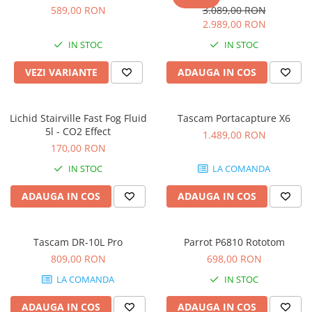
Microfoane de studio
589,00 RON
3.089,00 RON
Monitoare de studio
2.989,00 RON
Pop filtre
IN STOC
IN STOC
Preamplificatoare
VEZI VARIANTE
ADAUGA IN COS
Protectii antifonice pentru urechi
Rack studio
Recordere de studio
Lichid Stairville Fast Fog Fluid
Tascam Portacapture X6
Recordere portabile
5l - CO2 Effect
1.489,00 RON
Sintetizatoare
170,00 RON
Standuri si stative de monitoare
IN STOC
LA COMANDA
Subwoofere de studio
ADAUGA IN COS
ADAUGA IN COS
Tratament acustic
Lumini si efecte
Accesorii pentru lumini
Tascam DR-10L Pro
Parrot P6810 Rototom
809,00 RON
698,00 RON
Bare Led
Cabluri de Alimentare
LA COMANDA
IN STOC
Case-uri de lumini
ADAUGA IN COS
ADAUGA IN COS