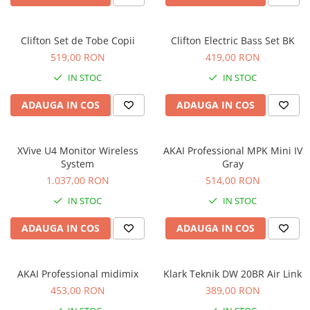
Comenzi si controllere
Ecrane LED
Efecte de lumini
Clifton Set de Tobe Copii
Clifton Electric Bass Set BK
Lasere
519,00 RON
419,00 RON
Masini de fum si ceata
IN STOC
IN STOC
Mixere DMX
ADAUGA IN COS
ADAUGA IN COS
Moving Head-uri
Par Led si Pinspot
Proiectoare
XVive U4 Monitor Wireless
AKAI Professional MPK Mini IV
Scene şi Ring-uri de Dans
System
Gray
1.037,00 RON
514,00 RON
Stative si schela lumini
Instrumente Muzicale
IN STOC
IN STOC
Chitare si bass
ADAUGA IN COS
ADAUGA IN COS
Claviaturi
Instrumente cu arcus
AKAI Professional midimix
Klark Teknik DW 20BR Air Link
Instrumente de percutie
453,00 RON
389,00 RON
Instrumente de suflat