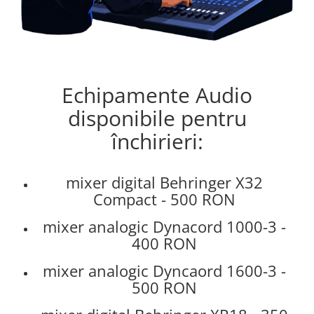
Comenzi si controllere
Ecrane LED
Efecte de lumini
Lasere
Masini de fum si ceata
Echipamente Audio
Mixere DMX
disponibile pentru
Moving Head-uri
Par Led si Pinspot
închirieri:
Proiectoare
Scene şi Ring-uri de Dans
mixer digital Behringer X32
Stative si schela lumini
Compact - 500 RON
Instrumente Muzicale
mixer analogic Dynacord 1000-3 -
Chitare si bass
400 RON
Claviaturi
Instrumente cu arcus
mixer analogic Dyncaord 1600-3 -
Instrumente de percutie
500 RON
Instrumente de suflat