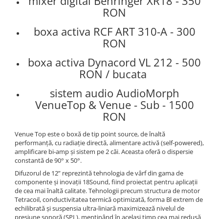
mixer digital Behringer XR18 - 350
Instrumente si jucarii pentru copii
RON
Instrumente traditionale
Tobe
boxa activa RCF ART 310-A - 300
DJ
RON
Accesorii DJ
boxa activa Dynacord VL 212 - 500
Accesorii Pick-up si Vinyl
RON / bucata
Case-uri DJ
sistem audio AudioMorph
CD Playere DJ
VenueTop & Venue - Sub - 1500
Console DJ
RON
Controllere MIDI - USB DAW
Genti pentru DJ
Venue Top este o boxă de tip point source, de înaltă
Mixere DJ
performanță, cu radiație directă, alimentare activă (self-powered),
amplificare bi-amp și sistem pe 2 căi. Aceasta oferă o dispersie
Platane DJ
constantă de 90° x 50°.
Samplere si controllere
Difuzorul de 12” reprezintă tehnologia de vârf din gama de
Stative si pupitre DJ
componente și inovații 18Sound, fiind proiectat pentru aplicații
de cea mai înaltă calitate. Tehnologii precum structura de motor
Cabluri si conectori
Tetracoil, conductivitatea termică optimizată, forma Bl extrem de
echilibrată și suspensia ultra-liniară maximizează nivelul de
Cabluri adaptoare, cabluri Y
presiune sonoră (SPL), menținând în același timp cea mai redusă