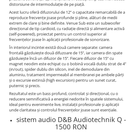
Cabluri audio
distorsiune de intermodulație de pe piață.
Cabluri de boxe
Acest lucru oferă difuzorului de 12” o capacitate remarcabilă de a
Cabluri de instrumente
reproduce frecvențe joase profunde și pline, alături de medii
extrem de clare și bine definite. Venue Sub este un subwoofer
Cabluri de microfon
direcțional de tip cardioid, cu radiație directă și alimentare activă
Cabluri DMX
(self-powered), proiectat pentru un control superior al
frecvențelor joase în aplicații profesionale de sonorizare.
Cabluri la metru
În interiorul incintei există două camere separate: camera
Cabluri MIDI si audio digitale
frontală găzduiește două difuzoare de 15”, iar camera din spate
Cabluri multicore
găzduiește încă un difuzor de 15”. Fiecare difuzor de 15” cu
magnet neodim este echipat cu o bobină vocală dublu strat de 4”
Conectori
(in/out), spider dublu din silicon, inel de demodulare din
Standuri stative si pupitre
aluminiu, tratament impermeabil al membranei pe ambele părți
și o excursie extinsă (high excursion) pentru un sunet curat,
Accesorii stative
puternic și precis.
Stative de mixer
Rezultatul este un bass profund, controlat și direcțional, cu o
Stative de partituri
reducere semnificativă a energiei nedorite în spatele sistemului,
ideal pentru evenimente live, instalații profesionale și aplicații
Case-uri, rack, huse si genti
unde claritatea și controlul frecvențelor joase sunt esențiale.
Case-uri universale
sistem audio D&B Audiotechnik Q -
Pachete si bundle
1500 RON
Casti Audio