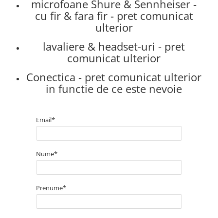
microfoane Shure & Sennheiser -
Amplificatoare de casti
cu fir & fara fir - pret comunicat
Cabluri Earpad si accesorii de casti
ulterior
Casti broadcast si Casti cu Microfon
​​​​​​​lavaliere & headset-uri - pret
Casti DJ
comunicat ulterior
Casti Hi-fi
Casti In ear pentru monitorizare
​​​​​​​Conectica - pret comunicat ulterior
Casti Noise Cancelling
in functie de ce este nevoie
Casti Studio
Casti wireless / fara fir
Email*
Idei de cadouri
Nume*
Prenume*