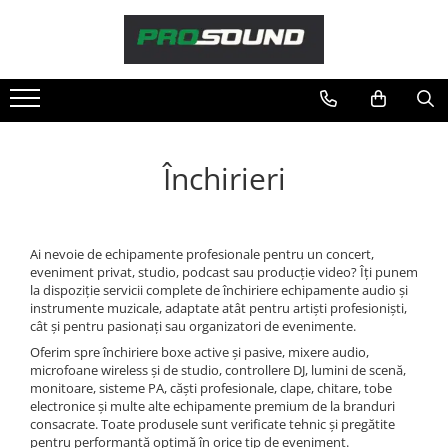
Magazin
Sonorizare / PA
Accesorii sonorizare, PA
Adaptoare phantom
Închirieri
Adresare publica 100V
Amplificatoare Audio
Boxe Audio
Ai nevoie de echipamente profesionale pentru un concert,
Ecrane de difuzie
eveniment privat, studio, podcast sau producție video? Îți punem
la dispoziție servicii complete de închiriere echipamente audio și
Mixere audio
instrumente muzicale, adaptate atât pentru artiști profesioniști,
Monitorizare In-Ear
cât și pentru pasionați sau organizatori de evenimente.
Pickup-uri, platane & accesorii
Oferim spre închiriere boxe active și pasive, mixere audio,
microfoane wireless și de studio, controllere DJ, lumini de scenă,
Playere si Recordere
monitoare, sisteme PA, căști profesionale, clape, chitare, tobe
Procesoare si efecte
electronice și multe alte echipamente premium de la branduri
consacrate. Toate produsele sunt verificate tehnic și pregătite
Shockmount
pentru performanță optimă în orice tip de eveniment.