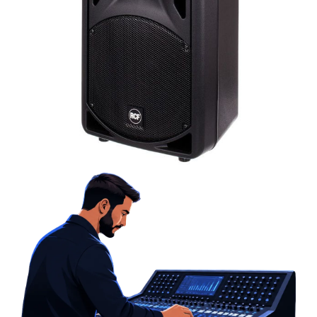
Microfoane de studio
Monitoare de studio
Pop filtre
Preamplificatoare
Protectii antifonice pentru urechi
Rack studio
Recordere de studio
Recordere portabile
Sintetizatoare
Standuri si stative de monitoare
Subwoofere de studio
Tratament acustic
Lumini si efecte
Accesorii pentru lumini
Bare Led
Cabluri de Alimentare
Case-uri de lumini