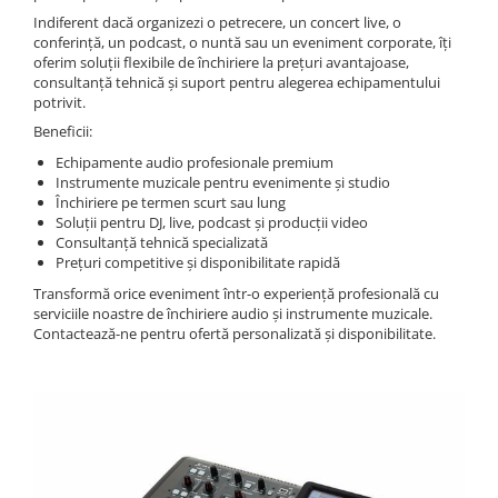
Stabilizatoare de tensiune UPS si
Indiferent dacă organizezi o petrecere, un concert live, o
Power Conditioner
conferință, un podcast, o nuntă sau un eveniment corporate, îți
Unelte Audio
oferim soluții flexibile de închiriere la prețuri avantajoase,
consultanță tehnică și suport pentru alegerea echipamentului
Microfoane
potrivit.
Accesorii de microfoane
Beneficii:
Capsule de microfon
Echipamente audio profesionale premium
Case-uri de microfoane
Instrumente muzicale pentru evenimente și studio
Închiriere pe termen scurt sau lung
Microfoane de broadcast
Soluții pentru DJ, live, podcast și producții video
Microfoane de instrumente
Consultanță tehnică specializată
Microfoane de masurare si
Prețuri competitive și disponibilitate rapidă
calibrare
Transformă orice eveniment într-o experiență profesională cu
Microfoane de studio
serviciile noastre de închiriere audio și instrumente muzicale.
Contactează-ne pentru ofertă personalizată și disponibilitate.
Microfoane de Suprafata
Microfoane de voce si live
Microfoane lavaliera si headset
Microfoane podcast, USB, iOS /
Android
Microfoane pt Camere Video