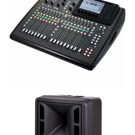
Microfoane pt instalatii si
conferinta
Microfoane Ribbon
Microfoane stereo
Microfoane Suspendabile
Microfoane wireless si sisteme
Stative de microfon
Studio si inregistrari
Accesorii de microfoane
Accesorii de rack
Accesorii echipamente de studio
Clape MIDI
Controllere MIDI - USB DAW
Controllere monitoare de studio
Convertoare AD/DA
Interfete audio
Interfete MIDI si Cabluri Midi-USB