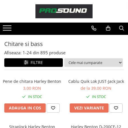
Magazin
Sonorizare / PA
Accesorii sonorizare, PA
Chitare si bass
Adaptoare phantom
Afiseaza:
1-
24
din
895
produse
Adresare publica 100V
Amplificatoare Audio
FILTRE
Boxe Audio
Ecrane de difuzie
Pene de chitara Harley Benton
Cablu Quik Lok JUST-Jack Jack
Mixere audio
3,00 RON
de la 39,00 RON
Monitorizare In-Ear
IN STOC
IN STOC
Pickup-uri, platane & accesorii
Playere si Recordere
ADAUGA IN COS
VEZI VARIANTE
Procesoare si efecte
Shockmount
Straplock Harley Benton
Harley Benton D-200CE-12