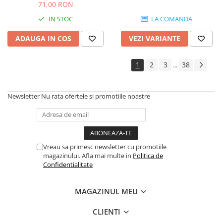
Instrumente si jucarii pentru copii
71,00 RON
Instrumente traditionale
IN STOC
LA COMANDA
Tobe
ADAUGA IN COS
VEZI VARIANTE
DJ
Accesorii DJ
1
2
3
38
...
Accesorii Pick-up si Vinyl
Case-uri DJ
CD Playere DJ
Newsletter
Nu rata ofertele si promotiile noastre
Console DJ
Controllere MIDI - USB DAW
Genti pentru DJ
Mixere DJ
Vreau sa primesc newsletter cu promotiile
magazinului. Afla mai multe in
Politica de
Platane DJ
Confidentialitate
Samplere si controllere
Stative si pupitre DJ
MAGAZINUL MEU
Cabluri si conectori
CLIENTI
Cabluri adaptoare, cabluri Y