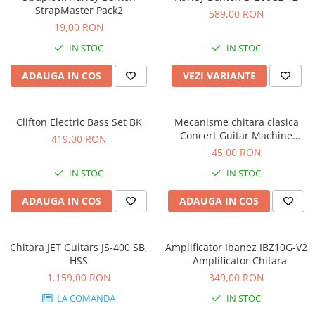
Stabilizatoare de tensiune UPS si
StrapMaster Pack2
589,00 RON
Power Conditioner
19,00 RON
Unelte Audio
IN STOC
IN STOC
Microfoane
Accesorii de microfoane
ADAUGA IN COS
VEZI VARIANTE
Capsule de microfon
Case-uri de microfoane
Clifton Electric Bass Set BK
Mecanisme chitara clasica
Microfoane de broadcast
Concert Guitar Machine
419,00 RON
Microfoane de instrumente
Heads
45,00 RON
Microfoane de masurare si
IN STOC
IN STOC
calibrare
Microfoane de studio
ADAUGA IN COS
ADAUGA IN COS
Microfoane de Suprafata
Microfoane de voce si live
Chitara JET Guitars JS-400 SB,
Amplificator Ibanez IBZ10G-V2
Microfoane lavaliera si headset
HSS
- Amplificator Chitara
Microfoane podcast, USB, iOS /
1.159,00 RON
349,00 RON
Android
LA COMANDA
IN STOC
Microfoane pt Camere Video