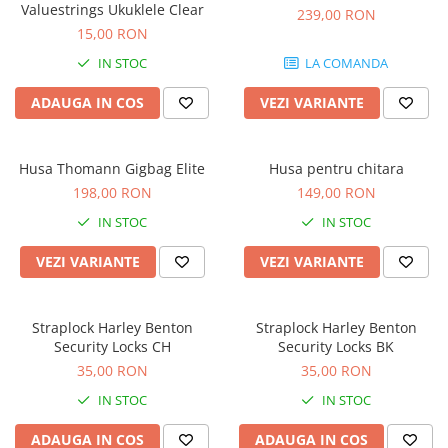
Microfoane de studio
Valuestrings Ukuklele Clear
239,00 RON
Monitoare de studio
15,00 RON
Pop filtre
IN STOC
LA COMANDA
Preamplificatoare
ADAUGA IN COS
VEZI VARIANTE
Protectii antifonice pentru urechi
Rack studio
Recordere de studio
Husa Thomann Gigbag Elite
Husa pentru chitara
Recordere portabile
198,00 RON
149,00 RON
Sintetizatoare
IN STOC
IN STOC
Standuri si stative de monitoare
VEZI VARIANTE
VEZI VARIANTE
Subwoofere de studio
Tratament acustic
Lumini si efecte
Straplock Harley Benton
Straplock Harley Benton
Accesorii pentru lumini
Security Locks CH
Security Locks BK
35,00 RON
35,00 RON
Bare Led
Cabluri de Alimentare
IN STOC
IN STOC
Case-uri de lumini
ADAUGA IN COS
ADAUGA IN COS