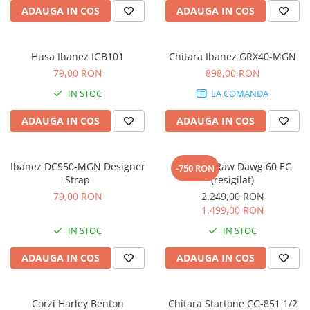
Microfoane pt instalatii si
ADAUGA IN COS
ADAUGA IN COS
conferinta
Microfoane Ribbon
Husa Ibanez IGB101
Chitara Ibanez GRX40-MGN
Microfoane stereo
79,00 RON
898,00 RON
Microfoane Suspendabile
Microfoane wireless si sisteme
IN STOC
LA COMANDA
Stative de microfon
ADAUGA IN COS
ADAUGA IN COS
Studio si inregistrari
Accesorii de microfoane
Ibanez DCS50-MGN Designer
DV Mark Raw Dawg 60 EG
Accesorii de rack
-750 RON
Strap
(resigilat)
Accesorii echipamente de studio
79,00 RON
2.249,00 RON
Clape MIDI
1.499,00 RON
Controllere MIDI - USB DAW
IN STOC
IN STOC
Controllere monitoare de studio
ADAUGA IN COS
ADAUGA IN COS
Convertoare AD/DA
Interfete audio
Interfete MIDI si Cabluri Midi-USB
Corzi Harley Benton
Chitara Startone CG-851 1/2