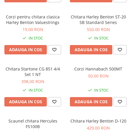
Comenzi si controllere
Ecrane LED
Efecte de lumini
Corzi pentru chitara clasica
Chitara Harley Benton ST-20
Harley Benton Valuestrings
SB Standard Series
Lasere
19,00 RON
550,00 RON
Masini de fum si ceata
IN STOC
IN STOC
Mixere DMX
Moving Head-uri
ADAUGA IN COS
ADAUGA IN COS
Par Led si Pinspot
Proiectoare
Chitara Startone CG 851 4/4
Corzi Hannabach 500MT
Scene şi Ring-uri de Dans
Set 1 NT
50,00 RON
Stative si schela lumini
398,00 RON
Instrumente Muzicale
IN STOC
IN STOC
Chitare si bass
Claviaturi
ADAUGA IN COS
ADAUGA IN COS
Instrumente cu arcus
Instrumente de percutie
Scaunel chitara Hercules
Chitara Harley Benton D-120
Instrumente de suflat
FS100B
429,00 RON