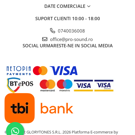
Cabluri audio
DATE COMERCIALE
Cabluri de boxe
Cabluri de instrumente
SUPORT CLIENTI
10:00 - 18:00
Cabluri de microfon
0740036008
Cabluri DMX
office@pro-sound.ro
Cabluri la metru
SOCIAL
URMARESTE-NE IN SOCIAL MEDIA
Cabluri MIDI si audio digitale
Cabluri multicore
Conectori
Standuri stative si pupitre
Accesorii stative
Stative de mixer
Stative de partituri
Case-uri, rack, huse si genti
Case-uri universale
Pachete si bundle
Casti Audio
©Copyright GLORYTONES S.R.L. 2026
Platforma E-commerce by