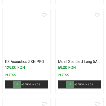
KZ Acoustics ZSN PRO X
Meinl Standard Long 5A
Black
Drumstick American
129,00 RON
69,00 RON
Hickory SB103
IN STOC
IN STOC
ADAUGA IN COS
ADAUGA IN COS