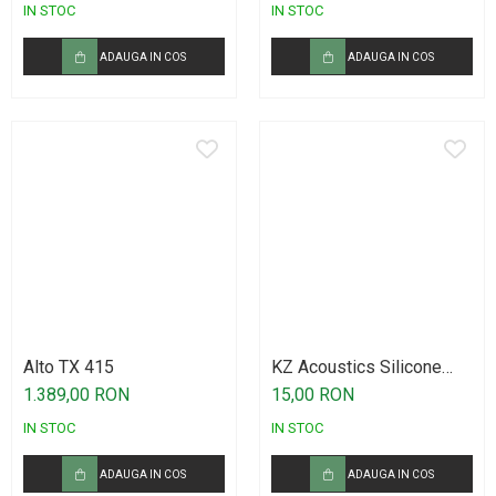
Casti wireless / fara fir
IN STOC
IN STOC
Idei de cadouri
ADAUGA IN COS
ADAUGA IN COS
Alto TX 415
KZ Acoustics Silicone
Earplugs Set LMS
1.389,00 RON
15,00 RON
IN STOC
IN STOC
ADAUGA IN COS
ADAUGA IN COS