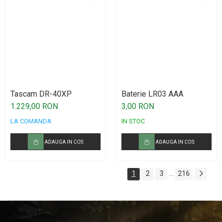
Tascam DR-40XP
Baterie LR03 AAA
1.229,00 RON
3,00 RON
LA COMANDA
IN STOC
ADAUGA IN COS
ADAUGA IN COS
1
2
3
216
...