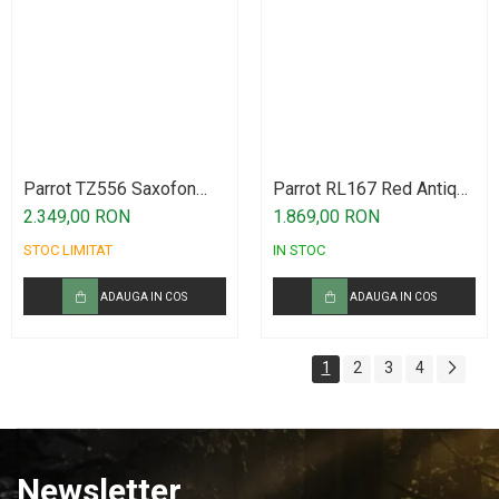
Parrot TZ556 Saxofon
Parrot RL167 Red Antique
Alto
Pipe Saxofon Alto
2.349,00 RON
1.869,00 RON
STOC LIMITAT
IN STOC
ADAUGA IN COS
ADAUGA IN COS
1
2
3
4
Newsletter