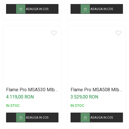
Casti wireless / fara fir
ADAUGA IN COS
ADAUGA IN COS
Idei de cadouri
Flame Pro MSA530 MIb
Flame Pro MSA508 MIb
BK Nickel Sax Alto
Antique
4.119,00 RON
3.529,00 RON
IN STOC
IN STOC
ADAUGA IN COS
ADAUGA IN COS