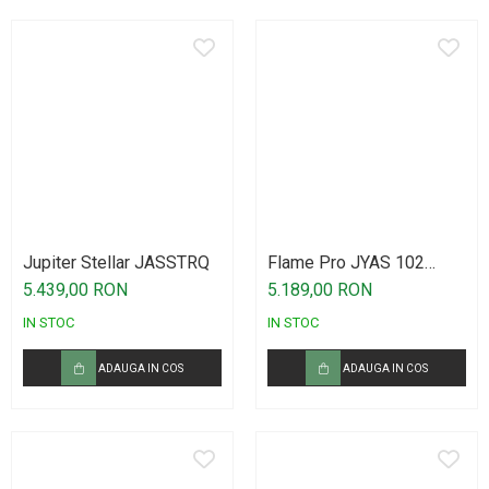
Jupiter Stellar JASSTRQ
Flame Pro JYAS 102
CFMT Sax Alto
5.439,00 RON
5.189,00 RON
IN STOC
IN STOC
ADAUGA IN COS
ADAUGA IN COS