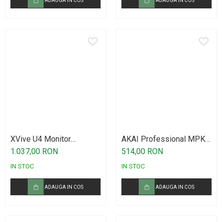
ADAUGA IN COS
ADAUGA IN COS
XVive U4 Monitor
AKAI Professional MPK
Wireless System
Mini IV Gray
1.037,00 RON
514,00 RON
IN STOC
IN STOC
ADAUGA IN COS
ADAUGA IN COS