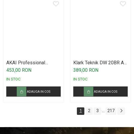
AKAI Professional
Klark Teknik DW 20BR Air
midimix
Link
453,00 RON
389,00 RON
IN STOC
IN STOC
ADAUGA IN COS
ADAUGA IN COS
1
2
3
217
...