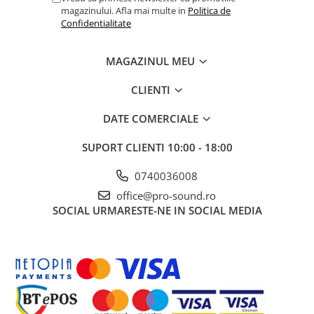
Microfoane pt instalatii si
magazinului. Afla mai multe in
Politica de
conferinta
Confidentialitate
Microfoane Ribbon
Microfoane stereo
MAGAZINUL MEU
Microfoane Suspendabile
CLIENTI
Microfoane wireless si sisteme
Stative de microfon
DATE COMERCIALE
Studio si inregistrari
SUPORT CLIENTI
10:00 - 18:00
Accesorii de microfoane
Accesorii de rack
0740036008
Accesorii echipamente de studio
office@pro-sound.ro
Clape MIDI
SOCIAL
URMARESTE-NE IN SOCIAL MEDIA
Controllere MIDI - USB DAW
Controllere monitoare de studio
Convertoare AD/DA
Interfete audio
Interfete MIDI si Cabluri Midi-USB