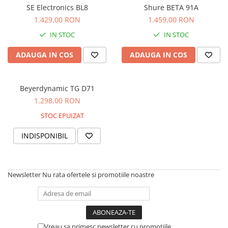
Stabilizatoare de tensiune UPS si
SE Electronics BL8
Shure BETA 91A
Power Conditioner
1.429,00 RON
1.459,00 RON
Unelte Audio
IN STOC
IN STOC
Microfoane
Accesorii de microfoane
ADAUGA IN COS
ADAUGA IN COS
Capsule de microfon
Case-uri de microfoane
Beyerdynamic TG D71
Microfoane de broadcast
1.298,00 RON
Microfoane de instrumente
STOC EPUIZAT
Microfoane de masurare si
calibrare
INDISPONIBIL
Microfoane de studio
Microfoane de Suprafata
Microfoane de voce si live
Newsletter
Nu rata ofertele si promotiile noastre
Microfoane lavaliera si headset
Microfoane podcast, USB, iOS /
Android
Microfoane pt Camere Video
Vreau sa primesc newsletter cu promotiile