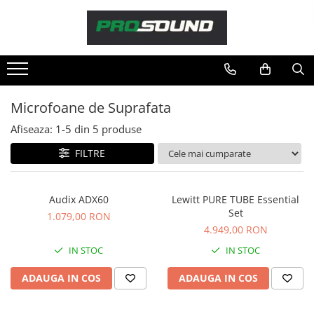
Magazin
Sonorizare / PA
Accesorii sonorizare, PA
Microfoane de Suprafata
Adaptoare phantom
Afiseaza:
1-
5
din
5
produse
Adresare publica 100V
Amplificatoare Audio
FILTRE
Boxe Audio
Ecrane de difuzie
Audix ADX60
Lewitt PURE TUBE Essential
Mixere audio
Set
1.079,00 RON
Monitorizare In-Ear
4.949,00 RON
Pickup-uri, platane & accesorii
IN STOC
IN STOC
Playere si Recordere
ADAUGA IN COS
ADAUGA IN COS
Procesoare si efecte
Shockmount