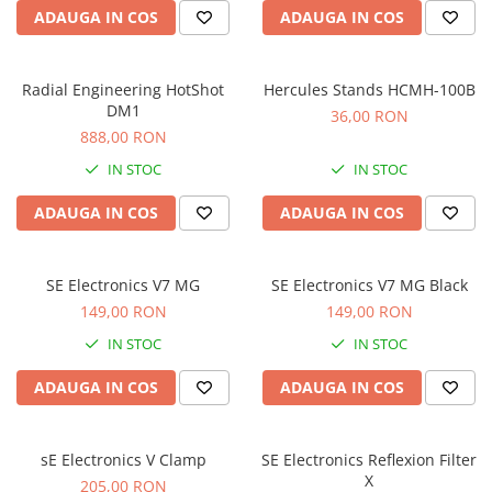
Accesorii de rack
ADAUGA IN COS
ADAUGA IN COS
Accesorii echipamente de studio
Clape MIDI
Radial Engineering HotShot
Hercules Stands HCMH-100B
Controllere MIDI - USB DAW
DM1
36,00 RON
Controllere monitoare de studio
888,00 RON
Convertoare AD/DA
IN STOC
IN STOC
Interfete audio
Interfete MIDI si Cabluri Midi-USB
ADAUGA IN COS
ADAUGA IN COS
Microfoane de studio
Monitoare de studio
SE Electronics V7 MG
SE Electronics V7 MG Black
Pop filtre
149,00 RON
149,00 RON
Preamplificatoare
IN STOC
IN STOC
Protectii antifonice pentru urechi
Rack studio
ADAUGA IN COS
ADAUGA IN COS
Recordere de studio
Recordere portabile
sE Electronics V Clamp
SE Electronics Reflexion Filter
Sintetizatoare
X
205,00 RON