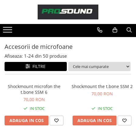
Magazin
Sonorizare / PA
Playere si Recordere
Accesorii de microfoane
Procesoare si efecte
Afiseaza:
1-
24
din
50
produse
Shockmount
Stabilizatoare de tensiune UPS si
FILTRE
Power Conditioner
Unelte Audio
Shockmount microfon the
Shockmount the t.bone SSM 2
Microfoane
t.bone SSM 6
70,00 RON
Accesorii de microfoane
70,00 RON
Capsule de microfon
IN STOC
IN STOC
Case-uri de microfoane
ADAUGA IN COS
ADAUGA IN COS
Microfoane de broadcast
Microfoane de instrumente