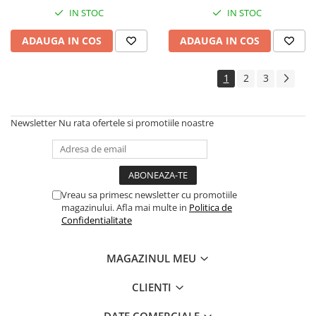
Controllere MIDI - USB DAW
IN STOC
IN STOC
Genti pentru DJ
ADAUGA IN COS
ADAUGA IN COS
Mixere DJ
Platane DJ
Samplere si controllere
1
2
3
Stative si pupitre DJ
Cabluri si conectori
Newsletter
Nu rata ofertele si promotiile noastre
Cabluri adaptoare, cabluri Y
Cabluri audio
Cabluri de boxe
Cabluri de instrumente
Vreau sa primesc newsletter cu promotiile
magazinului. Afla mai multe in
Politica de
Cabluri de microfon
Confidentialitate
Cabluri DMX
Cabluri la metru
MAGAZINUL MEU
Cabluri MIDI si audio digitale
Cabluri multicore
CLIENTI
Conectori
DATE COMERCIALE