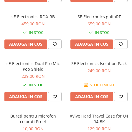
Scene şi Ring-uri de Dans
Stative si schela lumini
Instrumente Muzicale
sE Electronics RF-X RB
SE Electronics guitaRF
459,00 RON
659,00 RON
Chitare si bass
IN STOC
IN STOC
Claviaturi
Instrumente cu arcus
ADAUGA IN COS
ADAUGA IN COS
Instrumente de percutie
Instrumente de suflat
Instrumente si jucarii pentru copii
sE Electronics Dual Pro Mic
SE Electronics Isolation Pack
Pop Shield
249,00 RON
Instrumente traditionale
229,00 RON
Tobe
IN STOC
STOC LIMITAT
DJ
Accesorii DJ
ADAUGA IN COS
ADAUGA IN COS
Accesorii Pick-up si Vinyl
Case-uri DJ
Bureti pentru microfon
XVive Hard Travel Case for U4
CD Playere DJ
colorati Proel
R4 BK
Console DJ
10,00 RON
129,00 RON