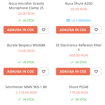
Microfoane de masurare si
Nuca microfon Gravity
Nuca Shure A25D
calibrare
Microphone Clamp 25
45,00 RON
Microfoane de studio
25,00 RON
Microfoane de Suprafata
IN STOC
LA COMANDA
Microfoane de voce si live
Microfoane lavaliera si headset
ADAUGA IN COS
ADAUGA IN COS
Microfoane podcast, USB, iOS /
Android
Burete Bespeco WS06BK
SE Electronics Reflexion Filter
Microfoane pt Camere Video
X
10,00 RON
Microfoane pt instalatii si
450,00 RON
conferinta
IN STOC
IN STOC
Microfoane Ribbon
Microfoane stereo
ADAUGA IN COS
ADAUGA IN COS
Microfoane Suspendabile
Microfoane wireless si sisteme
Sennheiser MMK 965-1 BK
Shure PS24E
Stative de microfon
2.719,00 RON
179,00 RON
Studio si inregistrari
IN STOC
IN STOC
Accesorii de microfoane