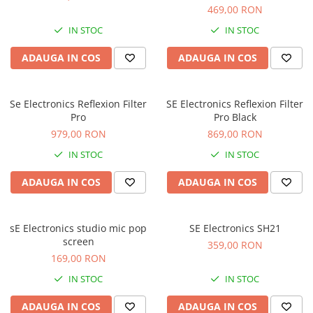
Standuri si stative de monitoare
469,00 RON
Subwoofere de studio
IN STOC
IN STOC
Tratament acustic
Lumini si efecte
ADAUGA IN COS
ADAUGA IN COS
Accesorii pentru lumini
Bare Led
Se Electronics Reflexion Filter
SE Electronics Reflexion Filter
Cabluri de Alimentare
Pro
Pro Black
Case-uri de lumini
979,00 RON
869,00 RON
Comenzi si controllere
IN STOC
IN STOC
Ecrane LED
ADAUGA IN COS
ADAUGA IN COS
Efecte de lumini
Lasere
Masini de fum si ceata
sE Electronics studio mic pop
SE Electronics SH21
screen
Mixere DMX
359,00 RON
169,00 RON
Moving Head-uri
Par Led si Pinspot
IN STOC
IN STOC
Proiectoare
ADAUGA IN COS
ADAUGA IN COS