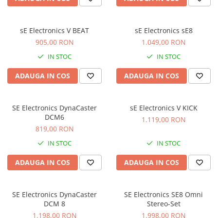
Microfoane pt instalatii si
conferinta
Microfoane Ribbon
sE Electronics V BEAT
sE Electronics sE8
Microfoane stereo
905,00 RON
1.049,00 RON
Microfoane Suspendabile
IN STOC
IN STOC
Microfoane wireless si sisteme
ADAUGA IN COS
ADAUGA IN COS
Stative de microfon
Studio si inregistrari
Accesorii de microfoane
SE Electronics DynaCaster
sE Electronics V KICK
DCM6
Accesorii de rack
1.119,00 RON
819,00 RON
Accesorii echipamente de studio
IN STOC
IN STOC
Clape MIDI
Controllere MIDI - USB DAW
ADAUGA IN COS
ADAUGA IN COS
Controllere monitoare de studio
Convertoare AD/DA
Interfete audio
SE Electronics DynaCaster
SE Electronics SE8 Omni
DCM 8
Stereo-Set
Interfete MIDI si Cabluri Midi-USB
1.198,00 RON
1.998,00 RON