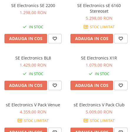
Comenzi si controllere
SE Electronics SE 2200
SE Electronics sE 6160
Ecrane LED
Stereoset
1.298,00 RON
Efecte de lumini
5.298,00 RON
Lasere
IN STOC
STOC LIMITAT
Masini de fum si ceata
ADAUGA IN COS
ADAUGA IN COS
Mixere DMX
Moving Head-uri
Par Led si Pinspot
SE Electronics BL8
SE Electronics X1R
Proiectoare
1.429,00 RON
1.079,00 RON
Scene şi Ring-uri de Dans
IN STOC
IN STOC
Stative si schela lumini
Instrumente Muzicale
ADAUGA IN COS
ADAUGA IN COS
Chitare si bass
Claviaturi
sE Electronics V Pack Venue
sE Electronics V Pack Club
Instrumente cu arcus
4.359,00 RON
5.009,00 RON
Instrumente de percutie
STOC LIMITAT
STOC LIMITAT
Instrumente de suflat