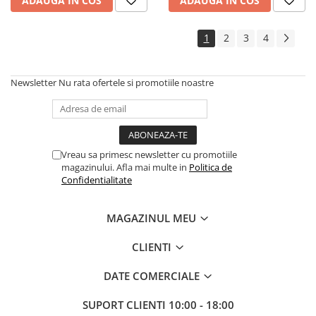
ADAUGA IN COS
ADAUGA IN COS
Instrumente si jucarii pentru copii
Instrumente traditionale
Tobe
1
2
3
4
DJ
Accesorii DJ
Newsletter
Nu rata ofertele si promotiile noastre
Accesorii Pick-up si Vinyl
Case-uri DJ
CD Playere DJ
Console DJ
Vreau sa primesc newsletter cu promotiile
magazinului. Afla mai multe in
Politica de
Controllere MIDI - USB DAW
Confidentialitate
Genti pentru DJ
Mixere DJ
MAGAZINUL MEU
Platane DJ
Samplere si controllere
CLIENTI
Stative si pupitre DJ
DATE COMERCIALE
Cabluri si conectori
Cabluri adaptoare, cabluri Y
SUPORT CLIENTI
10:00 - 18:00