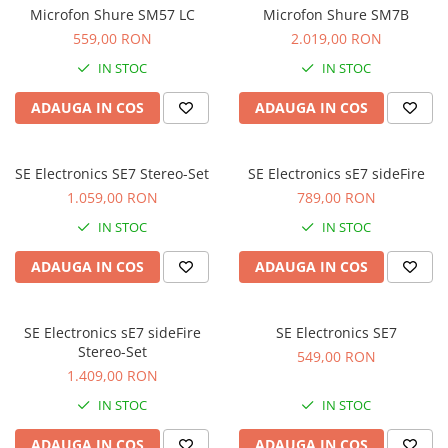
Stabilizatoare de tensiune UPS si
Microfon Shure SM57 LC
Microfon Shure SM7B
Power Conditioner
559,00 RON
2.019,00 RON
Unelte Audio
IN STOC
IN STOC
Microfoane
Accesorii de microfoane
ADAUGA IN COS
ADAUGA IN COS
Capsule de microfon
Case-uri de microfoane
SE Electronics SE7 Stereo-Set
SE Electronics sE7 sideFire
Microfoane de broadcast
1.059,00 RON
789,00 RON
Microfoane de instrumente
IN STOC
IN STOC
Microfoane de masurare si
calibrare
ADAUGA IN COS
ADAUGA IN COS
Microfoane de studio
Microfoane de Suprafata
SE Electronics sE7 sideFire
SE Electronics SE7
Microfoane de voce si live
Stereo-Set
549,00 RON
Microfoane lavaliera si headset
1.409,00 RON
Microfoane podcast, USB, iOS /
IN STOC
IN STOC
Android
Microfoane pt Camere Video
ADAUGA IN COS
ADAUGA IN COS