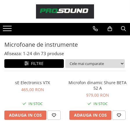
Magazin
Sonorizare / PA
Accesorii sonorizare, PA
Microfoane de instrumente
Adaptoare phantom
Afiseaza:
1-
24
din
73
produse
Adresare publica 100V
Amplificatoare Audio
FILTRE
Boxe Audio
Ecrane de difuzie
sE Electronics V7X
Microfon dinamic Shure BETA
Mixere audio
52 A
465,00 RON
Monitorizare In-Ear
979,00 RON
Pickup-uri, platane & accesorii
IN STOC
IN STOC
Playere si Recordere
ADAUGA IN COS
ADAUGA IN COS
Procesoare si efecte
Shockmount