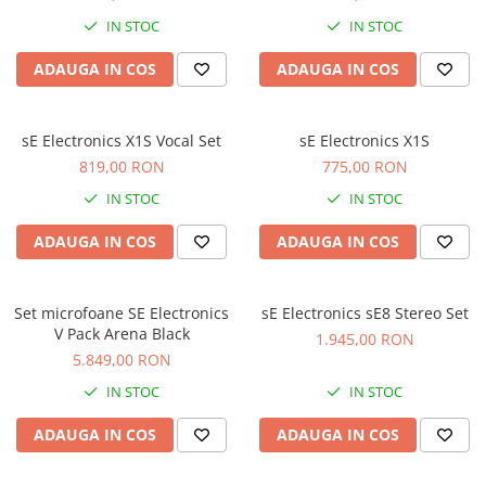
Microfoane de studio
IN STOC
IN STOC
Monitoare de studio
Pop filtre
ADAUGA IN COS
ADAUGA IN COS
Preamplificatoare
Protectii antifonice pentru urechi
sE Electronics X1S Vocal Set
sE Electronics X1S
Rack studio
819,00 RON
775,00 RON
Recordere de studio
IN STOC
IN STOC
Recordere portabile
Sintetizatoare
ADAUGA IN COS
ADAUGA IN COS
Standuri si stative de monitoare
Subwoofere de studio
Set microfoane SE Electronics
sE Electronics sE8 Stereo Set
Tratament acustic
V Pack Arena Black
1.945,00 RON
Lumini si efecte
5.849,00 RON
Accesorii pentru lumini
IN STOC
IN STOC
Bare Led
Cabluri de Alimentare
ADAUGA IN COS
ADAUGA IN COS
Case-uri de lumini