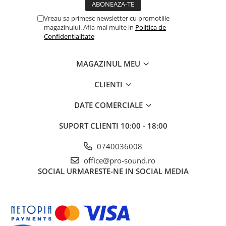
Microfoane pt instalatii si
conferinta
Vreau sa primesc newsletter cu promotiile
magazinului. Afla mai multe in
Politica de
Microfoane Ribbon
Confidentialitate
Microfoane stereo
Microfoane Suspendabile
MAGAZINUL MEU
Microfoane wireless si sisteme
Stative de microfon
CLIENTI
Studio si inregistrari
DATE COMERCIALE
Accesorii de microfoane
Accesorii de rack
SUPORT CLIENTI
10:00 - 18:00
Accesorii echipamente de studio
0740036008
Clape MIDI
office@pro-sound.ro
Controllere MIDI - USB DAW
SOCIAL
URMARESTE-NE IN SOCIAL MEDIA
Controllere monitoare de studio
Convertoare AD/DA
Interfete audio
Interfete MIDI si Cabluri Midi-USB