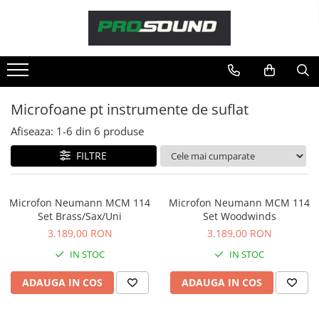
Magazin
Sonorizare / PA
Accesorii sonorizare, PA
Microfoane pt instrumente de suflat
Adaptoare phantom
Afiseaza:
1-
6
din
6
produse
Adresare publica 100V
Amplificatoare Audio
FILTRE
Boxe Audio
Ecrane de difuzie
Microfon Neumann MCM 114
Microfon Neumann MCM 114
Mixere audio
Set Brass/Sax/Uni
Set Woodwinds
Monitorizare In-Ear
3.189,00 RON
3.189,00 RON
Pickup-uri, platane & accesorii
IN STOC
IN STOC
Playere si Recordere
ADAUGA IN COS
ADAUGA IN COS
Procesoare si efecte
Shockmount