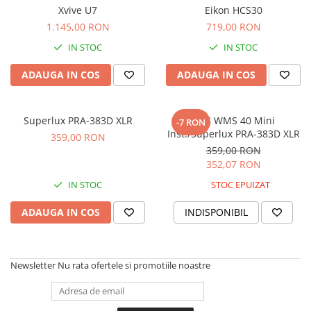
Stabilizatoare de tensiune UPS si
Xvive U7
Eikon HCS30
Power Conditioner
1.145,00 RON
719,00 RON
Unelte Audio
IN STOC
IN STOC
Microfoane
Accesorii de microfoane
ADAUGA IN COS
ADAUGA IN COS
Capsule de microfon
Case-uri de microfoane
Superlux PRA-383D XLR
AKG WMS 40 Mini
-7 RON
Microfoane de broadcast
Inst./Superlux PRA-383D XLR
359,00 RON
Microfoane de instrumente
359,00 RON
Microfoane de masurare si
352,07 RON
calibrare
IN STOC
STOC EPUIZAT
Microfoane de studio
ADAUGA IN COS
INDISPONIBIL
Microfoane de Suprafata
Microfoane de voce si live
Microfoane lavaliera si headset
Newsletter
Nu rata ofertele si promotiile noastre
Microfoane podcast, USB, iOS /
Android
Microfoane pt Camere Video