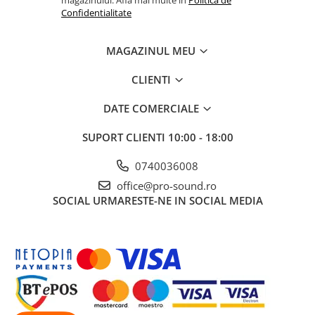
Comenzi si controllere
Confidentialitate
Ecrane LED
Efecte de lumini
MAGAZINUL MEU
Lasere
Masini de fum si ceata
CLIENTI
Mixere DMX
DATE COMERCIALE
Moving Head-uri
Par Led si Pinspot
SUPORT CLIENTI
10:00 - 18:00
Proiectoare
0740036008
Scene şi Ring-uri de Dans
Stative si schela lumini
office@pro-sound.ro
SOCIAL
URMARESTE-NE IN SOCIAL MEDIA
Instrumente Muzicale
Chitare si bass
Claviaturi
Instrumente cu arcus
Instrumente de percutie
Instrumente de suflat