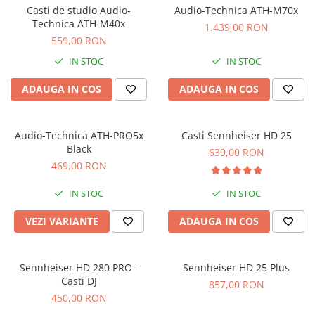
Stabilizatoare de tensiune UPS si
Casti de studio Audio-
Audio-Technica ATH-M70x
Power Conditioner
Technica ATH-M40x
1.439,00 RON
Unelte Audio
559,00 RON
Microfoane
IN STOC
IN STOC
Accesorii de microfoane
ADAUGA IN COS
ADAUGA IN COS
Capsule de microfon
Case-uri de microfoane
Microfoane de broadcast
Audio-Technica ATH-PRO5x
Casti Sennheiser HD 25
Microfoane de instrumente
Black
639,00 RON
469,00 RON
Microfoane de masurare si
calibrare
IN STOC
IN STOC
Microfoane de studio
Microfoane de Suprafata
VEZI VARIANTE
ADAUGA IN COS
Microfoane de voce si live
Microfoane lavaliera si headset
Sennheiser HD 280 PRO -
Sennheiser HD 25 Plus
Microfoane podcast, USB, iOS /
Casti DJ
857,00 RON
Android
450,00 RON
Microfoane pt Camere Video