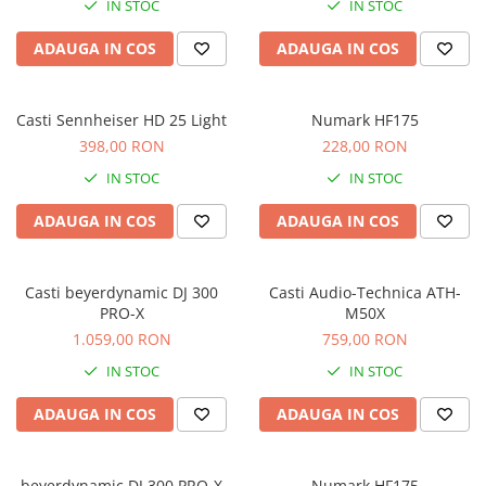
IN STOC
IN STOC
Microfoane pt instalatii si
conferinta
ADAUGA IN COS
ADAUGA IN COS
Microfoane Ribbon
Microfoane stereo
Microfoane Suspendabile
Casti Sennheiser HD 25 Light
Numark HF175
Microfoane wireless si sisteme
398,00 RON
228,00 RON
Stative de microfon
IN STOC
IN STOC
Studio si inregistrari
ADAUGA IN COS
ADAUGA IN COS
Accesorii de microfoane
Accesorii de rack
Accesorii echipamente de studio
Casti beyerdynamic DJ 300
Casti Audio-Technica ATH-
PRO-X
M50X
Clape MIDI
1.059,00 RON
759,00 RON
Controllere MIDI - USB DAW
IN STOC
IN STOC
Controllere monitoare de studio
Convertoare AD/DA
ADAUGA IN COS
ADAUGA IN COS
Interfete audio
Interfete MIDI si Cabluri Midi-USB
beyerdynamic DJ 300 PRO-X
Numark HF175