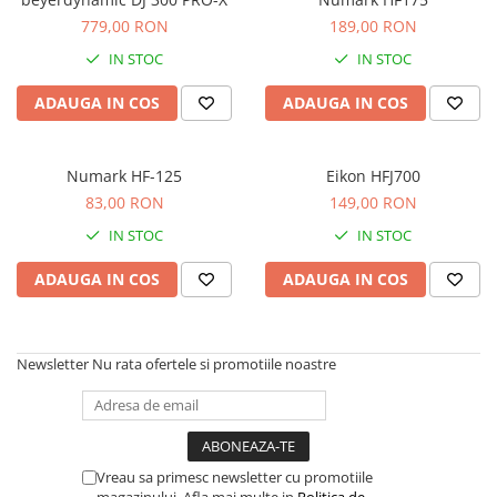
Microfoane de studio
779,00 RON
189,00 RON
Monitoare de studio
IN STOC
IN STOC
Pop filtre
Preamplificatoare
ADAUGA IN COS
ADAUGA IN COS
Protectii antifonice pentru urechi
Rack studio
Numark HF-125
Eikon HFJ700
Recordere de studio
83,00 RON
149,00 RON
Recordere portabile
Sintetizatoare
IN STOC
IN STOC
Standuri si stative de monitoare
ADAUGA IN COS
ADAUGA IN COS
Subwoofere de studio
Tratament acustic
Lumini si efecte
Newsletter
Nu rata ofertele si promotiile noastre
Accesorii pentru lumini
Bare Led
Cabluri de Alimentare
Case-uri de lumini
Vreau sa primesc newsletter cu promotiile
magazinului. Afla mai multe in
Politica de