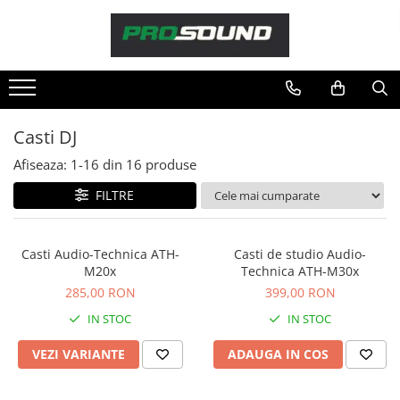
Magazin
Sonorizare / PA
Accesorii sonorizare, PA
Casti DJ
Adaptoare phantom
Afiseaza:
1-
16
din
16
produse
Adresare publica 100V
Amplificatoare Audio
FILTRE
Boxe Audio
Ecrane de difuzie
Casti Audio-Technica ATH-
Casti de studio Audio-
Mixere audio
M20x
Technica ATH-M30x
Monitorizare In-Ear
285,00 RON
399,00 RON
Pickup-uri, platane & accesorii
IN STOC
IN STOC
Playere si Recordere
VEZI VARIANTE
ADAUGA IN COS
Procesoare si efecte
Shockmount