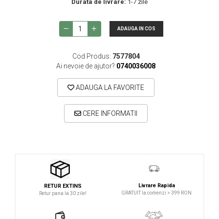
Durata de livrare:
1-7 zile
Microfoane lavaliera si headset
Microfoane podcast, USB, iOS /
Android
ADAUGA IN COS
Microfoane pt Camere Video
Cod Produs:
7577804
Microfoane pt instalatii si conferinta
Ai nevoie de ajutor?
0740036008
Microfoane Ribbon
ADAUGA LA FAVORITE
Microfoane stereo
Microfoane Suspendabile
CERE INFORMATII
Microfoane wireless si sisteme
Stative de microfon
Studio si inregistrari
Accesorii de microfoane
Accesorii de rack
Livrare Rapida
RETUR EXTINS
GRATUIT la comenzi > 399 RON
Retur pana la 30 zile!
Accesorii echipamente de studio
Clape MIDI