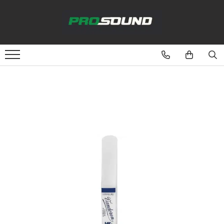
Magazin
Sonorizare / PA
Accesorii sonorizare, PA
Adaptoare phantom
Adresare publica 100V
Amplificatoare Audio
Boxe Audio
Ecrane de difuzie
Mixere audio
Monitorizare In-Ear
Pickup-uri, platane & accesorii
Playere si Recordere