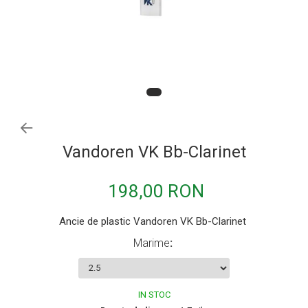
Procesoare si efecte
Shockmount
Stabilizatoare de tensiune UPS si
Power Conditioner
Unelte Audio
Microfoane
Accesorii de microfoane
Capsule de microfon
Vandoren VK Bb-Clarinet
Case-uri de microfoane
Microfoane de broadcast
198,00 RON
Microfoane de instrumente
Ancie de plastic Vandoren VK Bb-Clarinet
Microfoane de masurare si calibrare
Marime
:
Microfoane de studio
Microfoane de Suprafata
Microfoane de voce si live
IN STOC