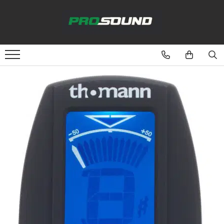
Magazin
Sonorizare / PA
Microfoane
Studio si inregistrari
Lumini si efecte
Instrumente Muzicale
DJ
Cabluri si conectori
Standuri stative si pupitre
Case-uri, rack, huse si genti
Pachete si bundle
Casti Audio