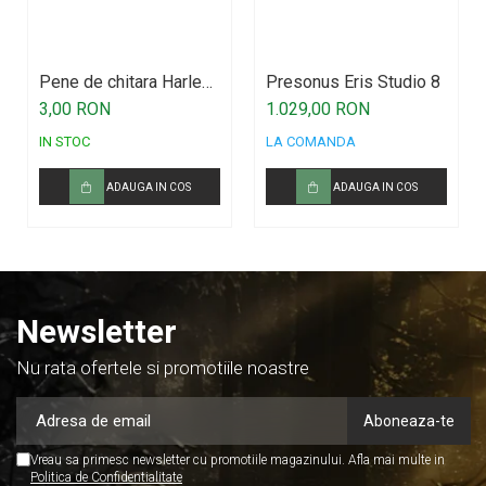
Pene de chitara Harley
Presonus Eris Studio 8
Benton
3,00 RON
1.029,00 RON
IN STOC
LA COMANDA
ADAUGA IN COS
ADAUGA IN COS
Newsletter
Nu rata ofertele si promotiile noastre
Vreau sa primesc newsletter cu promotiile magazinului. Afla mai multe in
Politica de Confidentialitate