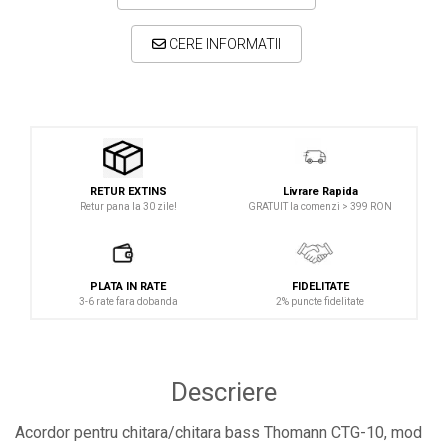
CERE INFORMATII
Livrare Rapida
RETUR EXTINS
GRATUIT la comenzi > 399 RON
Retur pana la 30 zile!
PLATA IN RATE
FIDELITATE
3-6 rate fara dobanda
2% puncte fidelitate
Descriere
Acordor pentru chitara/chitara bass Thomann CTG-10, mod