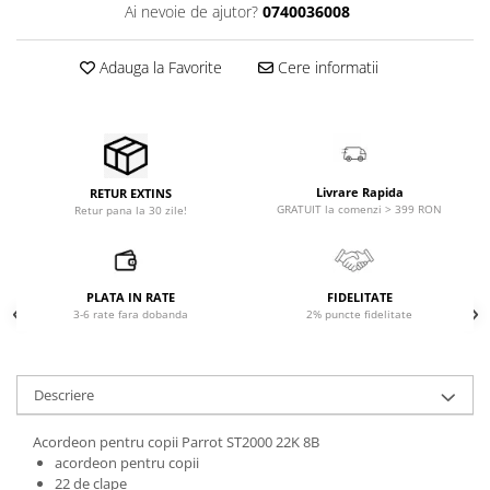
Microfoane pt instalatii si
Ai nevoie de ajutor?
0740036008
conferinta
Microfoane Ribbon
Adauga la Favorite
Cere informatii
Microfoane stereo
Microfoane Suspendabile
Microfoane wireless si sisteme
Stative de microfon
Livrare Rapida
RETUR EXTINS
Studio si inregistrari
GRATUIT la comenzi > 399 RON
Retur pana la 30 zile!
Accesorii de microfoane
Accesorii de rack
Accesorii echipamente de studio
PLATA IN RATE
FIDELITATE
3-6 rate fara dobanda
2% puncte fidelitate
Clape MIDI
Controllere MIDI - USB DAW
Controllere monitoare de studio
Descriere
Convertoare AD/DA
Interfete audio
Acordeon pentru copii Parrot ST2000 22K 8B
acordeon pentru copii
Interfete MIDI si Cabluri Midi-USB
22 de clape