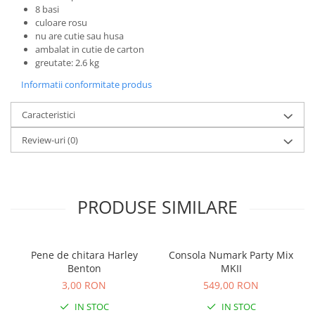
Microfoane de studio
8 basi
Monitoare de studio
culoare rosu
nu are cutie sau husa
Pop filtre
ambalat in cutie de carton
Preamplificatoare
greutate: 2.6 kg
Protectii antifonice pentru urechi
Informatii conformitate produs
Rack studio
Recordere de studio
Caracteristici
Recordere portabile
Review-uri
(0)
Sintetizatoare
Standuri si stative de monitoare
Subwoofere de studio
PRODUSE SIMILARE
Tratament acustic
Lumini si efecte
Accesorii pentru lumini
Pene de chitara Harley
Consola Numark Party Mix
Bare Led
Benton
MKII
Cabluri de Alimentare
3,00 RON
549,00 RON
Case-uri de lumini
IN STOC
IN STOC