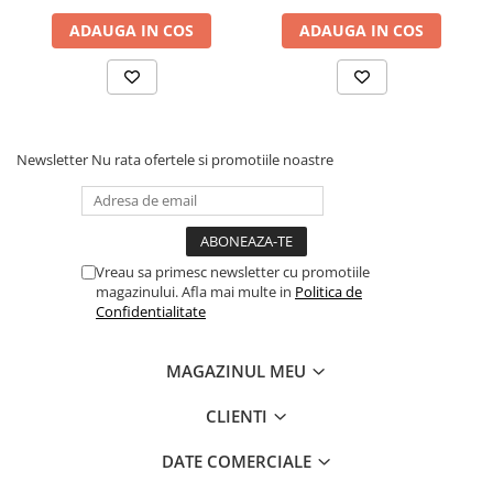
Comenzi si controllere
ADAUGA IN COS
ADAUGA IN COS
Ecrane LED
Efecte de lumini
Lasere
Masini de fum si ceata
Mixere DMX
Newsletter
Nu rata ofertele si promotiile noastre
Moving Head-uri
Par Led si Pinspot
Proiectoare
Scene şi Ring-uri de Dans
Vreau sa primesc newsletter cu promotiile
Stative si schela lumini
magazinului. Afla mai multe in
Politica de
Confidentialitate
Instrumente Muzicale
Chitare si bass
MAGAZINUL MEU
Claviaturi
Instrumente cu arcus
CLIENTI
Instrumente de percutie
DATE COMERCIALE
Instrumente de suflat