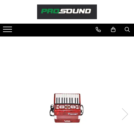
Magazin
Sonorizare / PA
Accesorii sonorizare, PA
Adaptoare phantom
Adresare publica 100V
Amplificatoare Audio
Boxe Audio
Ecrane de difuzie
Mixere audio
Monitorizare In-Ear
Pickup-uri, platane & accesorii
Playere si Recordere
Procesoare si efecte
Shockmount