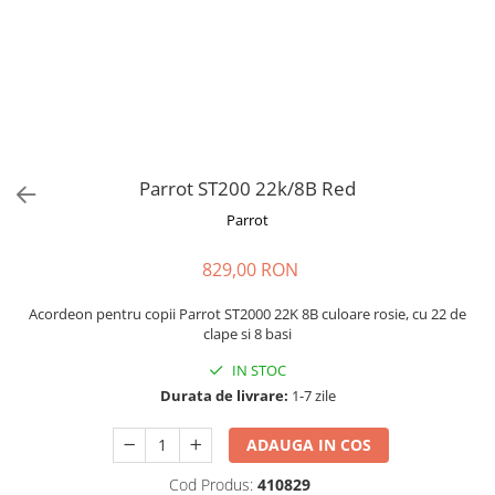
Stabilizatoare de tensiune UPS si
Power Conditioner
Unelte Audio
Microfoane
Accesorii de microfoane
Capsule de microfon
Case-uri de microfoane
Parrot ST200 22k/8B Red
Microfoane de broadcast
Parrot
Microfoane de instrumente
Microfoane de masurare si
829,00 RON
calibrare
Microfoane de studio
Acordeon pentru copii Parrot ST2000 22K 8B culoare rosie, cu 22 de
clape si 8 basi
Microfoane de Suprafata
Microfoane de voce si live
IN STOC
Durata de livrare:
1-7 zile
Microfoane lavaliera si headset
Microfoane podcast, USB, iOS /
ADAUGA IN COS
Android
Microfoane pt Camere Video
Cod Produs:
410829