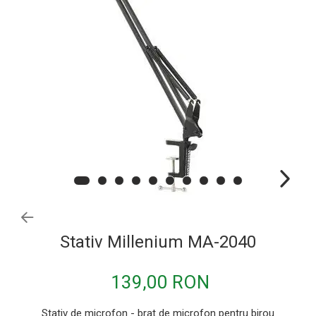
Procesoare si efecte
Shockmount
Stabilizatoare de tensiune UPS si
Power Conditioner
Unelte Audio
Microfoane
Accesorii de microfoane
Capsule de microfon
Case-uri de microfoane
Microfoane de broadcast
Microfoane de instrumente
Microfoane de masurare si calibrare
Stativ Millenium MA-2040
Microfoane de studio
139,00 RON
Microfoane de Suprafata
Microfoane de voce si live
Stativ de microfon - brat de microfon pentru birou