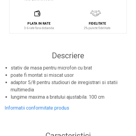
Controllere MIDI - USB DAW
Controllere monitoare de studio
Convertoare AD/DA
PLATA IN RATE
FIDELITATE
3-6 rate fara dobanda
2% puncte fidelitate
Interfete audio
Interfete MIDI si Cabluri Midi-USB
Microfoane de studio
Descriere
Monitoare de studio
stativ de masa pentru microfon cu brat
Pop filtre
poate fi montat si miscat usor
Preamplificatoare
adaptor 5/8 pentru studiouri de inregistrari si statii
Protectii antifonice pentru urechi
multimedia
lungime maxima a bratului ajustabila: 100 cm
Rack studio
Informatii conformitate produs
Recordere de studio
Recordere portabile
Sintetizatoare
Caracteristici