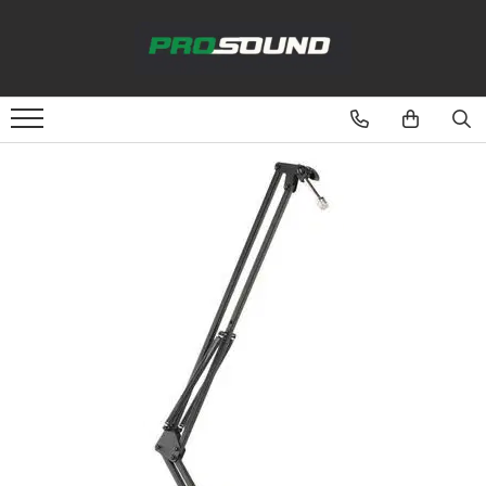
Magazin
Sonorizare / PA
Accesorii sonorizare, PA
Adaptoare phantom
Adresare publica 100V
Amplificatoare Audio
Boxe Audio
Ecrane de difuzie
Mixere audio
Monitorizare In-Ear
Pickup-uri, platane & accesorii
Playere si Recordere