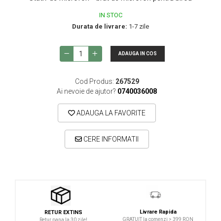
Microfoane lavaliera si headset
IN STOC
Microfoane podcast, USB, iOS /
Durata de livrare:
1-7 zile
Android
Microfoane pt Camere Video
ADAUGA IN COS
Microfoane pt instalatii si conferinta
Microfoane Ribbon
Cod Produs:
267529
Microfoane stereo
Ai nevoie de ajutor?
0740036008
Microfoane Suspendabile
ADAUGA LA FAVORITE
Microfoane wireless si sisteme
Stative de microfon
CERE INFORMATII
Studio si inregistrari
Accesorii de microfoane
Accesorii de rack
Accesorii echipamente de studio
Clape MIDI
Livrare Rapida
RETUR EXTINS
GRATUIT la comenzi > 399 RON
Retur pana la 30 zile!