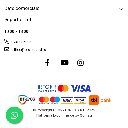
Cabluri de instrumente
Date comerciale
Cabluri de microfon
Suport clienti
Cabluri DMX
10:00 - 18:00
Cabluri la metru
Cabluri MIDI si audio digitale
0740036008
office@pro-sound.ro
Cabluri multicore
Conectori
Standuri stative si pupitre
Accesorii stative
Stative de mixer
Stative de partituri
Case-uri, rack, huse si genti
©Copyright GLORYTONES S.R.L. 2026
Case-uri universale
Platforma E-commerce by Gomag
Pachete si bundle