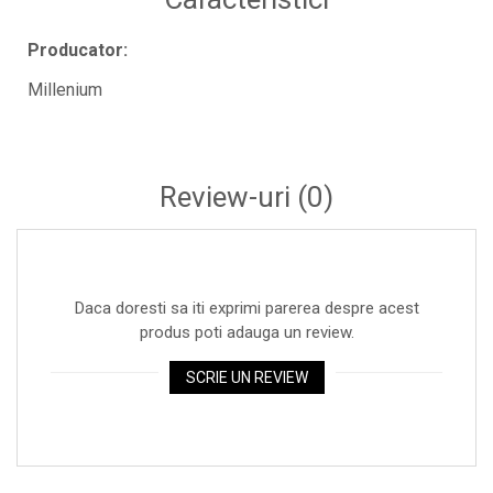
Standuri si stative de monitoare
Subwoofere de studio
Producator:
Tratament acustic
Millenium
Lumini si efecte
Accesorii pentru lumini
Bare Led
Review-uri
(0)
Cabluri de Alimentare
Case-uri de lumini
Comenzi si controllere
Daca doresti sa iti exprimi parerea despre acest
Ecrane LED
produs poti adauga un review.
Efecte de lumini
Lasere
SCRIE UN REVIEW
Masini de fum si ceata
Mixere DMX
Moving Head-uri