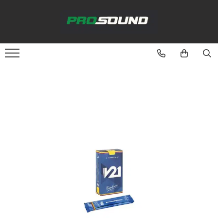
Magazin
Sonorizare / PA
Accesorii sonorizare, PA
Adaptoare phantom
Adresare publica 100V
Amplificatoare Audio
Boxe Audio
Ecrane de difuzie
Mixere audio
Monitorizare In-Ear
Pickup-uri, platane & accesorii
Playere si Recordere