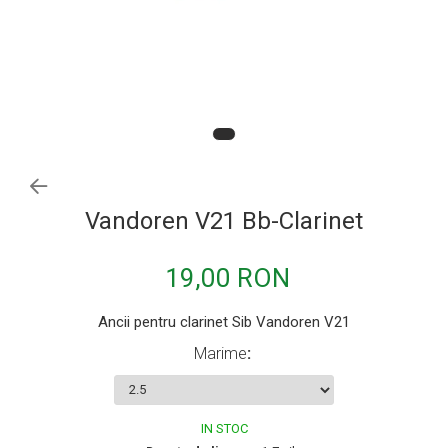
Procesoare si efecte
Shockmount
Stabilizatoare de tensiune UPS si
Power Conditioner
Unelte Audio
Microfoane
Accesorii de microfoane
Capsule de microfon
Vandoren V21 Bb-Clarinet
Case-uri de microfoane
Microfoane de broadcast
19,00 RON
Microfoane de instrumente
Ancii pentru clarinet Sib Vandoren V21
Microfoane de masurare si calibrare
Marime
:
Microfoane de studio
Microfoane de Suprafata
Microfoane de voce si live
IN STOC