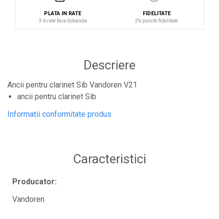
Controllere MIDI - USB DAW
PLATA IN RATE
FIDELITATE
3-6 rate fara dobanda
2% puncte fidelitate
Controllere monitoare de studio
Convertoare AD/DA
Interfete audio
Descriere
Interfete MIDI si Cabluri Midi-USB
Microfoane de studio
Ancii pentru clarinet Sib Vandoren V21
ancii pentru clarinet Sib
Monitoare de studio
Pop filtre
Informatii conformitate produs
Preamplificatoare
Protectii antifonice pentru urechi
Caracteristici
Rack studio
Recordere de studio
Producator:
Recordere portabile
Vandoren
Sintetizatoare