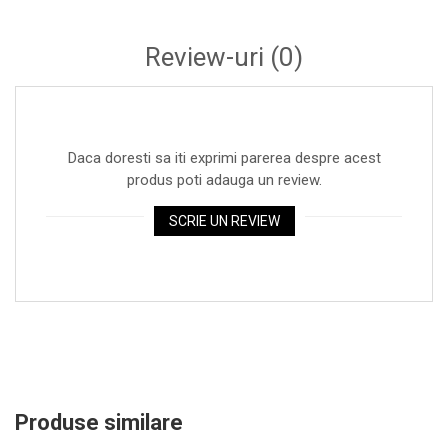
Standuri si stative de monitoare
Subwoofere de studio
Review-uri
(0)
Tratament acustic
Lumini si efecte
Accesorii pentru lumini
Bare Led
Daca doresti sa iti exprimi parerea despre acest
produs poti adauga un review.
Cabluri de Alimentare
Case-uri de lumini
SCRIE UN REVIEW
Comenzi si controllere
Ecrane LED
Efecte de lumini
Lasere
Masini de fum si ceata
Mixere DMX
Produse similare
Moving Head-uri