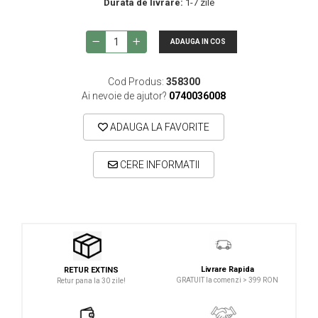
Durata de livrare:
1-7 zile
Microfoane lavaliera si headset
Microfoane podcast, USB, iOS /
Android
ADAUGA IN COS
Microfoane pt Camere Video
Cod Produs:
358300
Microfoane pt instalatii si conferinta
Ai nevoie de ajutor?
0740036008
Microfoane Ribbon
ADAUGA LA FAVORITE
Microfoane stereo
Microfoane Suspendabile
CERE INFORMATII
Microfoane wireless si sisteme
Stative de microfon
Studio si inregistrari
Accesorii de microfoane
Accesorii de rack
Livrare Rapida
RETUR EXTINS
GRATUIT la comenzi > 399 RON
Retur pana la 30 zile!
Accesorii echipamente de studio
Clape MIDI