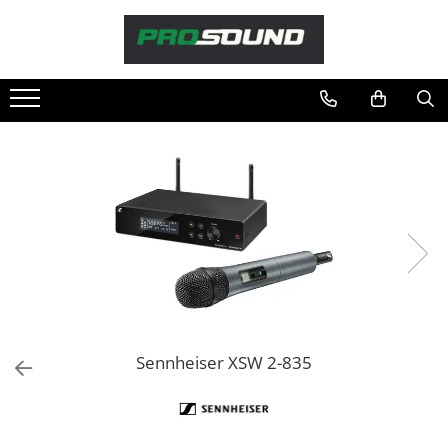
Magazin
Sonorizare / PA
Accesorii sonorizare, PA
Adaptoare phantom
Adresare publica 100V
Amplificatoare Audio
Boxe Audio
Ecrane de difuzie
Mixere audio
Monitorizare In-Ear
Pickup-uri, platane & accesorii
Sennheiser XSW 2-835
Playere si Recordere
Procesoare si efecte
Shockmount