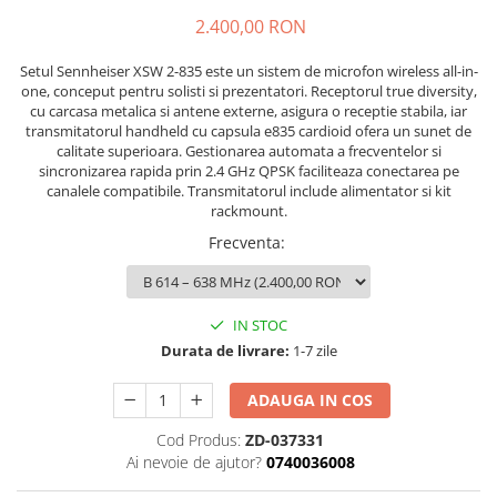
Stabilizatoare de tensiune UPS si
2.400,00 RON
Power Conditioner
Unelte Audio
Setul Sennheiser XSW 2-835 este un sistem de microfon wireless all-in-
Microfoane
one, conceput pentru solisti si prezentatori. Receptorul true diversity,
cu carcasa metalica si antene externe, asigura o receptie stabila, iar
Accesorii de microfoane
transmitatorul handheld cu capsula e835 cardioid ofera un sunet de
Capsule de microfon
calitate superioara. Gestionarea automata a frecventelor si
sincronizarea rapida prin 2.4 GHz QPSK faciliteaza conectarea pe
Case-uri de microfoane
canalele compatibile. Transmitatorul include alimentator si kit
Microfoane de broadcast
rackmount.
Microfoane de instrumente
Frecventa
:
Microfoane de masurare si
calibrare
Microfoane de studio
IN STOC
Microfoane de Suprafata
Durata de livrare:
1-7 zile
Microfoane de voce si live
Microfoane lavaliera si headset
ADAUGA IN COS
Microfoane podcast, USB, iOS /
Cod Produs:
ZD-037331
Android
Ai nevoie de ajutor?
0740036008
Microfoane pt Camere Video