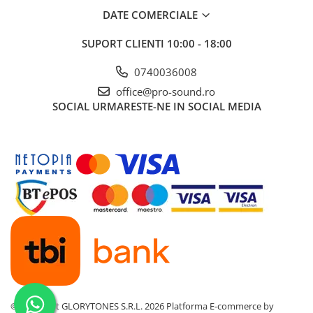
Amplificatoare de casti
DATE COMERCIALE
Cabluri Earpad si accesorii de casti
SUPORT CLIENTI
10:00 - 18:00
Casti broadcast si Casti cu Microfon
Casti DJ
0740036008
Casti Hi-fi
office@pro-sound.ro
Casti In ear pentru monitorizare
SOCIAL
URMARESTE-NE IN SOCIAL MEDIA
Casti Noise Cancelling
Casti Studio
Casti wireless / fara fir
Idei de cadouri
©Copyright GLORYTONES S.R.L. 2026
Platforma E-commerce by