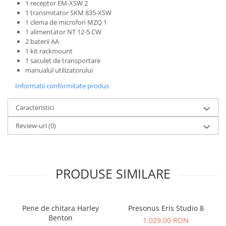
Instrumente si jucarii pentru copii
1 receptor EM-XSW 2
1 transmitator SKM 835-XSW
Instrumente traditionale
1 clema de microfon MZQ 1
Tobe
1 alimentator NT 12-5 CW
DJ
2 baterii AA
1 kit rackmount
Accesorii DJ
1 saculet de transportare
Accesorii Pick-up si Vinyl
manualul utilizatorului
Case-uri DJ
Informatii conformitate produs
CD Playere DJ
Caracteristici
Console DJ
Controllere MIDI - USB DAW
Review-uri
(0)
Genti pentru DJ
Mixere DJ
Platane DJ
PRODUSE SIMILARE
Samplere si controllere
Stative si pupitre DJ
Cabluri si conectori
Pene de chitara Harley
Presonus Eris Studio 8
Cabluri adaptoare, cabluri Y
Benton
1.029,00 RON