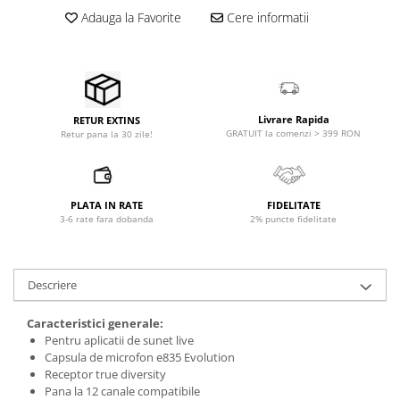
Microfoane pt instalatii si
Adauga la Favorite
Cere informatii
conferinta
Microfoane Ribbon
Microfoane stereo
Microfoane Suspendabile
Microfoane wireless si sisteme
Livrare Rapida
RETUR EXTINS
GRATUIT la comenzi > 399 RON
Retur pana la 30 zile!
Stative de microfon
Studio si inregistrari
Accesorii de microfoane
PLATA IN RATE
FIDELITATE
Accesorii de rack
3-6 rate fara dobanda
2% puncte fidelitate
Accesorii echipamente de studio
Clape MIDI
Descriere
Controllere MIDI - USB DAW
Controllere monitoare de studio
Caracteristici generale:
Convertoare AD/DA
Pentru aplicatii de sunet live
Interfete audio
Capsula de microfon e835 Evolution
Receptor true diversity
Interfete MIDI si Cabluri Midi-USB
Pana la 12 canale compatibile