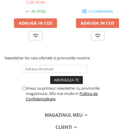
Cabluri audio
3,00 RON
Cabluri de boxe
IN STOC
LA COMANDA
Cabluri de instrumente
ADAUGA IN COS
ADAUGA IN COS
Cabluri de microfon
Cabluri DMX
Cabluri la metru
Cabluri MIDI si audio digitale
Cabluri multicore
Newsletter
Nu rata ofertele si promotiile noastre
Conectori
Standuri stative si pupitre
Accesorii stative
Stative de mixer
Vreau sa primesc newsletter cu promotiile
magazinului. Afla mai multe in
Politica de
Stative de partituri
Confidentialitate
Case-uri, rack, huse si genti
Case-uri universale
MAGAZINUL MEU
Pachete si bundle
CLIENTI
Casti Audio