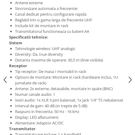
Microfoane de studio
Antene externe
Sincronizare automata a frecventei
Monitoare de studio
Canal dedicat pentru configurare rapida
Pop filtre
Reglabil intr-o gama larga de frecvente UHF
Preamplificatoare
Include kit de montare in rack
Transmitatorul functioneaza cu baterii AA
Protectii antifonice pentru urechi
Specificatii tehnice:
Rack studio
Sistem
Recordere de studio
Tehnologie wireless: UHF analogic
Diversity: Da, true diversity
Recordere portabile
Distanta maxima de operare: 30,5 m (linie vizibila)
Sintetizatoare
Receptor
Standuri si stative de monitoare
Tip receptor: De masa / montabil in rack
Optiuni de montare: Montare in rack (hardware inclus, 1U
Subwoofere de studio
jumatate de rack)
Tratament acustic
Antene: 2x externe, detasabile, montate in spate (BNC)
Numar canale audio: 1
Lumini si efecte
Iesiri audio: 1x XLR 3 pini balansat, 1x jack 1/4" TS nebalansat
Accesorii pentru lumini
Interval de gain: 40 dB (in trepte de 5 dB)
Raspuns in frecventa: 50 Hz - 16 kHz
Bare Led
Display: LED alfanumeric
Cabluri de Alimentare
Alimentare: Adaptor AC/DC
Case-uri de lumini
Transmitator
Transmitatoare incluse: 1 x handheld