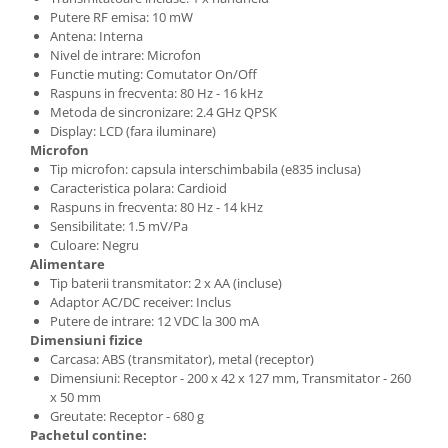
Comenzi si controllere
Putere RF emisa: 10 mW
Ecrane LED
Antena: Interna
Efecte de lumini
Nivel de intrare: Microfon
Functie muting: Comutator On/Off
Lasere
Raspuns in frecventa: 80 Hz - 16 kHz
Masini de fum si ceata
Metoda de sincronizare: 2.4 GHz QPSK
Display: LCD (fara iluminare)
Mixere DMX
Microfon
Moving Head-uri
Tip microfon: capsula interschimbabila (e835 inclusa)
Par Led si Pinspot
Caracteristica polara: Cardioid
Raspuns in frecventa: 80 Hz - 14 kHz
Proiectoare
Sensibilitate: 1.5 mV/Pa
Scene şi Ring-uri de Dans
Culoare: Negru
Stative si schela lumini
Alimentare
Tip baterii transmitator: 2 x AA (incluse)
Instrumente Muzicale
Adaptor AC/DC receiver: Inclus
Chitare si bass
Putere de intrare: 12 VDC la 300 mA
Dimensiuni fizice
Claviaturi
Carcasa: ABS (transmitator), metal (receptor)
Instrumente cu arcus
Dimensiuni: Receptor - 200 x 42 x 127 mm, Transmitator - 260
Instrumente de percutie
x 50 mm
Greutate: Receptor - 680 g
Instrumente de suflat
Pachetul contine: