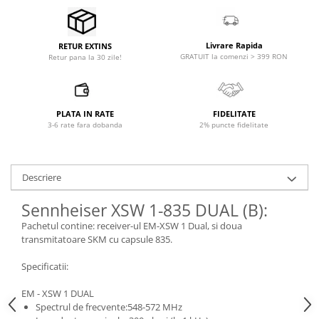
Microfoane pt instalatii si
conferinta
Microfoane Ribbon
Livrare Rapida
RETUR EXTINS
Microfoane stereo
GRATUIT la comenzi > 399 RON
Retur pana la 30 zile!
Microfoane Suspendabile
Microfoane wireless si sisteme
Stative de microfon
PLATA IN RATE
FIDELITATE
3-6 rate fara dobanda
2% puncte fidelitate
Studio si inregistrari
Accesorii de microfoane
Accesorii de rack
Descriere
Accesorii echipamente de studio
Sennheiser XSW 1-835 DUAL (B):
Clape MIDI
Pachetul contine: receiver-ul EM-XSW 1 Dual, si doua
Controllere MIDI - USB DAW
transmitatoare SKM cu capsule 835.
Controllere monitoare de studio
Convertoare AD/DA
Specificatii:
Interfete audio
EM - XSW 1 DUAL
Interfete MIDI si Cabluri Midi-USB
Spectrul de frecvente:548-572 MHz