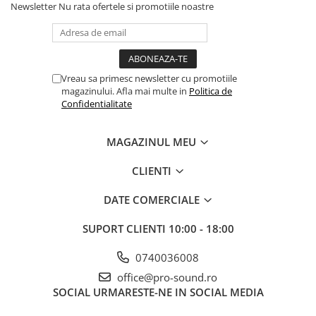
Instrumente si jucarii pentru copii
Newsletter
Nu rata ofertele si promotiile noastre
Instrumente traditionale
Tobe
DJ
Accesorii DJ
Vreau sa primesc newsletter cu promotiile
magazinului. Afla mai multe in
Politica de
Accesorii Pick-up si Vinyl
Confidentialitate
Case-uri DJ
CD Playere DJ
MAGAZINUL MEU
Console DJ
Controllere MIDI - USB DAW
CLIENTI
Genti pentru DJ
DATE COMERCIALE
Mixere DJ
Platane DJ
SUPORT CLIENTI
10:00 - 18:00
Samplere si controllere
0740036008
Stative si pupitre DJ
office@pro-sound.ro
Cabluri si conectori
SOCIAL
URMARESTE-NE IN SOCIAL MEDIA
Cabluri adaptoare, cabluri Y