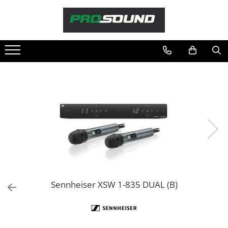
Magazin
Sonorizare / PA
Accesorii sonorizare, PA
Adaptoare phantom
Adresare publica 100V
Amplificatoare Audio
Boxe Audio
Ecrane de difuzie
Mixere audio
Monitorizare In-Ear
Pickup-uri, platane & accesorii
Sennheiser XSW 1-835 DUAL (B)
Playere si Recordere
Procesoare si efecte
Shockmount