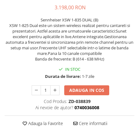
Stabilizatoare de tensiune UPS si
3.198,00 RON
Power Conditioner
Unelte Audio
Sennheiser XSW 1-835 DUAL (B)
Microfoane
XSW 1-825 Dual este un sistem wireless realizat pentru cantareti si
prezentatori. Astfel acesta are urmatoarele caracteristici:Sunet
Accesorii de microfoane
excelent pentru aplicatiile in live.Antene integrate.Gestionarea
Capsule de microfon
automata a frecventei si sincronizarea prin remote channel pentru un
setup mai usor.Frecvente UHF selectabile intr-o latime de banda
Case-uri de microfoane
mare.Pana la 10 canale compatibile
Microfoane de broadcast
Banda de frecvente: B (614 - 638 MHz)
Microfoane de instrumente
IN STOC
Microfoane de masurare si
Durata de livrare:
1-7 zile
calibrare
Microfoane de studio
ADAUGA IN COS
Microfoane de Suprafata
Cod Produs:
ZD-038839
Microfoane de voce si live
Ai nevoie de ajutor?
0740036008
Microfoane lavaliera si headset
Microfoane podcast, USB, iOS /
Adauga la Favorite
Cere informatii
Android
Microfoane pt Camere Video