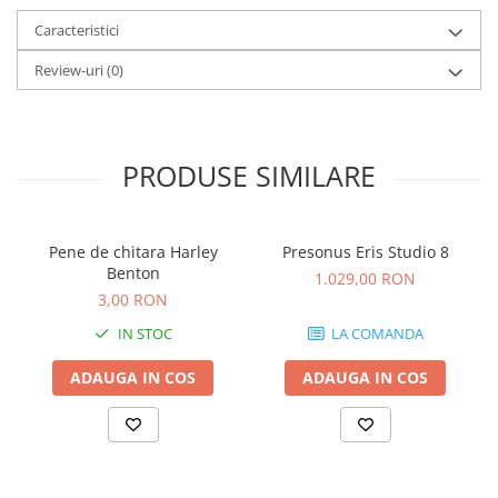
Comenzi si controllere
Caracteristici
Ecrane LED
Efecte de lumini
Review-uri
(0)
Lasere
Masini de fum si ceata
Mixere DMX
PRODUSE SIMILARE
Moving Head-uri
Par Led si Pinspot
Proiectoare
Pene de chitara Harley
Presonus Eris Studio 8
Scene şi Ring-uri de Dans
Benton
1.029,00 RON
Stative si schela lumini
3,00 RON
Instrumente Muzicale
IN STOC
LA COMANDA
Chitare si bass
ADAUGA IN COS
ADAUGA IN COS
Claviaturi
Instrumente cu arcus
Instrumente de percutie
Instrumente de suflat