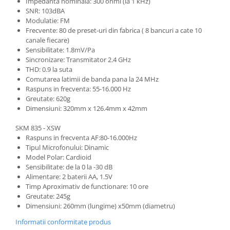
Impedanta nominala: 300 ohmi (la 1 kHz)
Microfoane de studio
SNR: 103dBA
Monitoare de studio
Modulatie: FM
Pop filtre
Frecvente: 80 de preset-uri din fabrica ( 8 bancuri a cate 10
canale fiecare)
Preamplificatoare
Sensibilitate: 1.8mV/Pa
Protectii antifonice pentru urechi
Sincronizare: Transmitator 2.4 GHz
Rack studio
THD: 0.9 la suta
Comutarea latimii de banda pana la 24 MHz
Recordere de studio
Raspuns in frecventa: 55-16.000 Hz
Recordere portabile
Greutate: 620g
Sintetizatoare
Dimensiuni: 320mm x 126.4mm x 42mm
Standuri si stative de monitoare
SKM 835 - XSW
Subwoofere de studio
Raspuns in frecventa AF:80-16.000Hz
Tipul Microfonului: Dinamic
Tratament acustic
Model Polar: Cardioid
Lumini si efecte
Sensibilitate: de la 0 la -30 dB
Alimentare: 2 baterii AA, 1.5V
Accesorii pentru lumini
Timp Aproximativ de functionare: 10 ore
Bare Led
Greutate: 245g
Cabluri de Alimentare
Dimensiuni: 260mm (lungime) x50mm (diametru)
Case-uri de lumini
Informatii conformitate produs