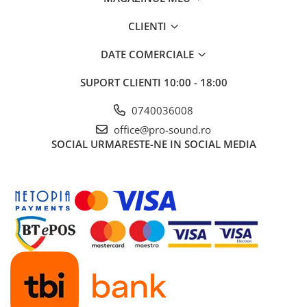
Instrumente si jucarii pentru copii
Instrumente traditionale
CLIENTI
Tobe
DATE COMERCIALE
DJ
Accesorii DJ
SUPORT CLIENTI
10:00 - 18:00
Accesorii Pick-up si Vinyl
0740036008
Case-uri DJ
CD Playere DJ
office@pro-sound.ro
SOCIAL
URMARESTE-NE IN SOCIAL MEDIA
Console DJ
Controllere MIDI - USB DAW
Genti pentru DJ
Mixere DJ
Platane DJ
Samplere si controllere
Stative si pupitre DJ
Cabluri si conectori
Cabluri adaptoare, cabluri Y