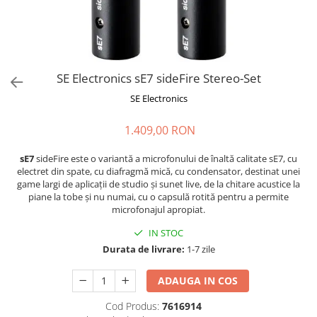
Stabilizatoare de tensiune UPS si
Power Conditioner
Unelte Audio
Microfoane
Accesorii de microfoane
SE Electronics sE7 sideFire Stereo-Set
Capsule de microfon
SE Electronics
Case-uri de microfoane
1.409,00 RON
Microfoane de broadcast
Microfoane de instrumente
sE7
sideFire este o variantă a microfonului de înaltă calitate sE7, cu
Microfoane de masurare si
electret din spate, cu diafragmă mică, cu condensator, destinat unei
calibrare
game largi de aplicații de studio și sunet live, de la chitare acustice la
piane la tobe și nu numai, cu o capsulă rotită pentru a permite
Microfoane de studio
microfonajul apropiat.
Microfoane de Suprafata
IN STOC
Microfoane de voce si live
Durata de livrare:
1-7 zile
Microfoane lavaliera si headset
Microfoane podcast, USB, iOS /
ADAUGA IN COS
Android
Microfoane pt Camere Video
Cod Produs:
7616914