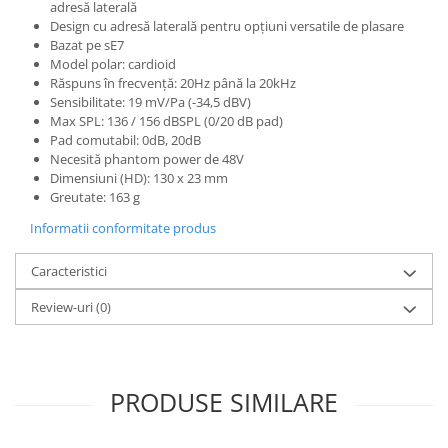
Microfoane de studio
adresă laterală
Design cu adresă laterală pentru opțiuni versatile de plasare
Monitoare de studio
Bazat pe sE7
Pop filtre
Model polar: cardioid
Preamplificatoare
Răspuns în frecvență: 20Hz până la 20kHz
Sensibilitate: 19 mV/Pa (-34,5 dBV)
Protectii antifonice pentru urechi
Max SPL: 136 / 156 dBSPL (0/20 dB pad)
Rack studio
Pad comutabil: 0dB, 20dB
Recordere de studio
Necesită phantom power de 48V
Dimensiuni (HD): 130 x 23 mm
Recordere portabile
Greutate: 163 g
Sintetizatoare
Informatii conformitate produs
Standuri si stative de monitoare
Subwoofere de studio
Caracteristici
Tratament acustic
Review-uri
(0)
Lumini si efecte
Accesorii pentru lumini
Bare Led
PRODUSE SIMILARE
Cabluri de Alimentare
Case-uri de lumini