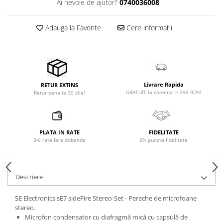
Ai nevoie de ajutor?
0740036008
Microfoane pt instalatii si
conferinta
Adauga la Favorite
Cere informatii
Microfoane Ribbon
Microfoane stereo
Microfoane Suspendabile
Microfoane wireless si sisteme
Stative de microfon
Livrare Rapida
RETUR EXTINS
Studio si inregistrari
GRATUIT la comenzi > 399 RON
Retur pana la 30 zile!
Accesorii de microfoane
Accesorii de rack
PLATA IN RATE
FIDELITATE
Accesorii echipamente de studio
3-6 rate fara dobanda
2% puncte fidelitate
Clape MIDI
Controllere MIDI - USB DAW
Controllere monitoare de studio
Descriere
Convertoare AD/DA
SE Electronics sE7 sideFire Stereo-Set - Pereche de microfoane
Interfete audio
stereo.
Interfete MIDI si Cabluri Midi-USB
Microfon condensator cu diafragmă mică cu capsulă de