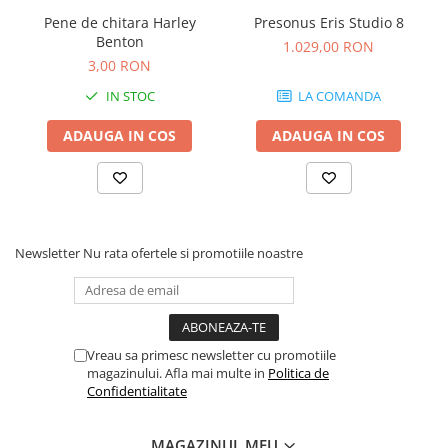
Comenzi si controllere
Pene de chitara Harley
Presonus Eris Studio 8
Ecrane LED
Benton
1.029,00 RON
Efecte de lumini
3,00 RON
Lasere
IN STOC
LA COMANDA
Masini de fum si ceata
Mixere DMX
ADAUGA IN COS
ADAUGA IN COS
Moving Head-uri
Par Led si Pinspot
Proiectoare
Scene şi Ring-uri de Dans
Newsletter
Nu rata ofertele si promotiile noastre
Stative si schela lumini
Instrumente Muzicale
Chitare si bass
Claviaturi
Vreau sa primesc newsletter cu promotiile
Instrumente cu arcus
magazinului. Afla mai multe in
Politica de
Confidentialitate
Instrumente de percutie
Instrumente de suflat
MAGAZINUL MEU