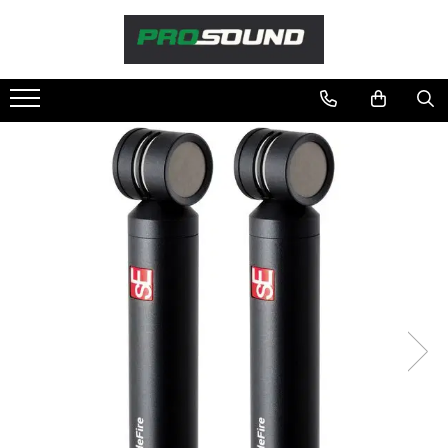
Magazin
Sonorizare / PA
Accesorii sonorizare, PA
Adaptoare phantom
Adresare publica 100V
Amplificatoare Audio
Boxe Audio
Ecrane de difuzie
Mixere audio
Monitorizare In-Ear
Pickup-uri, platane & accesorii
Playere si Recordere
Procesoare si efecte
Shockmount