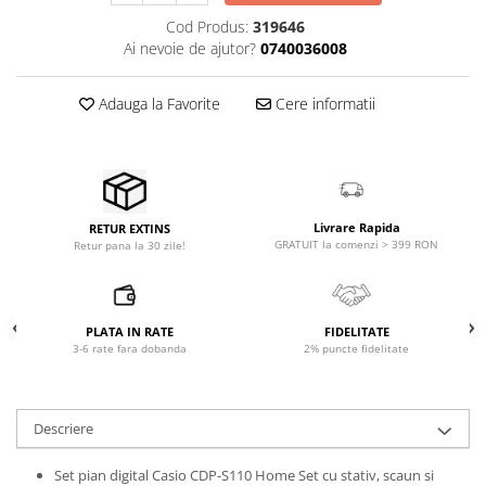
Microfoane pt instalatii si
Cod Produs:
319646
conferinta
Ai nevoie de ajutor?
0740036008
Microfoane Ribbon
Microfoane stereo
Adauga la Favorite
Cere informatii
Microfoane Suspendabile
Microfoane wireless si sisteme
Stative de microfon
Studio si inregistrari
Livrare Rapida
RETUR EXTINS
Accesorii de microfoane
GRATUIT la comenzi > 399 RON
Retur pana la 30 zile!
Accesorii de rack
Accesorii echipamente de studio
Clape MIDI
PLATA IN RATE
FIDELITATE
Controllere MIDI - USB DAW
3-6 rate fara dobanda
2% puncte fidelitate
Controllere monitoare de studio
Convertoare AD/DA
Descriere
Interfete audio
Interfete MIDI si Cabluri Midi-USB
Set pian digital Casio CDP-S110 Home Set cu stativ, scaun si