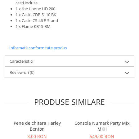
Microfoane de studio
casti incluse.
1 x the t.bone HD 200
Monitoare de studio
1 x Casio CDP-S110 BK
Pop filtre
1 x Casio CS-46 P Stand
Preamplificatoare
1 x Flame KB15-BM
Protectii antifonice pentru urechi
Rack studio
Informatii conformitate produs
Recordere de studio
Recordere portabile
Caracteristici
Sintetizatoare
Review-uri
(0)
Standuri si stative de monitoare
Subwoofere de studio
Tratament acustic
Lumini si efecte
PRODUSE SIMILARE
Accesorii pentru lumini
Bare Led
Pene de chitara Harley
Consola Numark Party Mix
Cabluri de Alimentare
Benton
MKII
Case-uri de lumini
3,00 RON
549,00 RON