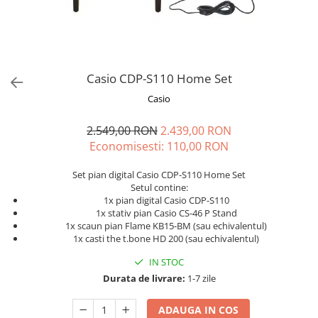
Stabilizatoare de tensiune UPS si
Power Conditioner
Unelte Audio
Microfoane
Accesorii de microfoane
Casio CDP-S110 Home Set
Capsule de microfon
Casio
Case-uri de microfoane
2.549,00 RON
2.439,00 RON
Microfoane de broadcast
Economisesti:
110,00
RON
Microfoane de instrumente
Microfoane de masurare si
Set pian digital Casio CDP-S110 Home Set
calibrare
Setul contine:
Microfoane de studio
1x pian digital Casio CDP-S110
1x stativ pian Casio CS-46 P Stand
Microfoane de Suprafata
1x scaun pian Flame KB15-BM (sau echivalentul)
Microfoane de voce si live
1x casti the t.bone HD 200 (sau echivalentul)
Microfoane lavaliera si headset
IN STOC
Microfoane podcast, USB, iOS /
Durata de livrare:
1-7 zile
Android
Microfoane pt Camere Video
ADAUGA IN COS