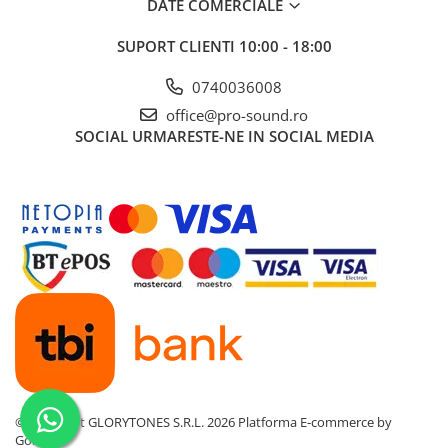
Instrumente si jucarii pentru copii
DATE COMERCIALE
Instrumente traditionale
SUPORT CLIENTI
10:00 - 18:00
Tobe
DJ
0740036008
Accesorii DJ
office@pro-sound.ro
SOCIAL
URMARESTE-NE IN SOCIAL MEDIA
Accesorii Pick-up si Vinyl
Case-uri DJ
CD Playere DJ
Console DJ
Controllere MIDI - USB DAW
Genti pentru DJ
Mixere DJ
Platane DJ
Samplere si controllere
Stative si pupitre DJ
Cabluri si conectori
©Copyright GLORYTONES S.R.L. 2026
Platforma E-commerce by
Cabluri adaptoare, cabluri Y
Gomag