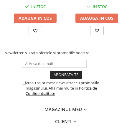
Comenzi si controllere
IN STOC
IN STOC
Ecrane LED
Efecte de lumini
ADAUGA IN COS
ADAUGA IN COS
Lasere
Masini de fum si ceata
Mixere DMX
Moving Head-uri
Newsletter
Nu rata ofertele si promotiile noastre
Par Led si Pinspot
Proiectoare
Scene şi Ring-uri de Dans
Stative si schela lumini
Vreau sa primesc newsletter cu promotiile
Instrumente Muzicale
magazinului. Afla mai multe in
Politica de
Confidentialitate
Chitare si bass
Claviaturi
MAGAZINUL MEU
Instrumente cu arcus
Instrumente de percutie
CLIENTI
Instrumente de suflat