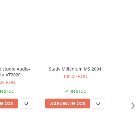
 studio Audio-
Stativ Millenium MS 2004
Consola Nu
ca AT2020
100,00 RON
5
,00 RON
IN STOC
IN STOC
N COS
ADAUGA IN COS
ADAUG