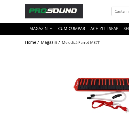
Magazin
MAGAZIN
CUM CUMPAR
ACHIZITII SEAP
SE
Sonorizare / PA
Accesorii sonorizare, PA
Home /
Magazin /
Melodică Parrot M37T
Adaptoare phantom
Adresare publica 100V
Amplificatoare Audio
Boxe Audio
Ecrane de difuzie
Mixere audio
Monitorizare In-Ear
Pickup-uri, platane & accesorii
Playere si Recordere
Procesoare si efecte
Shockmount