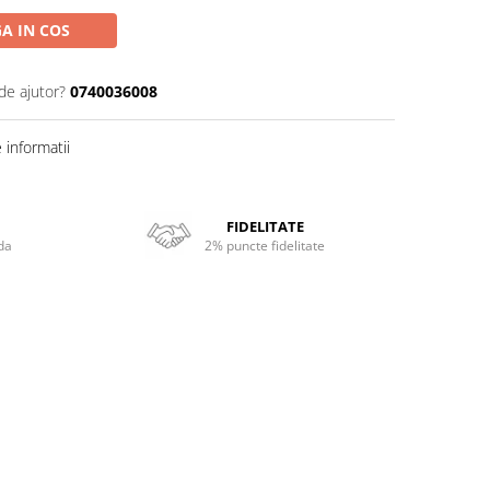
A IN COS
de ajutor?
0740036008
informatii
FIDELITATE
da
2% puncte fidelitate