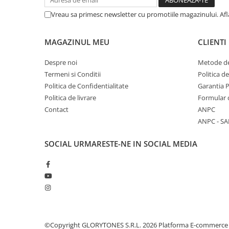
Microfoane de studio
Vreau sa primesc newsletter cu promotiile magazinului. Af
Monitoare de studio
Pop filtre
Preamplificatoare
MAGAZINUL MEU
CLIENTI
Protectii antifonice pentru urechi
Despre noi
Metode de
Rack studio
Termeni si Conditii
Politica d
Recordere de studio
Politica de Confidentialitate
Garantia 
Recordere portabile
Politica de livrare
Formular 
Sintetizatoare
Contact
ANPC
Standuri si stative de monitoare
ANPC - SA
Subwoofere de studio
SOCIAL
URMARESTE-NE IN SOCIAL MEDIA
Tratament acustic
Lumini si efecte
Accesorii pentru lumini
Bare Led
Cabluri de Alimentare
Case-uri de lumini
©Copyright GLORYTONES S.R.L. 2026
Platforma E-commerce