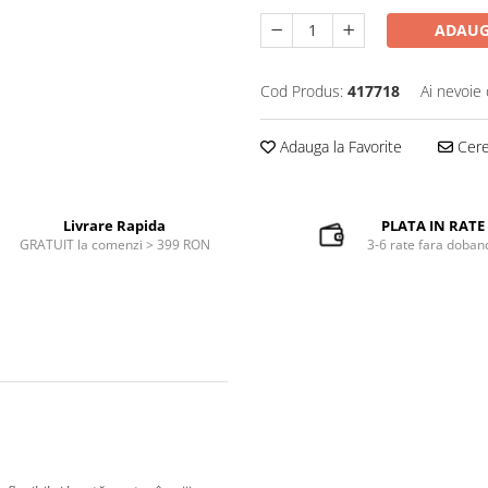
ADAUG
Cod Produs:
417718
Ai nevoie 
Adauga la Favorite
Cere 
Livrare Rapida
PLATA IN RATE
GRATUIT la comenzi > 399 RON
3-6 rate fara doban