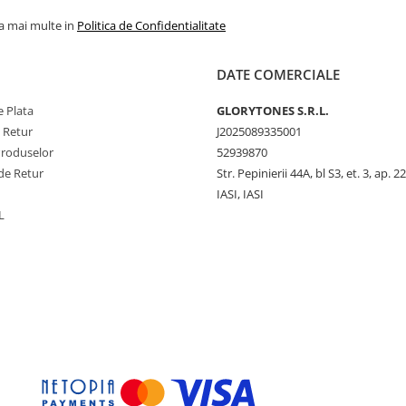
la mai multe in
Politica de Confidentialitate
DATE COMERCIALE
 Plata
GLORYTONES S.R.L.
e Retur
J2025089335001
Produselor
52939870
de Retur
Str. Pepinierii 44A, bl S3, et. 3, ap. 22
IASI, IASI
L