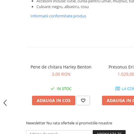
Accesorii incluse: cutie, curea pentru umăr, muștiuc, tub 
Microfoane pt instalatii si
Culoare: negru, albastru, rosu
conferinta
Informatii conformitate produs
Microfoane Ribbon
Microfoane stereo
Microfoane Suspendabile
Microfoane wireless si sisteme
Stative de microfon
Studio si inregistrari
Accesorii de microfoane
Pene de chitara Harley Benton
Presonus Eri
Accesorii de rack
3,00 RON
1.029,0
Accesorii echipamente de studio
Clape MIDI
IN STOC
LA CO
Controllere MIDI - USB DAW
ADAUGA IN COS
ADAUGA IN 
Controllere monitoare de studio
Convertoare AD/DA
Interfete audio
Newsletter
Nu rata ofertele si promotiile noastre
Interfete MIDI si Cabluri Midi-USB