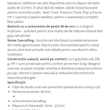
Comenzi si controllere
laptopuri, telefoane sau alte dispozitive care nu dispun de ieșire
Ecrane LED
audio de 3.5 mm. În plus față de redare, căștile includ butoane
pentru controlul audio: Next Track, Previous Track, Play și Pause.
Efecte de lumini
HP-1 suportă și apeluri wireless, pentru o experiență completă
Lasere
fără cabluri
Masini de fum si ceata
Baterie cu o autonomie de peste 40 de ore
cu o singură
încărcare – suficient pentru mai multe zile de utilizare intensă fără
Mixere DMX
grija reîncărcării
Moving Head-uri
Noise Cancelling
- funcția care blochează sunetele exterioare
din medii zgomotoase. Deși nu este recomandată pentru mixaj
Par Led si Pinspot
atunci când este activată, este ideală pentru ascultare în afara
Proiectoare
studioului
Scene şi Ring-uri de Dans
Construcție ușoară, axată pe confort:
cu o greutate sub 250
g, HP-1 sunt proiectate pentru confort pe termen lung. Designul
Stative si schela lumini
over-ear acoperă complet urechile și distribuie presiunea uniform
Instrumente Muzicale
pe cap, oferind o izolare naturală și reducând disconfortul în
sesiunile prelungite
Chitare si bass
Specificații:
Claviaturi
Căști de studio over-ear proiectate special pentru mixaj și QC
Instrumente cu arcus
Dimensiune driver: 40 mm
Instrumente de percutie
Active Noise Cancelling
Instrumente de suflat
Răspuns în frecvență: 18 Hz - 22 kHz