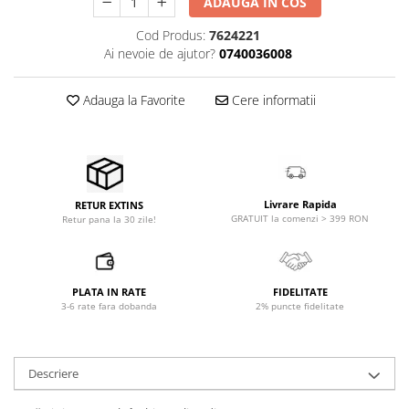
ADAUGA IN COS
Microfoane pt instalatii si
conferinta
Cod Produs:
7624221
Microfoane Ribbon
Ai nevoie de ajutor?
0740036008
Microfoane stereo
Microfoane Suspendabile
Adauga la Favorite
Cere informatii
Microfoane wireless si sisteme
Stative de microfon
Studio si inregistrari
Accesorii de microfoane
Livrare Rapida
RETUR EXTINS
GRATUIT la comenzi > 399 RON
Retur pana la 30 zile!
Accesorii de rack
Accesorii echipamente de studio
Clape MIDI
Controllere MIDI - USB DAW
PLATA IN RATE
FIDELITATE
3-6 rate fara dobanda
2% puncte fidelitate
Controllere monitoare de studio
Convertoare AD/DA
Interfete audio
Descriere
Interfete MIDI si Cabluri Midi-USB