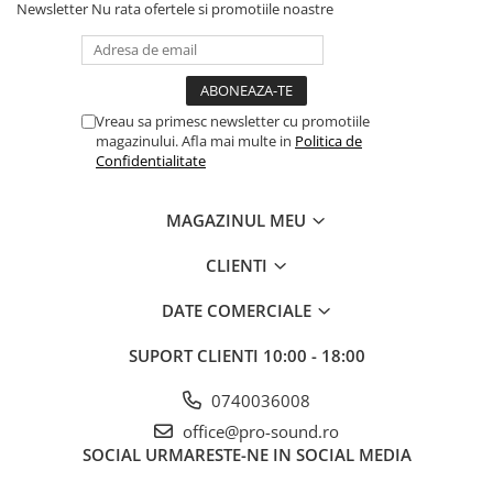
Newsletter
Nu rata ofertele si promotiile noastre
Amplificatoare de casti
Cabluri Earpad si accesorii de casti
Casti broadcast si Casti cu Microfon
Casti DJ
Vreau sa primesc newsletter cu promotiile
Casti Hi-fi
magazinului. Afla mai multe in
Politica de
Confidentialitate
Casti In ear pentru monitorizare
Casti Noise Cancelling
MAGAZINUL MEU
Casti Studio
Casti wireless / fara fir
CLIENTI
Idei de cadouri
DATE COMERCIALE
SUPORT CLIENTI
10:00 - 18:00
0740036008
office@pro-sound.ro
SOCIAL
URMARESTE-NE IN SOCIAL MEDIA