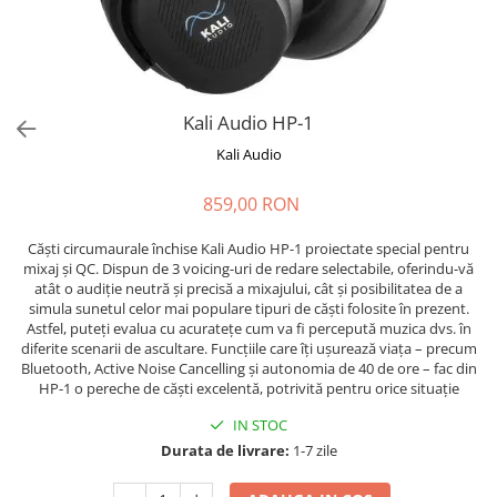
Stabilizatoare de tensiune UPS si
Power Conditioner
Unelte Audio
Microfoane
Accesorii de microfoane
Kali Audio HP-1
Capsule de microfon
Kali Audio
Case-uri de microfoane
859,00 RON
Microfoane de broadcast
Microfoane de instrumente
Căști circumaurale închise Kali Audio HP-1 proiectate special pentru
Microfoane de masurare si
mixaj și QC. Dispun de 3 voicing-uri de redare selectabile, oferindu-vă
calibrare
atât o audiție neutră și precisă a mixajului, cât și posibilitatea de a
simula sunetul celor mai populare tipuri de căști folosite în prezent.
Microfoane de studio
Astfel, puteți evalua cu acuratețe cum va fi percepută muzica dvs. în
Microfoane de Suprafata
diferite scenarii de ascultare. Funcțiile care îți ușurează viața – precum
Bluetooth, Active Noise Cancelling și autonomia de 40 de ore – fac din
Microfoane de voce si live
HP-1 o pereche de căști excelentă, potrivită pentru orice situație
Microfoane lavaliera si headset
IN STOC
Microfoane podcast, USB, iOS /
Android
Durata de livrare:
1-7 zile
Microfoane pt Camere Video