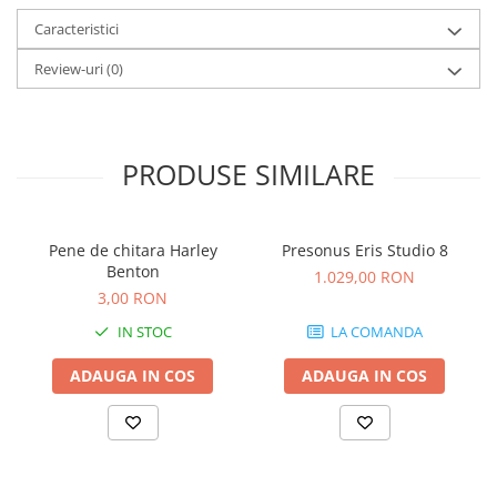
Cabluri audio
Caracteristici
Cabluri de boxe
Cabluri de instrumente
Review-uri
(0)
Cabluri de microfon
Cabluri DMX
Cabluri la metru
PRODUSE SIMILARE
Cabluri MIDI si audio digitale
Cabluri multicore
Conectori
Pene de chitara Harley
Presonus Eris Studio 8
Standuri stative si pupitre
Benton
1.029,00 RON
3,00 RON
Accesorii stative
Stative de mixer
IN STOC
LA COMANDA
Stative de partituri
ADAUGA IN COS
ADAUGA IN COS
Case-uri, rack, huse si genti
Case-uri universale
Pachete si bundle
Casti Audio