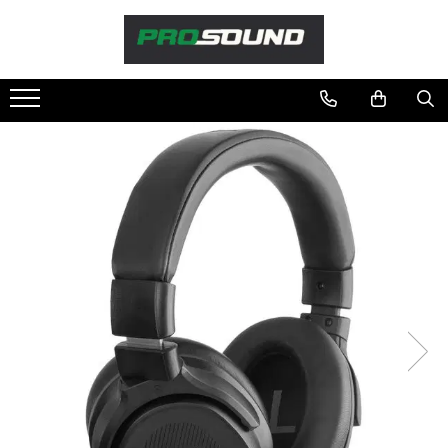
Magazin
Sonorizare / PA
Accesorii sonorizare, PA
Adaptoare phantom
Adresare publica 100V
Amplificatoare Audio
Boxe Audio
Ecrane de difuzie
Mixere audio
Monitorizare In-Ear
Pickup-uri, platane & accesorii
Playere si Recordere
Procesoare si efecte
Shockmount