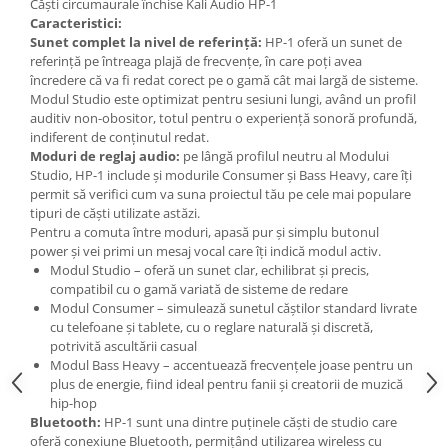
Microfoane de studio
Căști circumaurale închise Kali Audio HP-1
Caracteristici:
Monitoare de studio
Sunet complet la nivel de referință:
HP-1 oferă un sunet de
Pop filtre
referință pe întreaga plajă de frecvențe, în care poți avea
încredere că va fi redat corect pe o gamă cât mai largă de sisteme.
Preamplificatoare
Modul Studio este optimizat pentru sesiuni lungi, având un profil
Protectii antifonice pentru urechi
auditiv non-obositor, totul pentru o experiență sonoră profundă,
Rack studio
indiferent de conținutul redat.
Moduri de reglaj audio:
pe lângă profilul neutru al Modului
Recordere de studio
Studio, HP-1 include și modurile Consumer și Bass Heavy, care îți
Recordere portabile
permit să verifici cum va suna proiectul tău pe cele mai populare
Sintetizatoare
tipuri de căști utilizate astăzi.
Pentru a comuta între moduri, apasă pur și simplu butonul
Standuri si stative de monitoare
power și vei primi un mesaj vocal care îți indică modul activ.
Subwoofere de studio
Modul Studio – oferă un sunet clar, echilibrat și precis,
Tratament acustic
compatibil cu o gamă variată de sisteme de redare
Modul Consumer – simulează sunetul căștilor standard livrate
Lumini si efecte
cu telefoane și tablete, cu o reglare naturală și discretă,
Accesorii pentru lumini
potrivită ascultării casual
Modul Bass Heavy – accentuează frecvențele joase pentru un
Bare Led
plus de energie, fiind ideal pentru fanii și creatorii de muzică
Cabluri de Alimentare
hip-hop
Bluetooth:
HP-1 sunt una dintre puținele căști de studio care
Case-uri de lumini
oferă conexiune Bluetooth, permițând utilizarea wireless cu