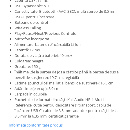
Instrumente si jucarii pentru copii
Latență DSP: 17 ms
DSP Bypassable: Nu
Instrumente traditionale
Conectivitate: Bluetooth (AAC, SBC); mufă stereo de 3.5 mm;
Tobe
USB-C pentru încărcare
Butoane de control
DJ
Wireless Calling
Accesorii DJ
Play/Pause/Next/Previous Controls
Microfon încorporat
Accesorii Pick-up si Vinyl
Alimentare: baterie reîncărcabilă Li-Ion
Case-uri DJ
Latență: 17 ms
CD Playere DJ
Durata de viață a bateriei: 40 ore+
Culoarea: neagră
Console DJ
Greutate: 150 g
Controllere MIDI - USB DAW
Înălțime (de la partea de jos a căștilor până la partea de sus a
Genti pentru DJ
benzii de susținere): 19.7 cm, reglabilă
Lățime: (punctul cel mai lat al benzii de susținere): 16.5 cm
Mixere DJ
Adâncime (earcup): 8.9 cm
Platane DJ
Earpads înlocuibile
Pachetul este format din: căști Kali Audio HP-1 Multi-
Samplere si controllere
Reference, cutie pentru depozitare și transport, cablu de
Stative si pupitre DJ
încărcare USB-C, cablu de 3.5 mm, adaptor pentru căști de la
Cabluri si conectori
3.5 mm la 6.35 mm, certificat garanție
Cabluri adaptoare, cabluri Y
Informatii conformitate produs