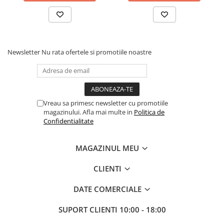
Comenzi si controllere
Ecrane LED
Efecte de lumini
Lasere
Newsletter
Nu rata ofertele si promotiile noastre
Masini de fum si ceata
Mixere DMX
Moving Head-uri
Par Led si Pinspot
Vreau sa primesc newsletter cu promotiile
Proiectoare
magazinului. Afla mai multe in
Politica de
Scene şi Ring-uri de Dans
Confidentialitate
Stative si schela lumini
Instrumente Muzicale
MAGAZINUL MEU
Chitare si bass
CLIENTI
Claviaturi
Instrumente cu arcus
DATE COMERCIALE
Instrumente de percutie
SUPORT CLIENTI
10:00 - 18:00
Instrumente de suflat