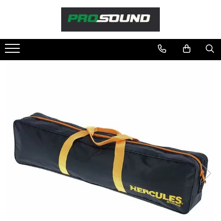
Magazin
Sonorizare / PA
Accesorii sonorizare, PA
Adaptoare phantom
Adresare publica 100V
Amplificatoare Audio
Boxe Audio
Ecrane de difuzie
Mixere audio
Monitorizare In-Ear
Pickup-uri, platane & accesorii
Playere si Recordere
Procesoare si efecte
Shockmount