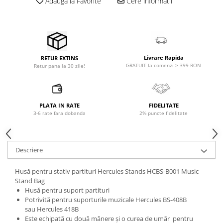
Adauga la Favorite
Cere informatii
Microfoane pt instalatii si
conferinta
Microfoane Ribbon
Microfoane stereo
Microfoane Suspendabile
Livrare Rapida
RETUR EXTINS
Microfoane wireless si sisteme
GRATUIT la comenzi > 399 RON
Retur pana la 30 zile!
Stative de microfon
Studio si inregistrari
PLATA IN RATE
FIDELITATE
Accesorii de microfoane
3-6 rate fara dobanda
2% puncte fidelitate
Accesorii de rack
Accesorii echipamente de studio
Clape MIDI
Descriere
Controllere MIDI - USB DAW
Husă pentru stativ partituri Hercules Stands HCBS-B001 Music
Controllere monitoare de studio
Stand Bag
Convertoare AD/DA
Husă pentru suport partituri
Interfete audio
Potrivită pentru suporturile muzicale Hercules BS-408B
sau Hercules 418B
Interfete MIDI si Cabluri Midi-USB
Este echipată cu două mânere și o curea de umăr pentru