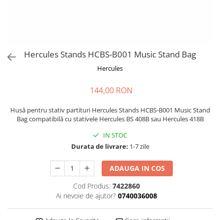
Stabilizatoare de tensiune UPS si
Power Conditioner
Unelte Audio
Microfoane
Accesorii de microfoane
Hercules Stands HCBS-B001 Music Stand Bag
Capsule de microfon
Hercules
Case-uri de microfoane
144,00 RON
Microfoane de broadcast
Microfoane de instrumente
Husă pentru stativ partituri Hercules Stands HCBS-B001 Music Stand
Microfoane de masurare si
Bag compatibilă cu stativele Hercules BS 408B sau Hercules 418B
calibrare
IN STOC
Microfoane de studio
Durata de livrare:
1-7 zile
Microfoane de Suprafata
Microfoane de voce si live
ADAUGA IN COS
Microfoane lavaliera si headset
Cod Produs:
7422860
Microfoane podcast, USB, iOS /
Ai nevoie de ajutor?
0740036008
Android
Microfoane pt Camere Video