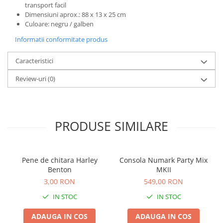
Microfoane de studio
transport facil
Monitoare de studio
Dimensiuni aprox.: 88 x 13 x 25 cm
Culoare: negru / galben
Pop filtre
Informatii conformitate produs
Preamplificatoare
Protectii antifonice pentru urechi
Caracteristici
Rack studio
Review-uri
(0)
Recordere de studio
Recordere portabile
Sintetizatoare
Standuri si stative de monitoare
PRODUSE SIMILARE
Subwoofere de studio
Tratament acustic
Lumini si efecte
Pene de chitara Harley
Consola Numark Party Mix
Benton
MKII
Accesorii pentru lumini
3,00 RON
549,00 RON
Bare Led
IN STOC
IN STOC
Cabluri de Alimentare
Case-uri de lumini
ADAUGA IN COS
ADAUGA IN COS