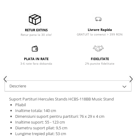
Microfoane pt instalatii si
conferinta
Microfoane Ribbon
Microfoane stereo
Livrare Rapida
RETUR EXTINS
Microfoane Suspendabile
GRATUIT la comenzi > 399 RON
Retur pana la 30 zile!
Microfoane wireless si sisteme
Stative de microfon
Studio si inregistrari
PLATA IN RATE
FIDELITATE
3-6 rate fara dobanda
2% puncte fidelitate
Accesorii de microfoane
Accesorii de rack
Accesorii echipamente de studio
Descriere
Clape MIDI
Controllere MIDI - USB DAW
Suport Partituri Hercules Stands HCBS-118BB Music Stand
Pliabil
Controllere monitoare de studio
Inaltime totala: 140 cm
Convertoare AD/DA
Dimensiuni suport pentru partituri: 76 x 29 x 4 cm
Interfete audio
Inaltime suport: 55 - 123 cm
Diametru suport pliat: 9,5 cm
Interfete MIDI si Cabluri Midi-USB
Lungime trepied pliat: 53 cm