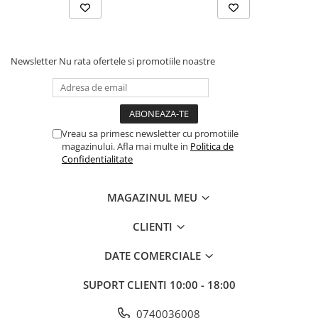
Comenzi si controllere
Ecrane LED
Efecte de lumini
Lasere
Newsletter
Nu rata ofertele si promotiile noastre
Masini de fum si ceata
Mixere DMX
Moving Head-uri
Par Led si Pinspot
Vreau sa primesc newsletter cu promotiile
magazinului. Afla mai multe in
Politica de
Proiectoare
Confidentialitate
Scene şi Ring-uri de Dans
Stative si schela lumini
MAGAZINUL MEU
Instrumente Muzicale
CLIENTI
Chitare si bass
Claviaturi
DATE COMERCIALE
Instrumente cu arcus
Instrumente de percutie
SUPORT CLIENTI
10:00 - 18:00
Instrumente de suflat
0740036008