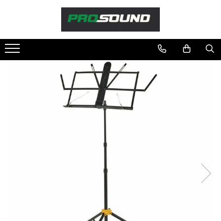
Magazin
Sonorizare / PA
Accesorii sonorizare, PA
Adaptoare phantom
Adresare publica 100V
Amplificatoare Audio
Boxe Audio
Ecrane de difuzie
Mixere audio
Monitorizare In-Ear
Pickup-uri, platane & accesorii
Playere si Recordere
Procesoare si efecte
Shockmount