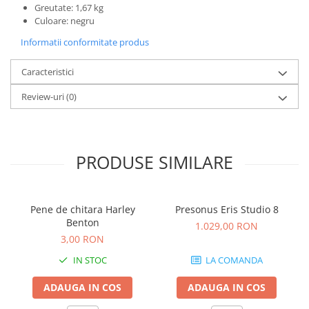
Microfoane de studio
Greutate: 1,67 kg
Monitoare de studio
Culoare: negru
Pop filtre
Informatii conformitate produs
Preamplificatoare
Caracteristici
Protectii antifonice pentru urechi
Rack studio
Review-uri
(0)
Recordere de studio
Recordere portabile
Sintetizatoare
PRODUSE SIMILARE
Standuri si stative de monitoare
Subwoofere de studio
Tratament acustic
Pene de chitara Harley
Presonus Eris Studio 8
Lumini si efecte
Benton
1.029,00 RON
Accesorii pentru lumini
3,00 RON
Bare Led
IN STOC
LA COMANDA
Cabluri de Alimentare
ADAUGA IN COS
ADAUGA IN COS
Case-uri de lumini