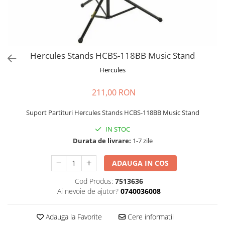
Stabilizatoare de tensiune UPS si
Power Conditioner
Unelte Audio
Microfoane
Accesorii de microfoane
Hercules Stands HCBS-118BB Music Stand
Capsule de microfon
Hercules
Case-uri de microfoane
211,00 RON
Microfoane de broadcast
Microfoane de instrumente
Suport Partituri Hercules Stands HCBS-118BB Music Stand
Microfoane de masurare si
calibrare
IN STOC
Durata de livrare:
1-7 zile
Microfoane de studio
Microfoane de Suprafata
ADAUGA IN COS
Microfoane de voce si live
Microfoane lavaliera si headset
Cod Produs:
7513636
Ai nevoie de ajutor?
0740036008
Microfoane podcast, USB, iOS /
Android
Adauga la Favorite
Cere informatii
Microfoane pt Camere Video