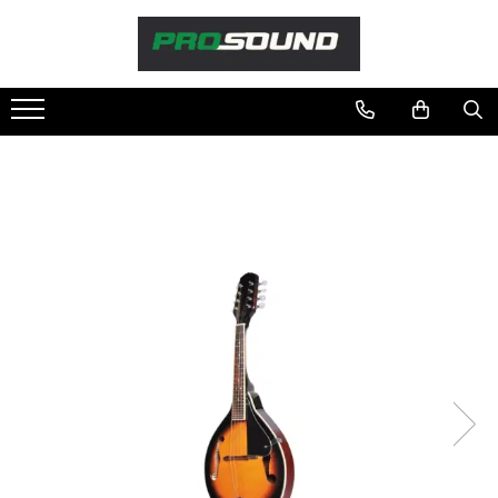
Magazin
Sonorizare / PA
Accesorii sonorizare, PA
Adaptoare phantom
Adresare publica 100V
Amplificatoare Audio
Boxe Audio
Ecrane de difuzie
Mixere audio
Monitorizare In-Ear
Pickup-uri, platane & accesorii
Playere si Recordere
Procesoare si efecte
Shockmount