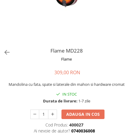
Stabilizatoare de tensiune UPS si
Power Conditioner
Unelte Audio
Microfoane
Accesorii de microfoane
Capsule de microfon
Case-uri de microfoane
Flame MD228
Microfoane de broadcast
Flame
Microfoane de instrumente
Microfoane de masurare si
309,00 RON
calibrare
Microfoane de studio
Mandolina cu fata, spate si laterale din mahon si hardware cromat
Microfoane de Suprafata
IN STOC
Microfoane de voce si live
Durata de livrare:
1-7 zile
Microfoane lavaliera si headset
ADAUGA IN COS
Microfoane podcast, USB, iOS /
Android
Cod Produs:
400027
Microfoane pt Camere Video
Ai nevoie de ajutor?
0740036008