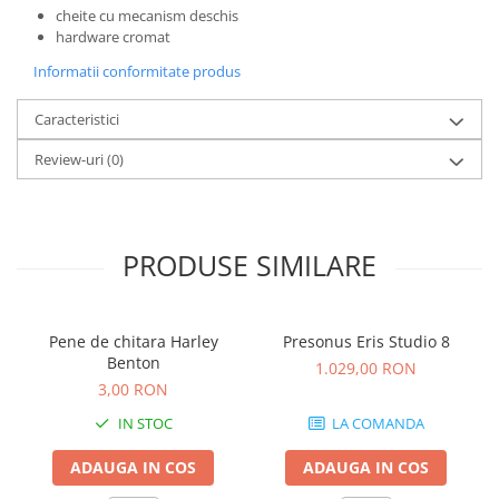
Microfoane de studio
cheite cu mecanism deschis
Monitoare de studio
hardware cromat
Pop filtre
Informatii conformitate produs
Preamplificatoare
Protectii antifonice pentru urechi
Caracteristici
Rack studio
Review-uri
(0)
Recordere de studio
Recordere portabile
Sintetizatoare
PRODUSE SIMILARE
Standuri si stative de monitoare
Subwoofere de studio
Tratament acustic
Pene de chitara Harley
Presonus Eris Studio 8
Lumini si efecte
Benton
1.029,00 RON
Accesorii pentru lumini
3,00 RON
Bare Led
IN STOC
LA COMANDA
Cabluri de Alimentare
ADAUGA IN COS
ADAUGA IN COS
Case-uri de lumini