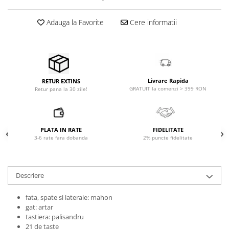
Microfoane pt instalatii si
conferinta
Adauga la Favorite
Cere informatii
Microfoane Ribbon
Microfoane stereo
Microfoane Suspendabile
Microfoane wireless si sisteme
Stative de microfon
Livrare Rapida
RETUR EXTINS
GRATUIT la comenzi > 399 RON
Retur pana la 30 zile!
Studio si inregistrari
Accesorii de microfoane
Accesorii de rack
PLATA IN RATE
FIDELITATE
Accesorii echipamente de studio
3-6 rate fara dobanda
2% puncte fidelitate
Clape MIDI
Controllere MIDI - USB DAW
Descriere
Controllere monitoare de studio
Convertoare AD/DA
fata, spate si laterale: mahon
Interfete audio
gat: artar
tastiera: palisandru
Interfete MIDI si Cabluri Midi-USB
21 de taste