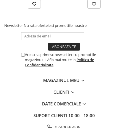
Comenzi si controllere
Ecrane LED
Efecte de lumini
Lasere
Newsletter
Nu rata ofertele si promotiile noastre
Masini de fum si ceata
Mixere DMX
Moving Head-uri
Par Led si Pinspot
Vreau sa primesc newsletter cu promotiile
magazinului. Afla mai multe in
Politica de
Proiectoare
Confidentialitate
Scene şi Ring-uri de Dans
Stative si schela lumini
MAGAZINUL MEU
Instrumente Muzicale
Chitare si bass
CLIENTI
Claviaturi
DATE COMERCIALE
Instrumente cu arcus
Instrumente de percutie
SUPORT CLIENTI
10:00 - 18:00
Instrumente de suflat
0740036008