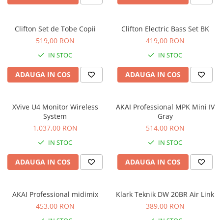
Comenzi si controllere
Ecrane LED
Efecte de lumini
Clifton Set de Tobe Copii
Clifton Electric Bass Set BK
Lasere
519,00 RON
419,00 RON
Masini de fum si ceata
IN STOC
IN STOC
Mixere DMX
ADAUGA IN COS
ADAUGA IN COS
Moving Head-uri
Par Led si Pinspot
Proiectoare
XVive U4 Monitor Wireless
AKAI Professional MPK Mini IV
Scene şi Ring-uri de Dans
System
Gray
1.037,00 RON
514,00 RON
Stative si schela lumini
Instrumente Muzicale
IN STOC
IN STOC
Chitare si bass
ADAUGA IN COS
ADAUGA IN COS
Claviaturi
Instrumente cu arcus
AKAI Professional midimix
Klark Teknik DW 20BR Air Link
Instrumente de percutie
453,00 RON
389,00 RON
Instrumente de suflat