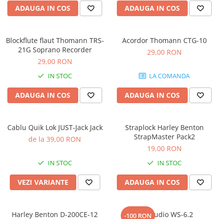
Microfoane pt instalatii si
ADAUGA IN COS
ADAUGA IN COS
conferinta
Microfoane Ribbon
Microfoane stereo
Blockflute flaut Thomann TRS-
Acordor Thomann CTG-10
21G Soprano Recorder
29,00 RON
Microfoane Suspendabile
29,00 RON
Microfoane wireless si sisteme
IN STOC
LA COMANDA
Stative de microfon
Studio si inregistrari
ADAUGA IN COS
ADAUGA IN COS
Accesorii de microfoane
Accesorii de rack
Cablu Quik Lok JUST-Jack Jack
Straplock Harley Benton
Accesorii echipamente de studio
StrapMaster Pack2
de la 39,00 RON
Clape MIDI
19,00 RON
Controllere MIDI - USB DAW
IN STOC
IN STOC
Controllere monitoare de studio
VEZI VARIANTE
ADAUGA IN COS
Convertoare AD/DA
Interfete audio
Interfete MIDI si Cabluri Midi-USB
Harley Benton D-200CE-12
Kali Audio WS-6.2
-100 RON