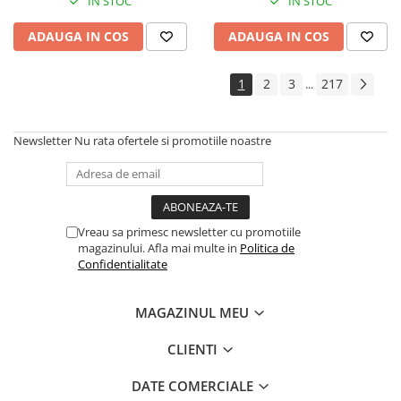
Instrumente si jucarii pentru copii
IN STOC
IN STOC
Instrumente traditionale
ADAUGA IN COS
ADAUGA IN COS
Tobe
DJ
1
2
3
217
...
Accesorii DJ
Accesorii Pick-up si Vinyl
Newsletter
Nu rata ofertele si promotiile noastre
Case-uri DJ
CD Playere DJ
Console DJ
Controllere MIDI - USB DAW
Vreau sa primesc newsletter cu promotiile
Genti pentru DJ
magazinului. Afla mai multe in
Politica de
Mixere DJ
Confidentialitate
Platane DJ
Samplere si controllere
MAGAZINUL MEU
Stative si pupitre DJ
CLIENTI
Cabluri si conectori
Cabluri adaptoare, cabluri Y
DATE COMERCIALE