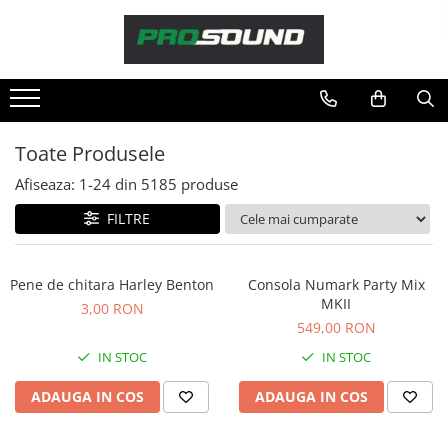
Magazin
Sonorizare / PA
Accesorii sonorizare, PA
Toate Produsele
Adaptoare phantom
Afiseaza:
1-
24
din
5185
produse
Adresare publica 100V
Amplificatoare Audio
FILTRE
Boxe Audio
Ecrane de difuzie
Pene de chitara Harley Benton
Consola Numark Party Mix
Mixere audio
MKII
3,00 RON
Monitorizare In-Ear
549,00 RON
Pickup-uri, platane & accesorii
IN STOC
IN STOC
Playere si Recordere
ADAUGA IN COS
ADAUGA IN COS
Procesoare si efecte
Shockmount