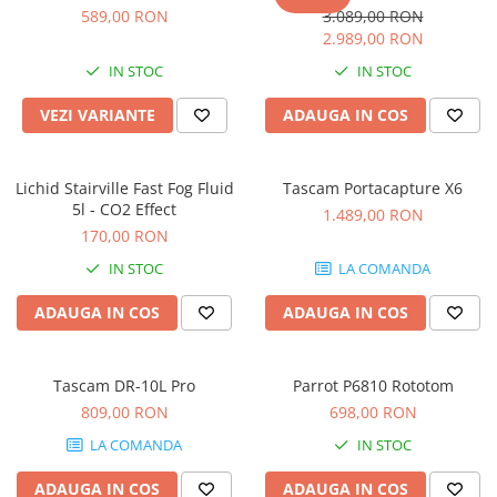
Microfoane de studio
589,00 RON
3.089,00 RON
Monitoare de studio
2.989,00 RON
Pop filtre
IN STOC
IN STOC
Preamplificatoare
VEZI VARIANTE
ADAUGA IN COS
Protectii antifonice pentru urechi
Rack studio
Recordere de studio
Lichid Stairville Fast Fog Fluid
Tascam Portacapture X6
Recordere portabile
5l - CO2 Effect
1.489,00 RON
Sintetizatoare
170,00 RON
Standuri si stative de monitoare
IN STOC
LA COMANDA
Subwoofere de studio
ADAUGA IN COS
ADAUGA IN COS
Tratament acustic
Lumini si efecte
Accesorii pentru lumini
Tascam DR-10L Pro
Parrot P6810 Rototom
809,00 RON
698,00 RON
Bare Led
Cabluri de Alimentare
LA COMANDA
IN STOC
Case-uri de lumini
ADAUGA IN COS
ADAUGA IN COS