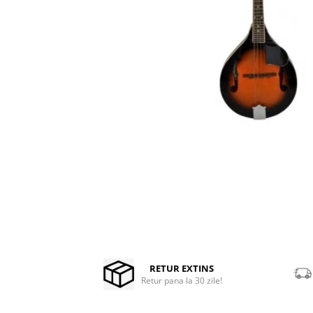
Stabilizatoare de tensiune UPS si
Power Conditioner
Unelte Audio
Microfoane
Accesorii de microfoane
Capsule de microfon
Case-uri de microfoane
Microfoane de broadcast
Microfoane de instrumente
Microfoane de masurare si
calibrare
Microfoane de studio
Microfoane de Suprafata
Microfoane de voce si live
Distribuie
Microfoane lavaliera si headset
pe
Facebook
RETUR EXTINS
Microfoane podcast, USB, iOS /
Retur pana la 30 zile!
Android
Microfoane pt Camere Video