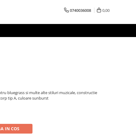
0740036008
0,00
 bluegrass si multe alte stiluri muzicale, constructie
corp tip A, culoare sunburst
A IN COS