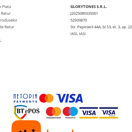
 Plata
GLORYTONES S.R.L.
e Retur
J2025089335001
Produselor
52939870
de Retur
Str. Pepinierii 44A, bl S3, et. 3, ap. 22
IASI, IASI
L