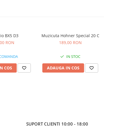
io BX5 D3
Muzicuta Hohner Special 20 C
Microfon
Tec
,00 RON
189,00 RON
4
 COMANDA
IN STOC
N COS
ADAUGA IN COS
ADAUG
SUPORT CLIENTI
10:00 - 18:00