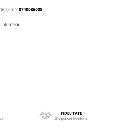
de ajutor?
0740036008
informatii
FIDELITATE
da
2% puncte fidelitate