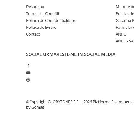
Comenzi si controllere
Despre noi
Metode de
Ecrane LED
Termeni si Conditii
Politica d
Efecte de lumini
Politica de Confidentialitate
Garantia 
Lasere
Politica de livrare
Formular 
Masini de fum si ceata
Contact
ANPC
Mixere DMX
ANPC - SA
Moving Head-uri
SOCIAL
URMARESTE-NE IN SOCIAL MEDIA
Par Led si Pinspot
Proiectoare
Scene şi Ring-uri de Dans
Stative si schela lumini
Instrumente Muzicale
Chitare si bass
©Copyright GLORYTONES S.R.L. 2026
Platforma E-commerce
Claviaturi
by Gomag
Instrumente cu arcus
Instrumente de percutie
Instrumente de suflat