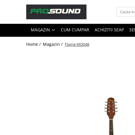
Magazin
MAGAZIN
CUM CUMPAR
ACHIZITII SEAP
SE
Sonorizare / PA
Accesorii sonorizare, PA
Home /
Magazin /
Flame MD048
Adaptoare phantom
Adresare publica 100V
Amplificatoare Audio
Boxe Audio
Ecrane de difuzie
Mixere audio
Monitorizare In-Ear
Pickup-uri, platane & accesorii
Playere si Recordere
Procesoare si efecte
Shockmount