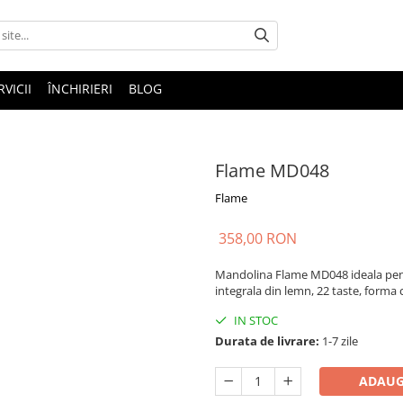
RVICII
ÎNCHIRIERI
BLOG
Flame MD048
Flame
358,00 RON
Mandolina Flame MD048 ideala pentru
integrala din lemn, 22 taste, forma 
IN STOC
Durata de livrare:
1-7 zile
ADAUG