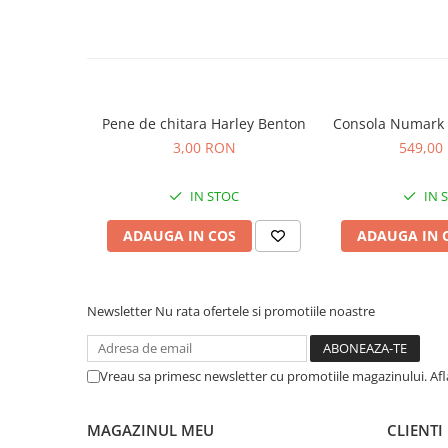
Microfoane de studio
Monitoare de studio
Pop filtre
Preamplificatoare
Protectii antifonice pentru urechi
Pene de chitara Harley Benton
Consola Numark 
Rack studio
3,00 RON
549,00
Recordere de studio
Recordere portabile
IN STOC
IN 
Sintetizatoare
ADAUGA IN COS
ADAUGA IN 
Standuri si stative de monitoare
Subwoofere de studio
Tratament acustic
Newsletter
Nu rata ofertele si promotiile noastre
Lumini si efecte
Accesorii pentru lumini
Bare Led
Vreau sa primesc newsletter cu promotiile magazinului. Af
Cabluri de Alimentare
Case-uri de lumini
MAGAZINUL MEU
CLIENTI