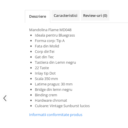
Microfoane pt instalatii si
conferinta
Caracteristici
Review-uri
(0)
Microfoane Ribbon
Descriere
Microfoane stereo
Mandolina Flame MD048
Microfoane Suspendabile
Ideala pentru Bluegrass
Microfoane wireless si sisteme
Forma corp: Tip A
Stative de microfon
Fata din Molid
Corp dinTei
Studio si inregistrari
Gat din Tec
Accesorii de microfoane
Tastiera din Lemn negru
22 Taste
Accesorii de rack
Inlay tip Dot
Accesorii echipamente de studio
Scala 350 mm
Latime pragus: 30 mm
Clape MIDI
Bridge din lemn negru
Controllere MIDI - USB DAW
Binding crem
Controllere monitoare de studio
Hardware chromat
Culoare: Vintage Sunburst lucios
Convertoare AD/DA
Interfete audio
Informatii conformitate produs
Interfete MIDI si Cabluri Midi-USB