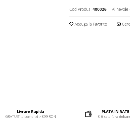
Cod Produs:
400026
Ai nevoie 
Adauga la Favorite
Cere 
Livrare Rapida
PLATA IN RATE
GRATUIT la comenzi > 399 RON
3-6 rate fara doban