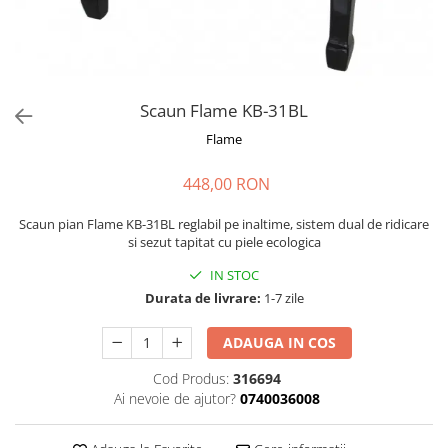
Microfoane de masurare si
calibrare
Microfoane de studio
Microfoane de Suprafata
Microfoane de voce si live
Scaun Flame KB-31BL
Microfoane lavaliera si headset
Flame
Microfoane podcast, USB, iOS /
Android
448,00 RON
Microfoane pt Camere Video
Microfoane pt instalatii si
Scaun pian Flame KB-31BL reglabil pe inaltime, sistem dual de ridicare
si sezut tapitat cu piele ecologica
conferinta
Microfoane Ribbon
IN STOC
Microfoane stereo
Durata de livrare:
1-7 zile
Microfoane Suspendabile
ADAUGA IN COS
Microfoane wireless si sisteme
Stative de microfon
Cod Produs:
316694
Ai nevoie de ajutor?
0740036008
Studio si inregistrari
Accesorii de microfoane