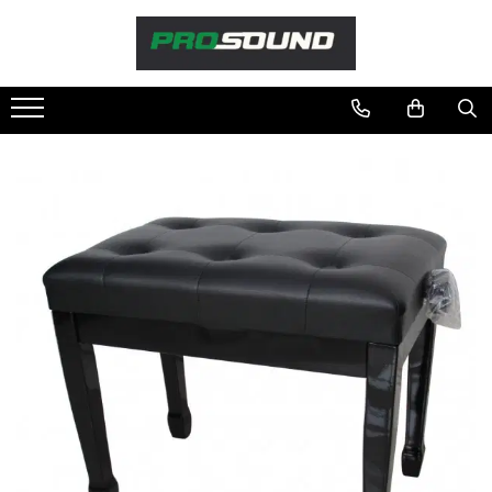
Magazin
Sonorizare / PA
Playere si Recordere
Procesoare si efecte
Shockmount
Stabilizatoare de tensiune UPS si
Power Conditioner
Unelte Audio
Microfoane
Accesorii de microfoane
Capsule de microfon
Case-uri de microfoane
Microfoane de broadcast
Microfoane de instrumente