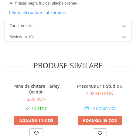
Standuri si stative de monitoare
finisaj: negru lucios (Black Polished)
Subwoofere de studio
Informatii conformitate produs
Tratament acustic
Lumini si efecte
Caracteristici
Accesorii pentru lumini
Review-uri
(0)
Bare Led
Cabluri de Alimentare
Case-uri de lumini
PRODUSE SIMILARE
Comenzi si controllere
Ecrane LED
Efecte de lumini
Pene de chitara Harley
Presonus Eris Studio 8
Lasere
Benton
1.029,00 RON
Masini de fum si ceata
3,00 RON
Mixere DMX
IN STOC
LA COMANDA
Moving Head-uri
ADAUGA IN COS
ADAUGA IN COS
Par Led si Pinspot
Proiectoare