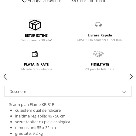
Adauga la Favorite
Cere informatii
Accesorii de rack
Accesorii echipamente de studio
Clape MIDI
Controllere MIDI - USB DAW
Controllere monitoare de studio
Livrare Rapida
RETUR EXTINS
GRATUIT la comenzi > 399 RON
Retur pana la 30 zile!
Convertoare AD/DA
Interfete audio
Interfete MIDI si Cabluri Midi-USB
PLATA IN RATE
FIDELITATE
Microfoane de studio
3-6 rate fara dobanda
2% puncte fidelitate
Monitoare de studio
Pop filtre
Preamplificatoare
Descriere
Protectii antifonice pentru urechi
Scaun pian Flame KB-31BL
Rack studio
cu sistem dual de ridicare
Recordere de studio
inaltime reglabila: 46 - 56 cm
Recordere portabile
sezut tapitat cu piele ecologica
dimensiuni: 55 x 32 cm
Sintetizatoare
greutate: 9,2 kg