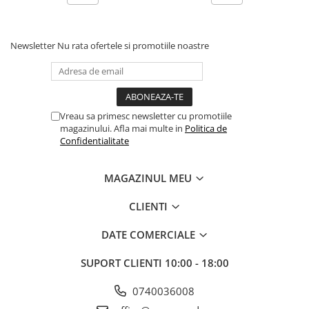
Scene şi Ring-uri de Dans
Stative si schela lumini
Instrumente Muzicale
Newsletter
Nu rata ofertele si promotiile noastre
Chitare si bass
Claviaturi
Instrumente cu arcus
Instrumente de percutie
Vreau sa primesc newsletter cu promotiile
magazinului. Afla mai multe in
Politica de
Instrumente de suflat
Confidentialitate
Instrumente si jucarii pentru copii
Instrumente traditionale
MAGAZINUL MEU
Tobe
DJ
CLIENTI
Accesorii DJ
DATE COMERCIALE
Accesorii Pick-up si Vinyl
Case-uri DJ
SUPORT CLIENTI
10:00 - 18:00
CD Playere DJ
0740036008
Console DJ