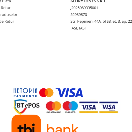
 Plata
GLORYTONES S.R.L.
e Retur
J2025089335001
Produselor
52939870
de Retur
Str. Pepinierii 44A, bl S3, et. 3, ap. 22
IASI, IASI
L