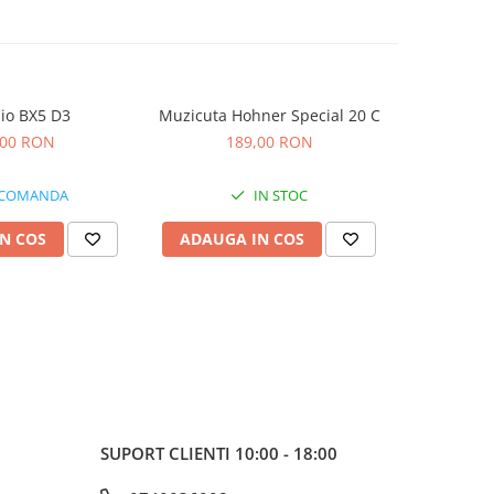
io BX5 D3
Muzicuta Hohner Special 20 C
Microfon
Tec
,00 RON
189,00 RON
4
 COMANDA
IN STOC
N COS
ADAUGA IN COS
ADAUG
SUPORT CLIENTI
10:00 - 18:00