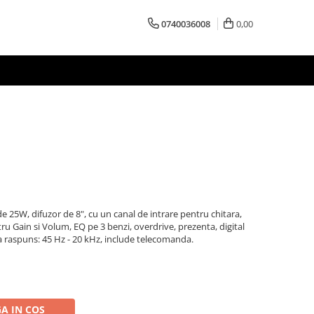
0740036008
0,00
e 25W, difuzor de 8", cu un canal de intrare pentru chitara,
tru Gain si Volum, EQ pe 3 benzi, overdrive, prezenta, digital
ta raspuns: 45 Hz - 20 kHz, include telecomanda.
A IN COS