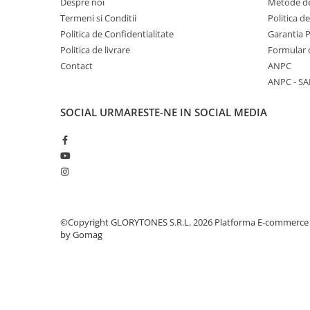
Comenzi si controllere
Despre noi
Metode de
Termeni si Conditii
Politica d
Ecrane LED
Politica de Confidentialitate
Garantia 
Efecte de lumini
Politica de livrare
Formular 
Lasere
Contact
ANPC
Masini de fum si ceata
ANPC - SA
Mixere DMX
Moving Head-uri
SOCIAL
URMARESTE-NE IN SOCIAL MEDIA
Par Led si Pinspot
Proiectoare
Scene şi Ring-uri de Dans
Stative si schela lumini
Instrumente Muzicale
Chitare si bass
©Copyright GLORYTONES S.R.L. 2026
Platforma E-commerce
by Gomag
Claviaturi
Instrumente cu arcus
Instrumente de percutie
Instrumente de suflat