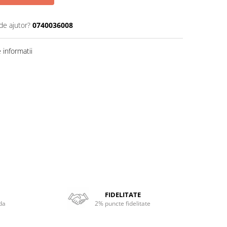
de ajutor?
0740036008
informatii
FIDELITATE
da
2% puncte fidelitate