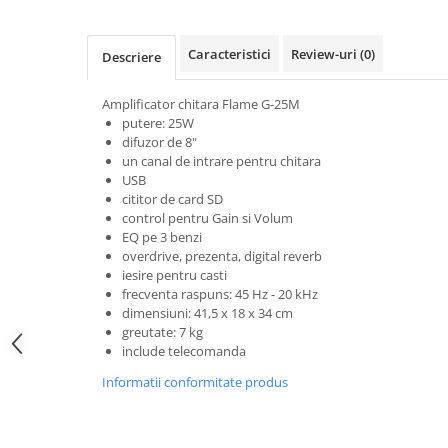
Microfoane pt instalatii si
conferinta
Caracteristici
Review-uri
(0)
Microfoane Ribbon
Descriere
Microfoane stereo
Amplificator chitara Flame G-25M
Microfoane Suspendabile
putere: 25W
Microfoane wireless si sisteme
difuzor de 8"
Stative de microfon
un canal de intrare pentru chitara
USB
Studio si inregistrari
cititor de card SD
Accesorii de microfoane
control pentru Gain si Volum
EQ pe 3 benzi
Accesorii de rack
overdrive, prezenta, digital reverb
Accesorii echipamente de studio
iesire pentru casti
frecventa raspuns: 45 Hz - 20 kHz
Clape MIDI
dimensiuni: 41,5 x 18 x 34 cm
Controllere MIDI - USB DAW
greutate: 7 kg
Controllere monitoare de studio
include telecomanda
Convertoare AD/DA
Informatii conformitate produs
Interfete audio
Interfete MIDI si Cabluri Midi-USB