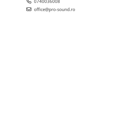
0740036008
office@pro-sound.ro