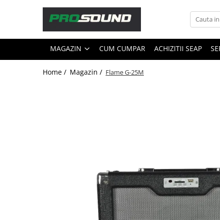
Magazin
MAGAZIN
CUM CUMPAR
ACHIZITII SEAP
SE
Sonorizare / PA
Accesorii sonorizare, PA
Home /
Magazin /
Flame G-25M
Adaptoare phantom
Adresare publica 100V
Amplificatoare Audio
Boxe Audio
Ecrane de difuzie
Mixere audio
Monitorizare In-Ear
Pickup-uri, platane & accesorii
Playere si Recordere
Procesoare si efecte
Shockmount