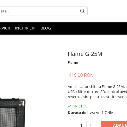
RVICII
ÎNCHIRIERI
BLOG
Flame G-25M
Flame
419,00 RON
Amplificator chitara Flame G-25M, d
USB, cititor de card SD, control pen
reverb, iesire pentru casti, frecven
IN STOC
Durata de livrare:
1-7 zile
ADAUG