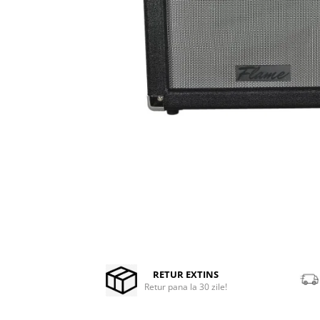
Stabilizatoare de tensiune UPS si
Power Conditioner
Unelte Audio
Microfoane
Accesorii de microfoane
Capsule de microfon
Case-uri de microfoane
Microfoane de broadcast
Microfoane de instrumente
Microfoane de masurare si
calibrare
Microfoane de studio
Microfoane de Suprafata
Microfoane de voce si live
Distribuie
Microfoane lavaliera si headset
pe
Facebook
RETUR EXTINS
Microfoane podcast, USB, iOS /
Retur pana la 30 zile!
Android
Microfoane pt Camere Video