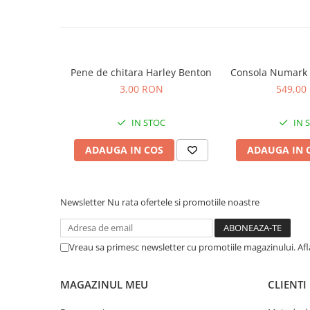
Microfoane de studio
Monitoare de studio
Pop filtre
Preamplificatoare
Pene de chitara Harley Benton
Consola Numark 
Protectii antifonice pentru urechi
3,00 RON
549,00
Rack studio
Recordere de studio
IN STOC
IN 
Recordere portabile
Sintetizatoare
ADAUGA IN COS
ADAUGA IN 
Standuri si stative de monitoare
Subwoofere de studio
Tratament acustic
Newsletter
Nu rata ofertele si promotiile noastre
Lumini si efecte
Accesorii pentru lumini
Vreau sa primesc newsletter cu promotiile magazinului. Af
Bare Led
Cabluri de Alimentare
MAGAZINUL MEU
CLIENTI
Case-uri de lumini