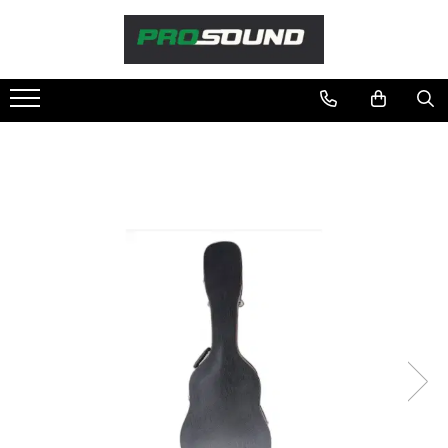
Magazin
Sonorizare / PA
Accesorii sonorizare, PA
Adaptoare phantom
Adresare publica 100V
Amplificatoare Audio
Boxe Audio
Ecrane de difuzie
Mixere audio
Monitorizare In-Ear
Pickup-uri, platane & accesorii
Playere si Recordere
Procesoare si efecte
Shockmount