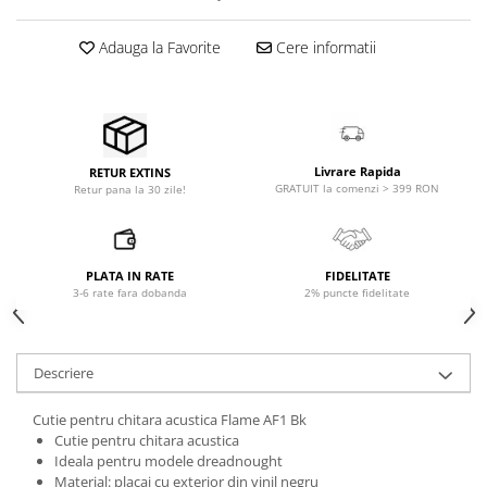
Microfoane pt instalatii si
conferinta
Adauga la Favorite
Cere informatii
Microfoane Ribbon
Microfoane stereo
Microfoane Suspendabile
Microfoane wireless si sisteme
Stative de microfon
Livrare Rapida
RETUR EXTINS
GRATUIT la comenzi > 399 RON
Retur pana la 30 zile!
Studio si inregistrari
Accesorii de microfoane
Accesorii de rack
PLATA IN RATE
FIDELITATE
Accesorii echipamente de studio
3-6 rate fara dobanda
2% puncte fidelitate
Clape MIDI
Controllere MIDI - USB DAW
Descriere
Controllere monitoare de studio
Convertoare AD/DA
Cutie pentru chitara acustica Flame AF1 Bk
Interfete audio
Cutie pentru chitara acustica
Ideala pentru modele dreadnought
Interfete MIDI si Cabluri Midi-USB
Material: placaj cu exterior din vinil negru