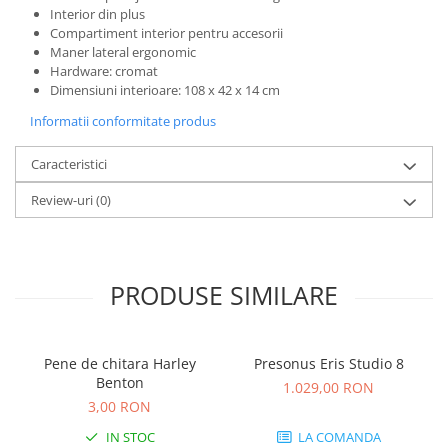
Microfoane de studio
Interior din plus
Monitoare de studio
Compartiment interior pentru accesorii
Maner lateral ergonomic
Pop filtre
Hardware: cromat
Preamplificatoare
Dimensiuni interioare: 108 x 42 x 14 cm
Protectii antifonice pentru urechi
Informatii conformitate produs
Rack studio
Recordere de studio
Caracteristici
Recordere portabile
Review-uri
(0)
Sintetizatoare
Standuri si stative de monitoare
Subwoofere de studio
PRODUSE SIMILARE
Tratament acustic
Lumini si efecte
Accesorii pentru lumini
Pene de chitara Harley
Presonus Eris Studio 8
Bare Led
Benton
1.029,00 RON
Cabluri de Alimentare
3,00 RON
Case-uri de lumini
IN STOC
LA COMANDA