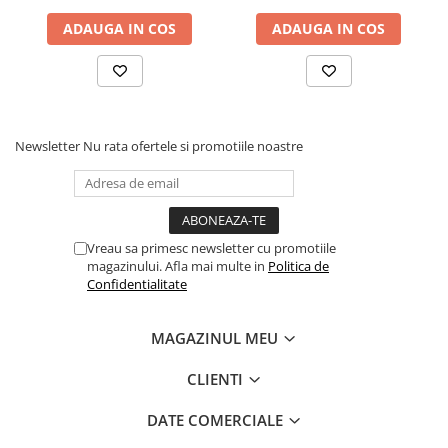
Comenzi si controllere
Ecrane LED
ADAUGA IN COS
ADAUGA IN COS
Efecte de lumini
Lasere
Masini de fum si ceata
Mixere DMX
Newsletter
Nu rata ofertele si promotiile noastre
Moving Head-uri
Par Led si Pinspot
Proiectoare
Scene şi Ring-uri de Dans
Vreau sa primesc newsletter cu promotiile
Stative si schela lumini
magazinului. Afla mai multe in
Politica de
Confidentialitate
Instrumente Muzicale
Chitare si bass
MAGAZINUL MEU
Claviaturi
Instrumente cu arcus
CLIENTI
Instrumente de percutie
DATE COMERCIALE
Instrumente de suflat