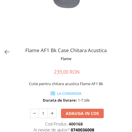
Stabilizatoare de tensiune UPS si
Power Conditioner
Unelte Audio
Microfoane
Accesorii de microfoane
Capsule de microfon
Case-uri de microfoane
Flame AF1 Bk Case Chitara Acustica
Microfoane de broadcast
Flame
Microfoane de instrumente
Microfoane de masurare si
239,00 RON
calibrare
Microfoane de studio
Cutie pentru chitara acustica Flame AF1 Bk
Microfoane de Suprafata
LA COMANDA
Microfoane de voce si live
Durata de livrare:
1-7 zile
Microfoane lavaliera si headset
ADAUGA IN COS
Microfoane podcast, USB, iOS /
Android
Cod Produs:
400168
Microfoane pt Camere Video
Ai nevoie de ajutor?
0740036008