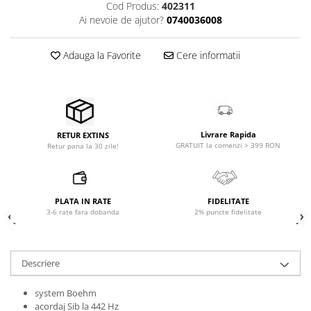
Cod Produs:
402311
Accesorii de rack
Ai nevoie de ajutor?
0740036008
Accesorii echipamente de studio
Clape MIDI
Adauga la Favorite
Cere informatii
Controllere MIDI - USB DAW
Controllere monitoare de studio
Convertoare AD/DA
Interfete audio
Interfete MIDI si Cabluri Midi-USB
Livrare Rapida
RETUR EXTINS
GRATUIT la comenzi > 399 RON
Retur pana la 30 zile!
Microfoane de studio
Monitoare de studio
Pop filtre
PLATA IN RATE
FIDELITATE
Preamplificatoare
3-6 rate fara dobanda
2% puncte fidelitate
Protectii antifonice pentru urechi
Rack studio
Recordere de studio
Descriere
Recordere portabile
system Boehm
Sintetizatoare
acordaj Sib la 442 Hz