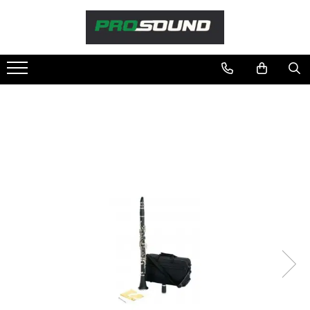
Magazin
Sonorizare / PA
Playere si Recordere
Procesoare si efecte
Shockmount
Stabilizatoare de tensiune UPS si
Power Conditioner
Unelte Audio
Microfoane
Accesorii de microfoane
Capsule de microfon
Case-uri de microfoane
Microfoane de broadcast
Microfoane de instrumente