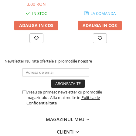
Scene şi Ring-uri de Dans
3,00 RON
Stative si schela lumini
IN STOC
LA COMANDA
Instrumente Muzicale
ADAUGA IN COS
ADAUGA IN COS
Chitare si bass
Claviaturi
Instrumente cu arcus
Instrumente de percutie
Instrumente de suflat
Newsletter
Nu rata ofertele si promotiile noastre
Instrumente si jucarii pentru copii
Instrumente traditionale
Tobe
DJ
Vreau sa primesc newsletter cu promotiile
magazinului. Afla mai multe in
Politica de
Accesorii DJ
Confidentialitate
Accesorii Pick-up si Vinyl
Case-uri DJ
MAGAZINUL MEU
CD Playere DJ
Console DJ
CLIENTI