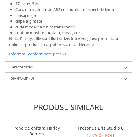
Standuri si stative de monitoare
17 clape, 6 inele
Subwoofere de studio
Corp din material de ABS cu ebonita cu aspect de lemn
finisaj negru
Tratament acustic
clape argintate
Lumini si efecte
cutie moderna din material textil
contine mustiuc, bratara, capac, ancie
Accesorii pentru lumini
Nota: Fotografiile sunt ilustrative. Intre imaginea prezentata
Bare Led
online si produsul real pot exista mici diferente
Cabluri de Alimentare
Informatii conformitate produs
Case-uri de lumini
Comenzi si controllere
Caracteristici
Ecrane LED
Review-uri
(0)
Efecte de lumini
Lasere
Masini de fum si ceata
PRODUSE SIMILARE
Mixere DMX
Moving Head-uri
Par Led si Pinspot
Pene de chitara Harley
Presonus Eris Studio 8
Proiectoare
Benton
1.029,00 RON