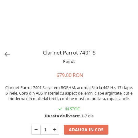
Microfoane de masurare si
calibrare
Microfoane de studio
Microfoane de Suprafata
Microfoane de voce si live
Microfoane lavaliera si headset
Microfoane podcast, USB, iOS /
Clarinet Parrot 7401 S
Android
Microfoane pt Camere Video
Parrot
Microfoane pt instalatii si
679,00 RON
conferinta
Microfoane Ribbon
Clarinet Parrot 7401 S, system BOEHM, acordaj Si b la 442 Hz, 17 clape,
Microfoane stereo
6 inele, Corp din ABS material cu aspect de lemn, clape argintate, cutie
moderna din material textil, contine mustiuc, bratara, capac, ancie.
Microfoane Suspendabile
Microfoane wireless si sisteme
IN STOC
Stative de microfon
Durata de livrare:
1-7 zile
Studio si inregistrari
ADAUGA IN COS
Accesorii de microfoane