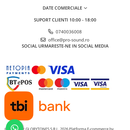
Controllere MIDI - USB DAW
DATE COMERCIALE
Genti pentru DJ
Mixere DJ
SUPORT CLIENTI
10:00 - 18:00
Platane DJ
0740036008
Samplere si controllere
Stative si pupitre DJ
office@pro-sound.ro
SOCIAL
URMARESTE-NE IN SOCIAL MEDIA
Cabluri si conectori
Cabluri adaptoare, cabluri Y
Cabluri audio
Cabluri de boxe
Cabluri de instrumente
Cabluri de microfon
Cabluri DMX
Cabluri la metru
Cabluri MIDI si audio digitale
Cabluri multicore
Conectori
©Copyright GLORYTONES S.R.L. 2026
Platforma E-commerce by