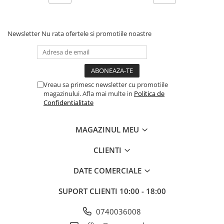
Scene şi Ring-uri de Dans
Stative si schela lumini
Instrumente Muzicale
Newsletter
Nu rata ofertele si promotiile noastre
Chitare si bass
Claviaturi
Instrumente cu arcus
Instrumente de percutie
Vreau sa primesc newsletter cu promotiile
magazinului. Afla mai multe in
Politica de
Instrumente de suflat
Confidentialitate
Instrumente si jucarii pentru copii
Instrumente traditionale
MAGAZINUL MEU
Tobe
DJ
CLIENTI
Accesorii DJ
DATE COMERCIALE
Accesorii Pick-up si Vinyl
Case-uri DJ
SUPORT CLIENTI
10:00 - 18:00
CD Playere DJ
0740036008
Console DJ