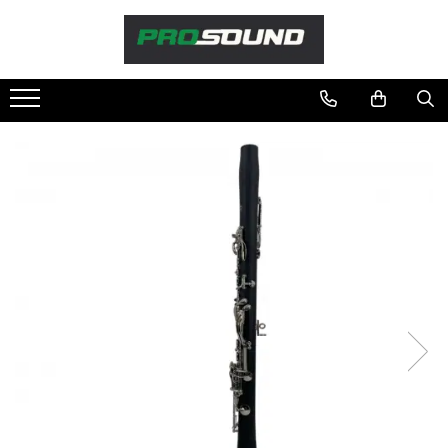
Magazin
Sonorizare / PA
Playere si Recordere
Procesoare si efecte
Shockmount
Stabilizatoare de tensiune UPS si
Power Conditioner
Unelte Audio
Microfoane
Accesorii de microfoane
Capsule de microfon
Case-uri de microfoane
Microfoane de broadcast
Microfoane de instrumente