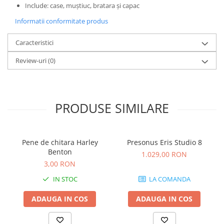
Standuri si stative de monitoare
Include: case, muștiuc, bratara și capac
Subwoofere de studio
Informatii conformitate produs
Tratament acustic
Lumini si efecte
Caracteristici
Accesorii pentru lumini
Review-uri
(0)
Bare Led
Cabluri de Alimentare
Case-uri de lumini
PRODUSE SIMILARE
Comenzi si controllere
Ecrane LED
Efecte de lumini
Pene de chitara Harley
Presonus Eris Studio 8
Lasere
Benton
1.029,00 RON
Masini de fum si ceata
3,00 RON
Mixere DMX
IN STOC
LA COMANDA
Moving Head-uri
ADAUGA IN COS
ADAUGA IN COS
Par Led si Pinspot
Proiectoare