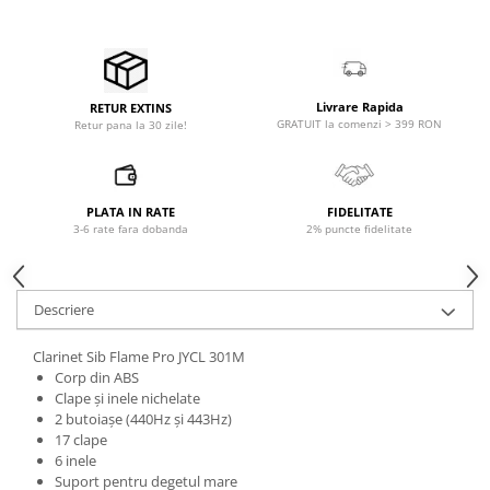
Accesorii de rack
Accesorii echipamente de studio
Clape MIDI
Controllere MIDI - USB DAW
Livrare Rapida
RETUR EXTINS
Controllere monitoare de studio
GRATUIT la comenzi > 399 RON
Retur pana la 30 zile!
Convertoare AD/DA
Interfete audio
Interfete MIDI si Cabluri Midi-USB
PLATA IN RATE
FIDELITATE
3-6 rate fara dobanda
2% puncte fidelitate
Microfoane de studio
Monitoare de studio
Pop filtre
Descriere
Preamplificatoare
Protectii antifonice pentru urechi
Clarinet Sib Flame Pro JYCL 301M
Corp din ABS
Rack studio
Clape și inele nichelate
Recordere de studio
2 butoiașe (440Hz și 443Hz)
Recordere portabile
17 clape
6 inele
Sintetizatoare
Suport pentru degetul mare