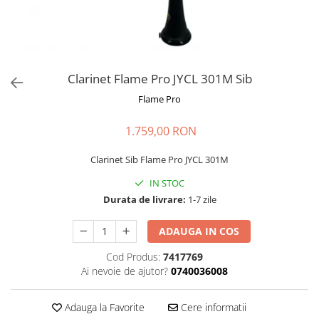
Microfoane de masurare si
calibrare
Microfoane de studio
Microfoane de Suprafata
Microfoane de voce si live
Clarinet Flame Pro JYCL 301M Sib
Microfoane lavaliera si headset
Flame Pro
Microfoane podcast, USB, iOS /
Android
1.759,00 RON
Microfoane pt Camere Video
Microfoane pt instalatii si
Clarinet Sib Flame Pro JYCL 301M
conferinta
IN STOC
Microfoane Ribbon
Durata de livrare:
1-7 zile
Microfoane stereo
Microfoane Suspendabile
ADAUGA IN COS
Microfoane wireless si sisteme
Cod Produs:
7417769
Stative de microfon
Ai nevoie de ajutor?
0740036008
Studio si inregistrari
Accesorii de microfoane
Adauga la Favorite
Cere informatii