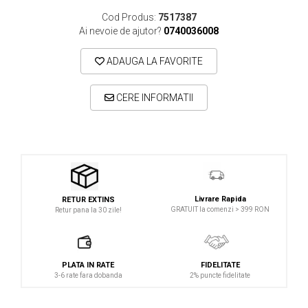
Microfoane lavaliera si headset
Cod Produs:
7517387
Microfoane podcast, USB, iOS /
Ai nevoie de ajutor?
0740036008
Android
ADAUGA LA FAVORITE
Microfoane pt Camere Video
Microfoane pt instalatii si conferinta
CERE INFORMATII
Microfoane Ribbon
Microfoane stereo
Microfoane Suspendabile
Microfoane wireless si sisteme
Stative de microfon
Livrare Rapida
RETUR EXTINS
Studio si inregistrari
GRATUIT la comenzi > 399 RON
Retur pana la 30 zile!
Accesorii de microfoane
Accesorii de rack
PLATA IN RATE
FIDELITATE
Accesorii echipamente de studio
3-6 rate fara dobanda
2% puncte fidelitate
Clape MIDI