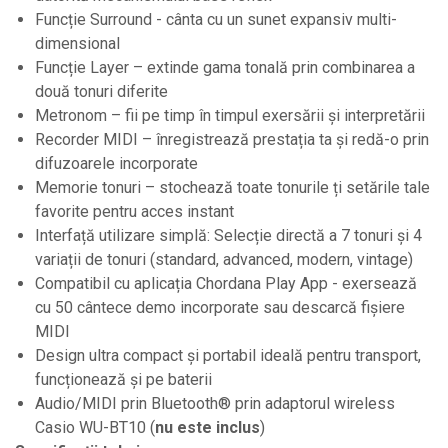
Standuri si stative de monitoare
Funcție Surround - cânta cu un sunet expansiv multi-
Subwoofere de studio
dimensional
Tratament acustic
Funcție Layer – extinde gama tonală prin combinarea a
două tonuri diferite
Lumini si efecte
Metronom – fii pe timp în timpul exersării și interpretării
Accesorii pentru lumini
Recorder MIDI – înregistrează prestația ta și redă-o prin
Bare Led
difuzoarele incorporate
Memorie tonuri – stochează toate tonurile ți setările tale
Cabluri de Alimentare
favorite pentru acces instant
Case-uri de lumini
Interfață utilizare simplă: Selecție directă a 7 tonuri și 4
Comenzi si controllere
variații de tonuri (standard, advanced, modern, vintage)
Ecrane LED
Compatibil cu aplicația Chordana Play App - exersează
cu 50 cântece demo incorporate sau descarcă fișiere
Efecte de lumini
MIDI
Lasere
Design ultra compact și portabil ideală pentru transport,
Masini de fum si ceata
funcționează și pe baterii
Audio/MIDI prin Bluetooth® prin adaptorul wireless
Mixere DMX
Casio WU-BT10 (
nu este inclus
)
Moving Head-uri