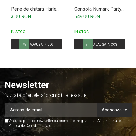
Pene de chitara Harley
Consola Numark Party
Benton
Mix MKII
3,00 RON
549,00 RON
IN STOC
IN STOC
ADAUGA IN COS
ADAUGA IN COS
Newsletter
Nu rata ofertele si promotiile noastre
Vreau sa primesc newsletter cu promotiile magazinului. Afla mai multe in
Politica de Confidentialitate