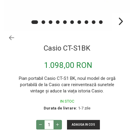
Procesoare si efecte
Shockmount
Stabilizatoare de tensiune UPS si
Power Conditioner
Unelte Audio
Microfoane
Casio CT-S1BK
Accesorii de microfoane
Capsule de microfon
1.098,00 RON
Case-uri de microfoane
Pian portabil Casio CT-S1 BK, noul model de orgă
Microfoane de broadcast
portabilă de la Casio care reinventează sunetele
Microfoane de instrumente
vintage și aduce la viața istoria Casio.
Microfoane de masurare si calibrare
IN STOC
Durata de livrare:
1-7 zile
Microfoane de studio
Microfoane de Suprafata
ADAUGA IN COS
Microfoane de voce si live