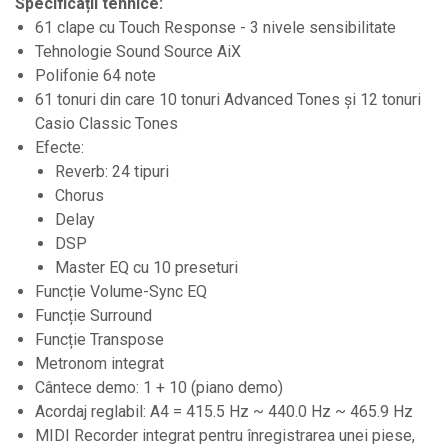
Specificații tehnice:
Par Led si Pinspot
61 clape cu Touch Response - 3 nivele sensibilitate
Proiectoare
Tehnologie Sound Source AiX
Polifonie 64 note
Scene şi Ring-uri de Dans
61 tonuri din care 10 tonuri Advanced Tones și 12 tonuri
Stative si schela lumini
Casio Classic Tones
Instrumente Muzicale
Efecte:
Reverb: 24 tipuri
Chitare si bass
Chorus
Claviaturi
Delay
Instrumente cu arcus
DSP
Instrumente de percutie
Master EQ cu 10 preseturi
Funcție Volume-Sync EQ
Instrumente de suflat
Funcție Surround
Instrumente si jucarii pentru copii
Funcție Transpose
Instrumente traditionale
Metronom integrat
Cântece demo: 1 + 10 (piano demo)
Tobe
Acordaj reglabil: A4 = 415.5 Hz ~ 440.0 Hz ~ 465.9 Hz
DJ
MIDI Recorder integrat pentru înregistrarea unei piese,