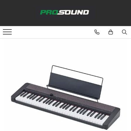
Magazin
Sonorizare / PA
Accesorii sonorizare, PA
Adaptoare phantom
Adresare publica 100V
Amplificatoare Audio
Boxe Audio
Ecrane de difuzie
Mixere audio
Monitorizare In-Ear
Pickup-uri, platane & accesorii
Playere si Recordere