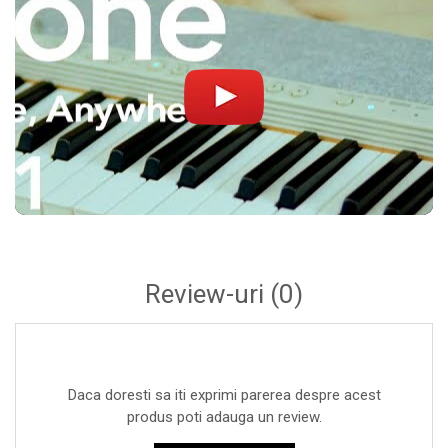
Casti Audio
Amplificatoare de casti
Cabluri Earpad si accesorii de casti
Casti broadcast si Casti cu Microfon
Casti DJ
Casti Hi-fi
Casti In ear pentru monitorizare
Casti Noise Cancelling
Casti Studio
Casti wireless / fara fir
Review-uri
(0)
Idei de cadouri
Daca doresti sa iti exprimi parerea despre acest
produs poti adauga un review.