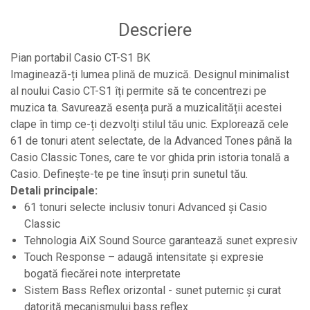
Controllere MIDI - USB DAW
Descriere
Controllere monitoare de studio
Convertoare AD/DA
Pian portabil Casio CT-S1 BK
Imaginează-ți lumea plină de muzică. Designul minimalist
Interfete audio
al noului Casio CT-S1 îți permite să te concentrezi pe
Interfete MIDI si Cabluri Midi-USB
muzica ta. Savurează esența pură a muzicalității acestei
Microfoane de studio
clape în timp ce-ți dezvolți stilul tău unic. Explorează cele
Monitoare de studio
61 de tonuri atent selectate, de la Advanced Tones până la
Casio Classic Tones, care te vor ghida prin istoria tonală a
Pop filtre
Casio. Definește-te pe tine însuți prin sunetul tău.
Preamplificatoare
Detali principale:
Protectii antifonice pentru urechi
61 tonuri selecte inclusiv tonuri Advanced și Casio
Classic
Rack studio
Tehnologia AiX Sound Source garantează sunet expresiv
Recordere de studio
Touch Response – adaugă intensitate și expresie
Recordere portabile
bogată fiecărei note interpretate
Sintetizatoare
Sistem Bass Reflex orizontal - sunet puternic și curat
datorită mecanismului bass reflex