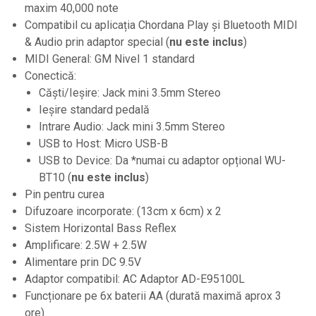
Accesorii DJ
maxim 40,000 note
Compatibil cu aplicația Chordana Play și Bluetooth MIDI
Accesorii Pick-up si Vinyl
& Audio prin adaptor special (
nu este inclus
)
Case-uri DJ
MIDI General: GM Nivel 1 standard
CD Playere DJ
Conectică:
Console DJ
Căști/Ieșire: Jack mini 3.5mm Stereo
Ieșire standard pedală
Controllere MIDI - USB DAW
Intrare Audio: Jack mini 3.5mm Stereo
Genti pentru DJ
USB to Host: Micro USB-B
Mixere DJ
USB to Device: Da *numai cu adaptor opțional WU-
BT10 (
nu este inclus
)
Platane DJ
Pin pentru curea
Samplere si controllere
Difuzoare incorporate: (13cm x 6cm) x 2
Stative si pupitre DJ
Sistem Horizontal Bass Reflex
Cabluri si conectori
Amplificare: 2.5W + 2.5W
Alimentare prin DC 9.5V
Cabluri adaptoare, cabluri Y
Adaptor compatibil: AC Adaptor AD-E95100L
Cabluri audio
Funcționare pe 6x baterii AA (durată maximă aprox 3
Cabluri de boxe
ore)