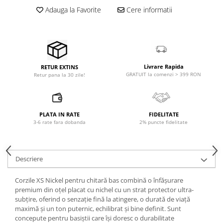
Accesorii de rack
Adauga la Favorite
Cere informatii
Accesorii echipamente de studio
Clape MIDI
Controllere MIDI - USB DAW
Controllere monitoare de studio
Livrare Rapida
RETUR EXTINS
Convertoare AD/DA
GRATUIT la comenzi > 399 RON
Retur pana la 30 zile!
Interfete audio
Interfete MIDI si Cabluri Midi-USB
Microfoane de studio
PLATA IN RATE
FIDELITATE
Monitoare de studio
3-6 rate fara dobanda
2% puncte fidelitate
Pop filtre
Preamplificatoare
Descriere
Protectii antifonice pentru urechi
Rack studio
Corzile XS Nickel pentru chitară bas combină o înfășurare
Recordere de studio
premium din oțel placat cu nichel cu un strat protector ultra-
Recordere portabile
subțire, oferind o senzație fină la atingere, o durată de viață
maximă și un ton puternic, echilibrat și bine definit. Sunt
Sintetizatoare
concepute pentru basiștii care își doresc o durabilitate