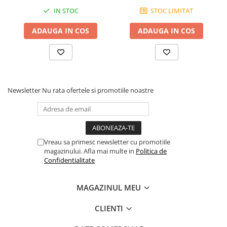
Scene şi Ring-uri de Dans
IN STOC
STOC LIMITAT
Stative si schela lumini
Instrumente Muzicale
ADAUGA IN COS
ADAUGA IN COS
Chitare si bass
Claviaturi
Instrumente cu arcus
Instrumente de percutie
Newsletter
Nu rata ofertele si promotiile noastre
Instrumente de suflat
Instrumente si jucarii pentru copii
Instrumente traditionale
Tobe
Vreau sa primesc newsletter cu promotiile
DJ
magazinului. Afla mai multe in
Politica de
Confidentialitate
Accesorii DJ
Accesorii Pick-up si Vinyl
MAGAZINUL MEU
Case-uri DJ
CD Playere DJ
CLIENTI
Console DJ