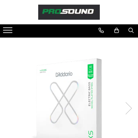
Magazin
Sonorizare / PA
Playere si Recordere
Procesoare si efecte
Shockmount
Stabilizatoare de tensiune UPS si
Power Conditioner
Unelte Audio
Microfoane
Accesorii de microfoane
Capsule de microfon
Case-uri de microfoane
Microfoane de broadcast
Microfoane de instrumente