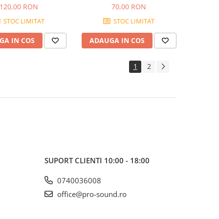
le Bass 45-105
GUITAR SLINKY 20-90
120,00 RON
70,00 RON
STOC LIMITAT
STOC LIMITAT
GA IN COS
ADAUGA IN COS
1
2
SUPORT CLIENTI
10:00 - 18:00
0740036008
office@pro-sound.ro