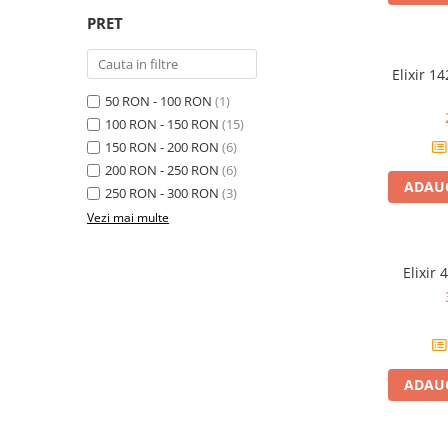
Microfoane de masurare si
calibrare
PRET
Microfoane de studio
Microfoane de Suprafata
Elixir 1
Microfoane de voce si live
50 RON - 100 RON
(1)
100 RON - 150 RON
(15)
Microfoane lavaliera si headset
150 RON - 200 RON
(6)
Microfoane podcast, USB, iOS /
200 RON - 250 RON
(6)
Android
ADAUG
250 RON - 300 RON
(3)
Microfoane pt Camere Video
Vezi mai multe
Microfoane pt instalatii si
conferinta
Microfoane Ribbon
Elixir 
Microfoane stereo
Microfoane Suspendabile
Microfoane wireless si sisteme
Stative de microfon
ADAUG
Studio si inregistrari
Accesorii de microfoane