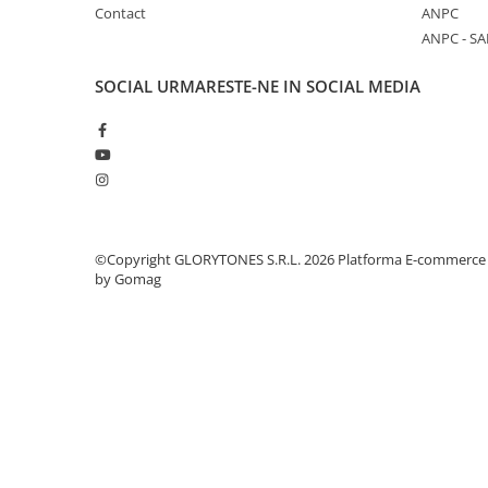
Scene şi Ring-uri de Dans
Contact
ANPC
Stative si schela lumini
ANPC - SA
Instrumente Muzicale
SOCIAL
URMARESTE-NE IN SOCIAL MEDIA
Chitare si bass
Claviaturi
Instrumente cu arcus
Instrumente de percutie
Instrumente de suflat
Instrumente si jucarii pentru copii
©Copyright GLORYTONES S.R.L. 2026
Platforma E-commerce
Instrumente traditionale
by Gomag
Tobe
DJ
Accesorii DJ
Accesorii Pick-up si Vinyl
Case-uri DJ
CD Playere DJ
Console DJ