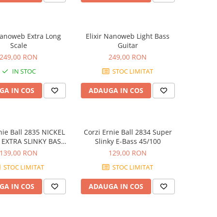
Nanoweb Extra Long
Elixir Nanoweb Light Bass
Scale
Guitar
249,00 RON
249,00 RON
IN STOC
STOC LIMITAT
GA IN COS
ADAUGA IN COS
nie Ball 2835 NICKEL
Corzi Ernie Ball 2834 Super
EXTRA SLINKY BASS
Slinky E-Bass 45/100
40-95
139,00 RON
129,00 RON
STOC LIMITAT
STOC LIMITAT
GA IN COS
ADAUGA IN COS