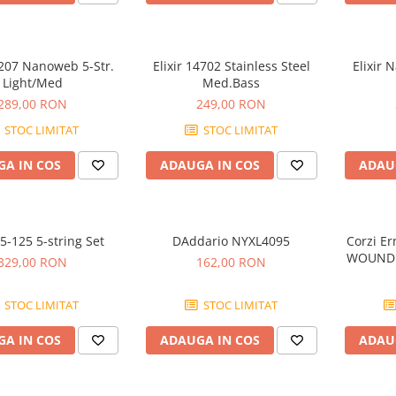
4207 Nanoweb 5-Str.
Elixir 14702 Stainless Steel
Elixir 
Light/Med
Med.Bass
289,00 RON
249,00 RON
STOC LIMITAT
STOC LIMITAT
A IN COS
ADAUGA IN COS
ADAU
45-125 5-string Set
DAddario NYXL4095
Corzi Er
WOUND 
329,00 RON
162,00 RON
STOC LIMITAT
STOC LIMITAT
A IN COS
ADAUGA IN COS
ADAU