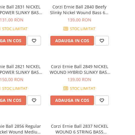
Corzi Ernie Ball 2840 Beefy
OWER SLINKY BASS
Slinky Nickel Wound Bass 65-
55-110
130
131,00 RON
139,00 RON
STOC LIMITAT
STOC LIMITAT
GA IN COS
ADAUGA IN COS
Corzi Ernie Ball 2849 NICKEL
OWER SLINKY BASS
WOUND HYBRID SLINKY BASS
STRING 50-135
SUPER LONG 45-105
150,00 RON
139,00 RON
STOC LIMITAT
STOC LIMITAT
GA IN COS
ADAUGA IN COS
Corzi Ernie Ball 2837 NICKEL
Nickel Wound Medium
WOUND 6 STRING BASS