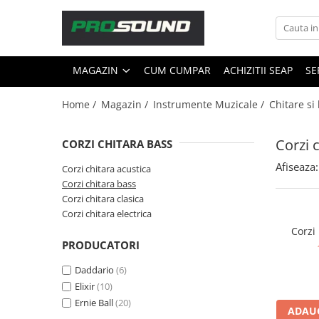
Magazin
MAGAZIN
CUM CUMPAR
ACHIZITII SEAP
SE
Sonorizare / PA
Playere si Recordere
Home /
Magazin /
Instrumente Muzicale /
Chitare si
Procesoare si efecte
Shockmount
Corzi 
CORZI CHITARA BASS
Stabilizatoare de tensiune UPS si
Afiseaza:
Power Conditioner
Corzi chitara acustica
Corzi chitara bass
Unelte Audio
Corzi chitara clasica
Microfoane
Corzi chitara electrica
Accesorii de microfoane
Corzi
PRODUCATORI
Capsule de microfon
Case-uri de microfoane
Daddario
(6)
Microfoane de broadcast
Elixir
(10)
Microfoane de instrumente
Ernie Ball
(20)
ADAUG