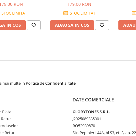
G SLINKY 45-130
LONG SCALE BASS 32-130
Sca
179,00 RON
179,00 RON
STOC LIMITAT
STOC LIMITAT
A IN COS
ADAUGA IN COS
ADAU
la mai multe in
Politica de Confidentialitate
DATE COMERCIALE
 Plata
GLORYTONES S.R.L.
e Retur
J2025089335001
Produselor
RO52939870
de Retur
Str. Pepinierii 44A, bl S3, et. 3, ap. 22