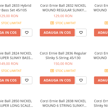
nie Ball 2833 Hybrid
Corzi Ernie Ball 2832 NICKEL
Corzi Ernie Ball 2831 NICKEL
y Bass Set 45/105
WOUND REGULAR SLINKY
WOUND P
BASS 50-105
129,00 RON
129,00 RON
STOC LIMITAT
STOC LIMITAT
A IN COS
ADAUGA IN COS
ADAU
nie Ball 2824 NICKEL
Corzi Ernie Ball 2836 Regular
Corzi Ernie Ball 2821 NICKEL
PER SLINKY BASS 5
Slinky 5-String 45/130
WOUND P
TRING 40-125
5 
149,00 RON
150,00 RON
STOC LIMITAT
STOC LIMITAT
A IN COS
ADAUGA IN COS
ADAU
nie Ball 2850 NICKEL
Corzi Ernie Ball 2838 NICKEL
Corzi Ernie Ball 2856 Regular
UPER LONG SCALE 5
WOUND 6 STRING SLINKY
Slinky 