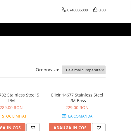
0740036008
0,00
Ordoneaza:
4782 Stainless Steel 5
Elixir 14677 Stainless Steel
L/M
L/M Bass
289,00 RON
229,00 RON
STOC LIMITAT
LA COMANDA
GA IN COS
ADAUGA IN COS