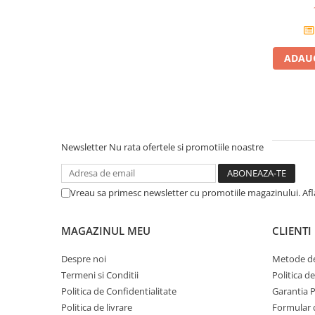
Standuri si stative de monitoare
STRIN
Subwoofere de studio
Tratament acustic
Lumini si efecte
ADAUG
Accesorii pentru lumini
Bare Led
Cabluri de Alimentare
Case-uri de lumini
Newsletter
Nu rata ofertele si promotiile noastre
Comenzi si controllere
Ecrane LED
Efecte de lumini
Vreau sa primesc newsletter cu promotiile magazinului. Af
Lasere
Masini de fum si ceata
MAGAZINUL MEU
CLIENTI
Mixere DMX
Despre noi
Metode de
Moving Head-uri
Termeni si Conditii
Politica d
Par Led si Pinspot
Politica de Confidentialitate
Garantia 
Proiectoare
Politica de livrare
Formular 