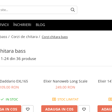
RVICII
ÎNCHIRIERI
BLOG
 bass /
Corzi de chitara /
Corzi chitara bass
chitara bass
1-
24
din
36
produse
 Daddario EXL165
Elixir Nanoweb Long Scale
Elixir 1
109,00 RON
249,00 RON
IN STOC
STOC LIMITAT
A IN COS
ADAUGA IN COS
ADAU