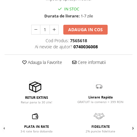
Accesorii de rack
IN STOC
Accesorii echipamente de studio
Durata de livrare:
1-7 zile
Clape MIDI
Controllere MIDI - USB DAW
ADAUGA IN COS
Controllere monitoare de studio
Cod Produs:
7565618
Convertoare AD/DA
Ai nevoie de ajutor?
0740036008
Interfete audio
Interfete MIDI si Cabluri Midi-USB
Adauga la Favorite
Cere informatii
Microfoane de studio
Monitoare de studio
Pop filtre
Preamplificatoare
Livrare Rapida
RETUR EXTINS
Protectii antifonice pentru urechi
GRATUIT la comenzi > 399 RON
Retur pana la 30 zile!
Rack studio
Recordere de studio
Recordere portabile
PLATA IN RATE
FIDELITATE
Sintetizatoare
3-6 rate fara dobanda
2% puncte fidelitate