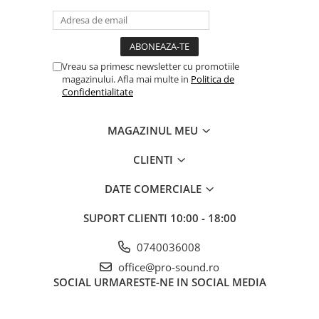
Controllere MIDI - USB DAW
Genti pentru DJ
Mixere DJ
Platane DJ
Vreau sa primesc newsletter cu promotiile
Samplere si controllere
magazinului. Afla mai multe in
Politica de
Confidentialitate
Stative si pupitre DJ
Cabluri si conectori
MAGAZINUL MEU
Cabluri adaptoare, cabluri Y
Cabluri audio
CLIENTI
Cabluri de boxe
DATE COMERCIALE
Cabluri de instrumente
Cabluri de microfon
SUPORT CLIENTI
10:00 - 18:00
Cabluri DMX
0740036008
Cabluri la metru
office@pro-sound.ro
Cabluri MIDI si audio digitale
SOCIAL
URMARESTE-NE IN SOCIAL MEDIA
Cabluri multicore
Conectori