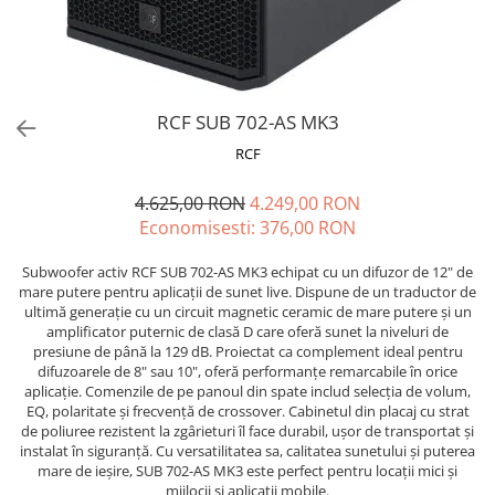
Microfoane de masurare si
calibrare
Microfoane de studio
Microfoane de Suprafata
Microfoane de voce si live
RCF SUB 702-AS MK3
Microfoane lavaliera si headset
RCF
Microfoane podcast, USB, iOS /
Android
4.625,00 RON
4.249,00 RON
Microfoane pt Camere Video
Economisesti:
376,00
RON
Microfoane pt instalatii si
conferinta
Subwoofer activ RCF SUB 702-AS MK3 echipat cu un difuzor de 12" de
mare putere pentru aplicații de sunet live. Dispune de un traductor de
Microfoane Ribbon
ultimă generație cu un circuit magnetic ceramic de mare putere și un
Microfoane stereo
amplificator puternic de clasă D care oferă sunet la niveluri de
presiune de până la 129 dB. Proiectat ca complement ideal pentru
Microfoane Suspendabile
difuzoarele de 8" sau 10", oferă performanțe remarcabile în orice
Microfoane wireless si sisteme
aplicație. Comenzile de pe panoul din spate includ selecția de volum,
EQ, polaritate și frecvență de crossover. Cabinetul din placaj cu strat
Stative de microfon
de poliuree rezistent la zgârieturi îl face durabil, ușor de transportat și
Studio si inregistrari
instalat în siguranță. Cu versatilitatea sa, calitatea sunetului și puterea
mare de ieșire, SUB 702-AS MK3 este perfect pentru locații mici și
Accesorii de microfoane
mijlocii și aplicații mobile.