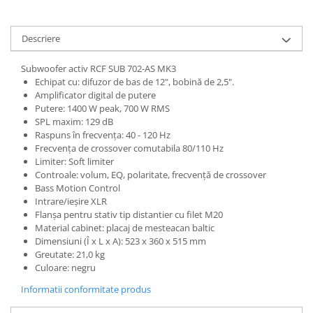
Standuri si stative de monitoare
Subwoofere de studio
Tratament acustic
Descriere
Lumini si efecte
Subwoofer activ RCF SUB 702-AS MK3
Accesorii pentru lumini
Echipat cu: difuzor de bas de 12", bobină de 2,5".
Amplificator digital de putere
Bare Led
Putere: 1400 W peak, 700 W RMS
Cabluri de Alimentare
SPL maxim: 129 dB
Case-uri de lumini
Raspuns în frecvența: 40 - 120 Hz
Frecvența de crossover comutabila 80/110 Hz
Comenzi si controllere
Limiter: Soft limiter
Ecrane LED
Controale: volum, EQ, polaritate, frecvență de crossover
Efecte de lumini
Bass Motion Control
Intrare/ieșire XLR
Lasere
Flanșa pentru stativ tip distantier cu filet M20
Masini de fum si ceata
Material cabinet: placaj de mesteacan baltic
Dimensiuni (Î x L x A): 523 x 360 x 515 mm
Mixere DMX
Greutate: 21,0 kg
Moving Head-uri
Culoare: negru
Par Led si Pinspot
Informatii conformitate produs
Proiectoare