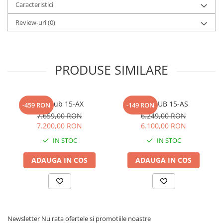
Scene şi Ring-uri de Dans
Caracteristici
Stative si schela lumini
Review-uri
(0)
Instrumente Muzicale
Chitare si bass
Claviaturi
PRODUSE SIMILARE
Instrumente cu arcus
Instrumente de percutie
Instrumente de suflat
RCF Sub 15-AX
RCF SUB 15-AS
-459 RON
-149 RON
Instrumente si jucarii pentru copii
7.659,00 RON
6.249,00 RON
Instrumente traditionale
7.200,00 RON
6.100,00 RON
Tobe
IN STOC
IN STOC
DJ
ADAUGA IN COS
ADAUGA IN COS
Accesorii DJ
Accesorii Pick-up si Vinyl
Case-uri DJ
CD Playere DJ
Console DJ
Newsletter
Nu rata ofertele si promotiile noastre