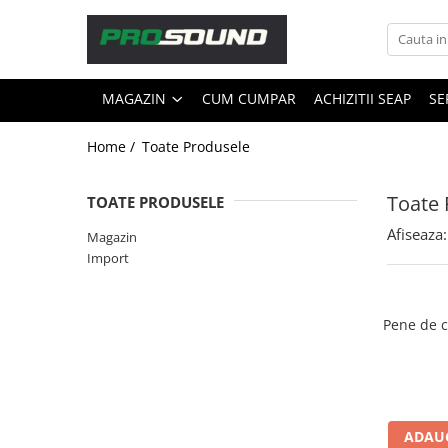
Magazin
MAGAZIN
CUM CUMPAR
ACHIZITII SEAP
SE
Sonorizare / PA
Accesorii sonorizare, PA
Home /
Toate Produsele
Adaptoare phantom
Adresare publica 100V
Toate 
TOATE PRODUSELE
Amplificatoare Audio
Afiseaza:
Magazin
Boxe Audio
Import
Ecrane de difuzie
Mixere audio
Monitorizare In-Ear
Pene de c
Pickup-uri, platane & accesorii
Playere si Recordere
Procesoare si efecte
Shockmount
ADAUG