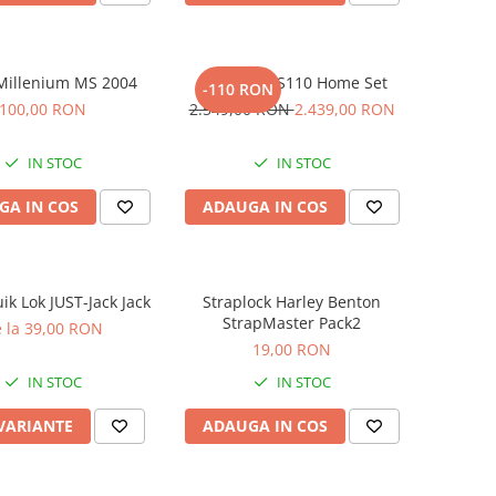
 Millenium MS 2004
Casio CDP-S110 Home Set
-110 RON
100,00 RON
2.549,00 RON
2.439,00 RON
IN STOC
IN STOC
GA IN COS
ADAUGA IN COS
ik Lok JUST-Jack Jack
Straplock Harley Benton
StrapMaster Pack2
 la 39,00 RON
19,00 RON
IN STOC
IN STOC
 VARIANTE
ADAUGA IN COS