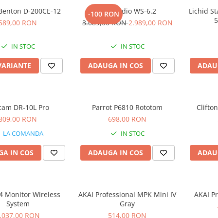
Benton D-200CE-12
Kali Audio WS-6.2
Lichid St
-100 RON
5
589,00 RON
3.089,00 RON
2.989,00 RON
IN STOC
IN STOC
VARIANTE
ADAUGA IN COS
ADAU
cam DR-10L Pro
Parrot P6810 Rototom
Clifto
809,00 RON
698,00 RON
LA COMANDA
IN STOC
A IN COS
ADAUGA IN COS
ADAU
4 Monitor Wireless
AKAI Professional MPK Mini IV
AKAI Pr
System
Gray
.037,00 RON
514,00 RON