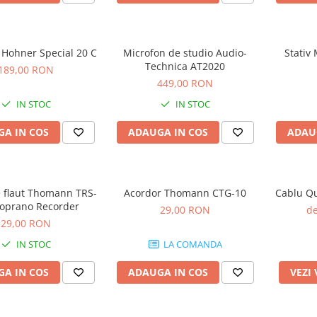
 Hohner Special 20 C
Microfon de studio Audio-
Stativ
Technica AT2020
189,00 RON
449,00 RON
IN STOC
IN STOC
A IN COS
ADAUGA IN COS
ADAU
e flaut Thomann TRS-
Acordor Thomann CTG-10
Cablu Qu
oprano Recorder
29,00 RON
de
29,00 RON
IN STOC
LA COMANDA
A IN COS
ADAUGA IN COS
VEZI