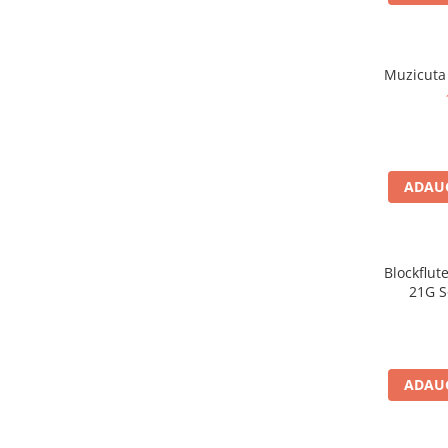
Stabilizatoare de tensiune UPS si
Power Conditioner
Unelte Audio
Muzicuta
Microfoane
Accesorii de microfoane
Capsule de microfon
Case-uri de microfoane
Microfoane de broadcast
ADAUG
Microfoane de instrumente
Microfoane de masurare si
calibrare
Blockflut
Microfoane de studio
21G S
Microfoane de Suprafata
Microfoane de voce si live
Microfoane lavaliera si headset
ADAUG
Microfoane podcast, USB, iOS /
Android
Microfoane pt Camere Video