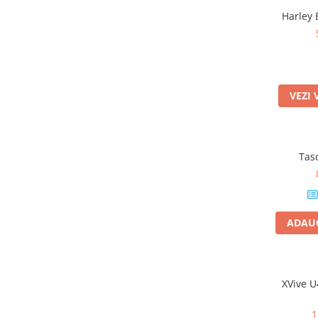
Microfoane pt instalatii si
Harley 
conferinta
Microfoane Ribbon
Microfoane stereo
Microfoane Suspendabile
Microfoane wireless si sisteme
VEZI 
Stative de microfon
Studio si inregistrari
Accesorii de microfoane
Tas
Accesorii de rack
Accesorii echipamente de studio
Clape MIDI
ADAUG
Controllere MIDI - USB DAW
Controllere monitoare de studio
Convertoare AD/DA
Interfete audio
XVive U
Interfete MIDI si Cabluri Midi-USB
1