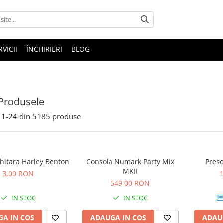
RVICII
ÎNCHIRIERI
BLOG
Produsele
1-
24
din
5185
produse
hitara Harley Benton
Consola Numark Party Mix
Preso
MKII
3,00 RON
549,00 RON
IN STOC
IN STOC
A IN COS
ADAUGA IN COS
ADAU