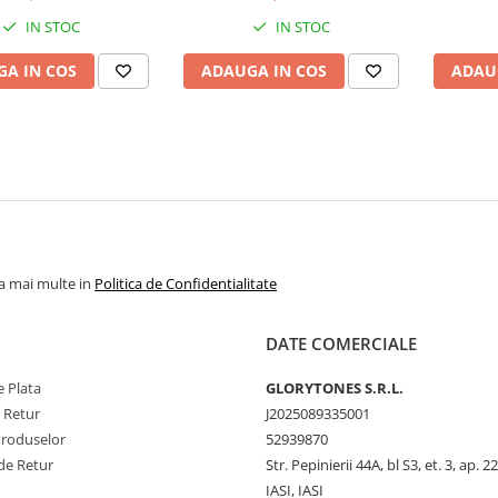
IN STOC
IN STOC
A IN COS
ADAUGA IN COS
ADAU
la mai multe in
Politica de Confidentialitate
DATE COMERCIALE
 Plata
GLORYTONES S.R.L.
e Retur
J2025089335001
Produselor
52939870
de Retur
Str. Pepinierii 44A, bl S3, et. 3, ap. 22
IASI, IASI