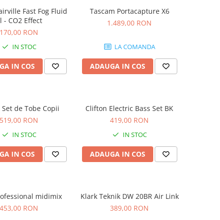
airville Fast Fog Fluid
Tascam Portacapture X6
l - CO2 Effect
1.489,00 RON
170,00 RON
IN STOC
LA COMANDA
GA IN COS
ADAUGA IN COS
n Set de Tobe Copii
Clifton Electric Bass Set BK
519,00 RON
419,00 RON
IN STOC
IN STOC
GA IN COS
ADAUGA IN COS
ofessional midimix
Klark Teknik DW 20BR Air Link
453,00 RON
389,00 RON