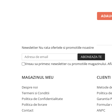
Microfoane de studio
Monitoare de studio
Pop filtre
ADAUG
Preamplificatoare
Protectii antifonice pentru urechi
Rack studio
Recordere de studio
Recordere portabile
Newsletter
Nu rata ofertele si promotiile noastre
Sintetizatoare
Standuri si stative de monitoare
Vreau sa primesc newsletter cu promotiile magazinului. Af
Subwoofere de studio
Tratament acustic
MAGAZINUL MEU
CLIENTI
Lumini si efecte
Accesorii pentru lumini
Despre noi
Metode de
Bare Led
Termeni si Conditii
Politica d
Politica de Confidentialitate
Garantia 
Cabluri de Alimentare
Politica de livrare
Formular 
Case-uri de lumini
Contact
ANPC