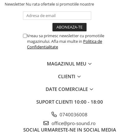
Instrumente si jucarii pentru copii
Newsletter
Nu rata ofertele si promotiile noastre
Instrumente traditionale
Tobe
DJ
Accesorii DJ
Vreau sa primesc newsletter cu promotiile
magazinului. Afla mai multe in
Politica de
Accesorii Pick-up si Vinyl
Confidentialitate
Case-uri DJ
CD Playere DJ
MAGAZINUL MEU
Console DJ
Controllere MIDI - USB DAW
CLIENTI
Genti pentru DJ
DATE COMERCIALE
Mixere DJ
Platane DJ
SUPORT CLIENTI
10:00 - 18:00
Samplere si controllere
0740036008
Stative si pupitre DJ
Cabluri si conectori
office@pro-sound.ro
SOCIAL
URMARESTE-NE IN SOCIAL MEDIA
Cabluri adaptoare, cabluri Y