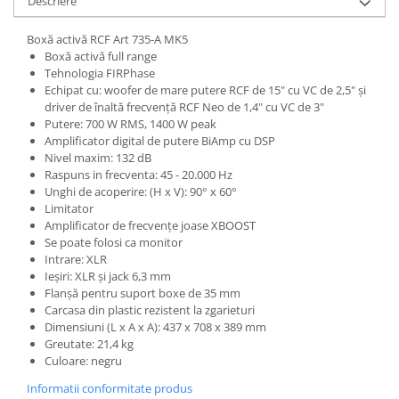
Descriere
Microfoane de studio
Monitoare de studio
Boxă activă RCF Art 735-A MK5
Pop filtre
Boxă activă full range
Preamplificatoare
Tehnologia FIRPhase
Echipat cu: woofer de mare putere RCF de 15" cu VC de 2,5" și
Protectii antifonice pentru urechi
driver de înaltă frecvență RCF Neo de 1,4" cu VC de 3"
Rack studio
Putere: 700 W RMS, 1400 W peak
Amplificator digital de putere BiAmp cu DSP
Recordere de studio
Nivel maxim: 132 dB
Recordere portabile
Raspuns in frecventa: 45 - 20.000 Hz
Sintetizatoare
Unghi de acoperire: (H x V): 90° x 60°
Limitator
Standuri si stative de monitoare
Amplificator de frecvențe joase XBOOST
Subwoofere de studio
Se poate folosi ca monitor
Tratament acustic
Intrare: XLR
Ieșiri: XLR și jack 6,3 mm
Lumini si efecte
Flanșă pentru suport boxe de 35 mm
Accesorii pentru lumini
Carcasa din plastic rezistent la zgarieturi
Dimensiuni (L x A x A): 437 x 708 x 389 mm
Bare Led
Greutate: 21,4 kg
Cabluri de Alimentare
Culoare: negru
Case-uri de lumini
Informatii conformitate produs