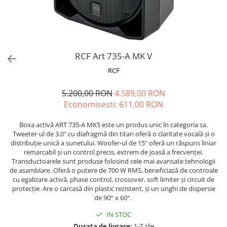
Stabilizatoare de tensiune UPS si
Power Conditioner
Unelte Audio
Microfoane
Accesorii de microfoane
RCF Art 735-A MK V
Capsule de microfon
RCF
Case-uri de microfoane
5.200,00 RON
4.589,00 RON
Microfoane de broadcast
Economisesti:
611,00
RON
Microfoane de instrumente
Microfoane de masurare si
Boxa activă ART 735-A MK5 este un produs unic în categoria sa.
calibrare
Tweeter-ul de 3.0" cu diafragmă din titan oferă o claritate vocală și o
Microfoane de studio
distribuție unică a sunetului. Woofer-ul de 15" oferă un răspuns liniar
remarcabil și un control precis, extrem de joasă a frecvenței.
Microfoane de Suprafata
Transductoarele sunt produse folosind cele mai avansate tehnologii
Microfoane de voce si live
de asamblare. Oferă o putere de 700 W RMS, beneficiază de controale
cu egalizare activă, phase control, crossover, soft limiter și circuit de
Microfoane lavaliera si headset
protecție. Are o carcasă din plastic rezistent, și un unghi de dispersie
Microfoane podcast, USB, iOS /
de 90° x 60°.
Android
IN STOC
Microfoane pt Camere Video
Durata de livrare:
1-7 zile