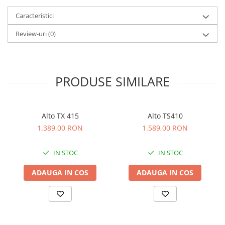
Comenzi si controllere
Ecrane LED
Caracteristici
Efecte de lumini
Review-uri
(0)
Lasere
Masini de fum si ceata
Mixere DMX
PRODUSE SIMILARE
Moving Head-uri
Par Led si Pinspot
Proiectoare
Alto TX 415
Alto TS410
Scene şi Ring-uri de Dans
1.389,00 RON
1.589,00 RON
Stative si schela lumini
Instrumente Muzicale
IN STOC
IN STOC
Chitare si bass
ADAUGA IN COS
ADAUGA IN COS
Claviaturi
Instrumente cu arcus
Instrumente de percutie
Instrumente de suflat