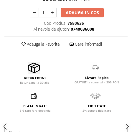
Microfoane pt instalatii si
conferinta
ADAUGA IN COS
Microfoane Ribbon
Cod Produs:
7580635
Microfoane stereo
Ai nevoie de ajutor?
0740036008
Microfoane Suspendabile
Microfoane wireless si sisteme
Adauga la Favorite
Cere informatii
Stative de microfon
Studio si inregistrari
Accesorii de microfoane
Accesorii de rack
Livrare Rapida
RETUR EXTINS
Accesorii echipamente de studio
GRATUIT la comenzi > 399 RON
Retur pana la 30 zile!
Clape MIDI
Controllere MIDI - USB DAW
Controllere monitoare de studio
PLATA IN RATE
FIDELITATE
Convertoare AD/DA
3-6 rate fara dobanda
2% puncte fidelitate
Interfete audio
Interfete MIDI si Cabluri Midi-USB