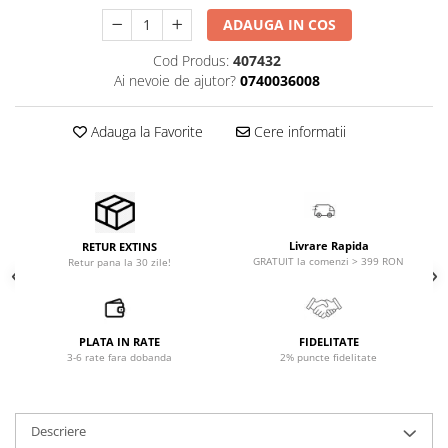
Microfoane pt instalatii si
ADAUGA IN COS
conferinta
Microfoane Ribbon
Cod Produs:
407432
Ai nevoie de ajutor?
0740036008
Microfoane stereo
Microfoane Suspendabile
Adauga la Favorite
Cere informatii
Microfoane wireless si sisteme
Stative de microfon
Studio si inregistrari
Accesorii de microfoane
Accesorii de rack
Livrare Rapida
RETUR EXTINS
GRATUIT la comenzi > 399 RON
Retur pana la 30 zile!
Accesorii echipamente de studio
Clape MIDI
Controllere MIDI - USB DAW
PLATA IN RATE
FIDELITATE
Controllere monitoare de studio
3-6 rate fara dobanda
2% puncte fidelitate
Convertoare AD/DA
Interfete audio
Interfete MIDI si Cabluri Midi-USB
Descriere