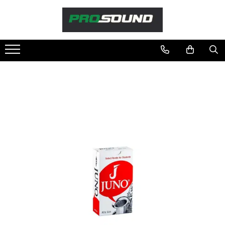
Magazin
Sonorizare / PA
Accesorii sonorizare, PA
Adaptoare phantom
Adresare publica 100V
Amplificatoare Audio
Boxe Audio
Ecrane de difuzie
Mixere audio
Monitorizare In-Ear
Pickup-uri, platane & accesorii
Playere si Recordere
Procesoare si efecte
Shockmount