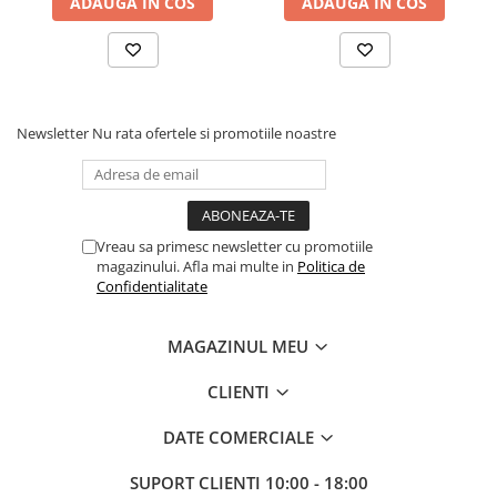
Comenzi si controllere
ADAUGA IN COS
ADAUGA IN COS
Ecrane LED
Efecte de lumini
Lasere
Masini de fum si ceata
Newsletter
Nu rata ofertele si promotiile noastre
Mixere DMX
Moving Head-uri
Par Led si Pinspot
Proiectoare
Vreau sa primesc newsletter cu promotiile
Scene şi Ring-uri de Dans
magazinului. Afla mai multe in
Politica de
Confidentialitate
Stative si schela lumini
Instrumente Muzicale
MAGAZINUL MEU
Chitare si bass
Claviaturi
CLIENTI
Instrumente cu arcus
DATE COMERCIALE
Instrumente de percutie
Instrumente de suflat
SUPORT CLIENTI
10:00 - 18:00