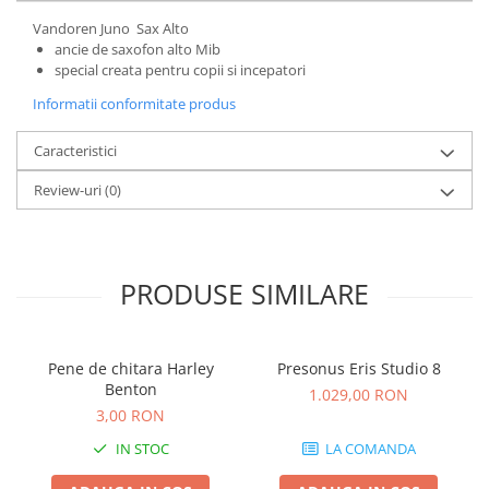
Microfoane de studio
Vandoren Juno Sax Alto
Monitoare de studio
ancie de saxofon alto Mib
Pop filtre
special creata pentru copii si incepatori
Preamplificatoare
Informatii conformitate produs
Protectii antifonice pentru urechi
Rack studio
Caracteristici
Recordere de studio
Review-uri
(0)
Recordere portabile
Sintetizatoare
Standuri si stative de monitoare
PRODUSE SIMILARE
Subwoofere de studio
Tratament acustic
Lumini si efecte
Pene de chitara Harley
Presonus Eris Studio 8
Accesorii pentru lumini
Benton
1.029,00 RON
Bare Led
3,00 RON
Cabluri de Alimentare
IN STOC
LA COMANDA
Case-uri de lumini