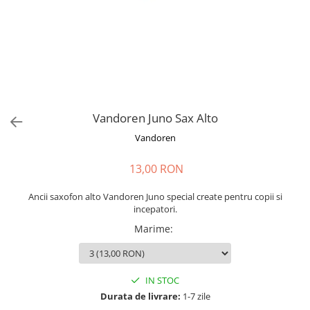
Stabilizatoare de tensiune UPS si
Power Conditioner
Unelte Audio
Microfoane
Accesorii de microfoane
Capsule de microfon
Case-uri de microfoane
Vandoren Juno Sax Alto
Microfoane de broadcast
Vandoren
Microfoane de instrumente
Microfoane de masurare si
13,00 RON
calibrare
Microfoane de studio
Ancii saxofon alto Vandoren Juno special create pentru copii si
incepatori.
Microfoane de Suprafata
Marime
:
Microfoane de voce si live
Microfoane lavaliera si headset
Microfoane podcast, USB, iOS /
IN STOC
Android
Durata de livrare:
1-7 zile
Microfoane pt Camere Video