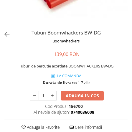
Genti pentru DJ
Mixere DJ
Platane DJ
Cabluri si conectori
Tuburi Boomwhackers BW-DG
Cabluri adaptoare, cabluri Y
Cabluri audio
Boomwhackers
Cabluri de boxe
139,00 RON
Cabluri de instrumente
Cabluri de microfon
Tuburi de percutie acordate BOOMWHACKERS BW-DG
Cabluri DMX
LA COMANDA
Cabluri la metru
Durata de livrare:
1-7 zile
Cabluri MIDI si audio digitale
Cabluri multicore
ADAUGA IN COS
Conectori
Cod Produs:
156700
Standuri stative si pupitre
Ai nevoie de ajutor?
0740036008
Accesorii stative
Stative de mixer
Adauga la Favorite
Cere informatii