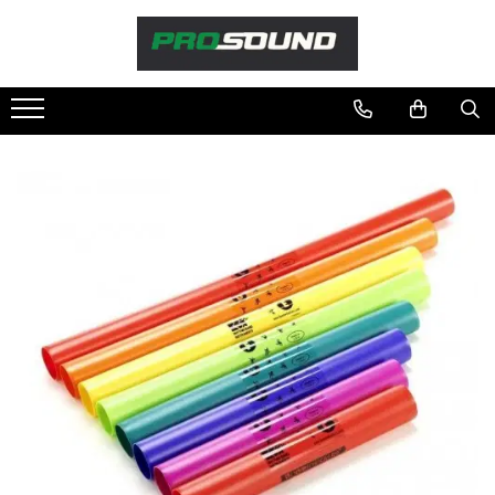
Magazin
Sonorizare / PA
Microfoane
Studio si inregistrari
Interfete MIDI si Cabluri Midi-USB
Monitoare de studio
Lumini si efecte
Par Led si Pinspot
Proiectoare
Instrumente Muzicale
Instrumente de percutie
DJ
Accesorii Pick-up si Vinyl