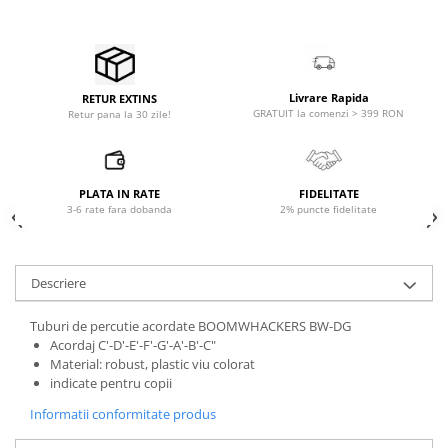
Stative de partituri
Case-uri, rack, huse si genti
Case-uri universale
Pachete si bundle
Livrare Rapida
RETUR EXTINS
GRATUIT la comenzi > 399 RON
Retur pana la 30 zile!
Casti Audio
Amplificatoare de casti
Cabluri Earpad si accesorii de casti
PLATA IN RATE
FIDELITATE
Casti broadcast si Casti cu Microfon
3-6 rate fara dobanda
2% puncte fidelitate
Casti DJ
Casti Hi-fi
Casti In ear pentru monitorizare
Descriere
Casti Noise Cancelling
Tuburi de percutie acordate BOOMWHACKERS BW-DG
Casti Studio
Acordaj C'-D'-E'-F'-G'-A'-B'-C"
Casti wireless / fara fir
Material: robust, plastic viu colorat
indicate pentru copii
Idei de cadouri
Informatii conformitate produs