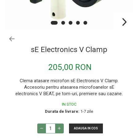
Procesoare si efecte
Shockmount
Stabilizatoare de tensiune UPS si
Power Conditioner
Unelte Audio
Microfoane
sE Electronics V Clamp
Accesorii de microfoane
Capsule de microfon
205,00 RON
Case-uri de microfoane
Clema atasare microfon sE Electronics V Clamp.
Microfoane de broadcast
Accesoriu pentru atasarea microfoanelor sE
Microfoane de instrumente
electronics V BEAT, pe tom-uri, premiere sau cazane.
Microfoane de masurare si calibrare
IN STOC
Durata de livrare:
1-7 zile
Microfoane de studio
Microfoane de Suprafata
ADAUGA IN COS
Microfoane de voce si live