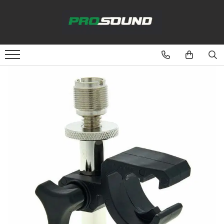
Magazin
Sonorizare / PA
Accesorii sonorizare, PA
Adaptoare phantom
Adresare publica 100V
Amplificatoare Audio
Boxe Audio
Ecrane de difuzie
Mixere audio
Monitorizare In-Ear
Pickup-uri, platane & accesorii
Playere si Recordere