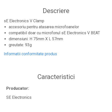
Controllere MIDI - USB DAW
Descriere
Controllere monitoare de studio
Convertoare AD/DA
sE Electronics V Clamp
accesoriu pentru atasarea microfoanelor
Interfete audio
compatibil doar cu microfonul sE Electronics V BEAT
Interfete MIDI si Cabluri Midi-USB
dimensiuni: H 75mm X L 57mm
Microfoane de studio
greutate: 93g
Monitoare de studio
Informatii conformitate produs
Pop filtre
Preamplificatoare
Protectii antifonice pentru urechi
Caracteristici
Rack studio
Producator:
Recordere de studio
Recordere portabile
SE Electronics
Sintetizatoare