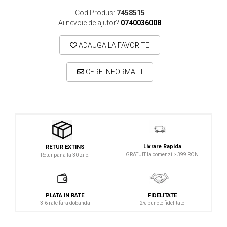
Microfoane lavaliera si headset
Cod Produs:
7458515
Microfoane podcast, USB, iOS /
Ai nevoie de ajutor?
0740036008
Android
ADAUGA LA FAVORITE
Microfoane pt Camere Video
Microfoane pt instalatii si conferinta
CERE INFORMATII
Microfoane Ribbon
Microfoane stereo
Microfoane Suspendabile
Microfoane wireless si sisteme
Stative de microfon
Livrare Rapida
RETUR EXTINS
Studio si inregistrari
GRATUIT la comenzi > 399 RON
Retur pana la 30 zile!
Accesorii de microfoane
Accesorii de rack
PLATA IN RATE
FIDELITATE
Accesorii echipamente de studio
3-6 rate fara dobanda
2% puncte fidelitate
Clape MIDI