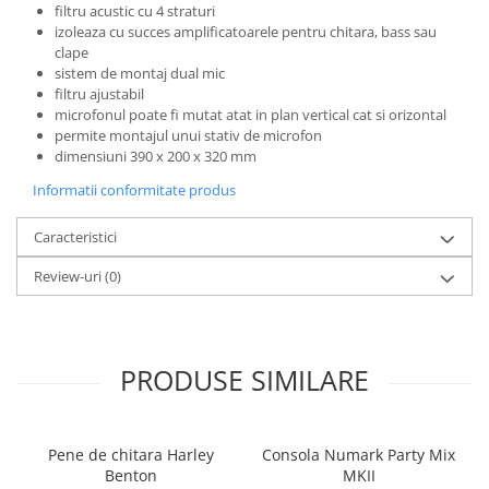
Microfoane de studio
filtru acustic cu 4 straturi
Monitoare de studio
izoleaza cu succes amplificatoarele pentru chitara, bass sau
clape
Pop filtre
sistem de montaj dual mic
Preamplificatoare
filtru ajustabil
microfonul poate fi mutat atat in plan vertical cat si orizontal
Protectii antifonice pentru urechi
permite montajul unui stativ de microfon
Rack studio
dimensiuni 390 x 200 x 320 mm
Recordere de studio
Informatii conformitate produs
Recordere portabile
Sintetizatoare
Caracteristici
Standuri si stative de monitoare
Review-uri
(0)
Subwoofere de studio
Tratament acustic
Lumini si efecte
PRODUSE SIMILARE
Accesorii pentru lumini
Bare Led
Cabluri de Alimentare
Pene de chitara Harley
Consola Numark Party Mix
Case-uri de lumini
Benton
MKII