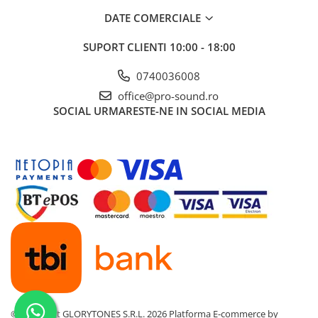
Instrumente si jucarii pentru copii
DATE COMERCIALE
Instrumente traditionale
Tobe
SUPORT CLIENTI
10:00 - 18:00
DJ
0740036008
Accesorii DJ
office@pro-sound.ro
Accesorii Pick-up si Vinyl
SOCIAL
URMARESTE-NE IN SOCIAL MEDIA
Case-uri DJ
CD Playere DJ
Console DJ
Controllere MIDI - USB DAW
Genti pentru DJ
Mixere DJ
Platane DJ
Samplere si controllere
Stative si pupitre DJ
Cabluri si conectori
Cabluri adaptoare, cabluri Y
©Copyright GLORYTONES S.R.L. 2026
Platforma E-commerce by