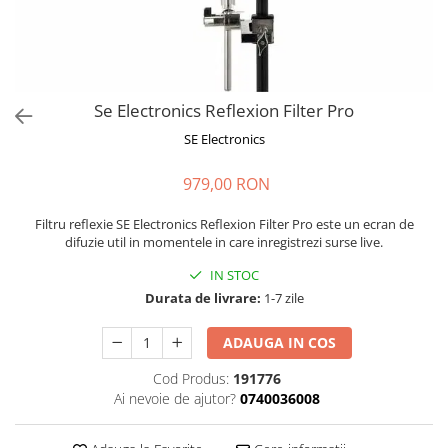
Stabilizatoare de tensiune UPS si
Power Conditioner
Unelte Audio
Microfoane
Accesorii de microfoane
Se Electronics Reflexion Filter Pro
Capsule de microfon
SE Electronics
Case-uri de microfoane
979,00 RON
Microfoane de broadcast
Microfoane de instrumente
Filtru reflexie SE Electronics Reflexion Filter Pro este un ecran de
Microfoane de masurare si
difuzie util in momentele in care inregistrezi surse live.
calibrare
IN STOC
Microfoane de studio
Durata de livrare:
1-7 zile
Microfoane de Suprafata
Microfoane de voce si live
ADAUGA IN COS
Microfoane lavaliera si headset
Cod Produs:
191776
Microfoane podcast, USB, iOS /
Ai nevoie de ajutor?
0740036008
Android
Microfoane pt Camere Video