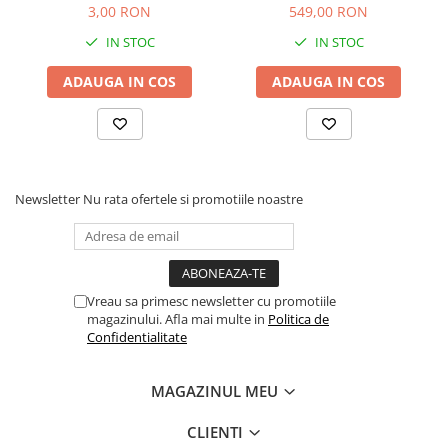
Comenzi si controllere
3,00 RON
549,00 RON
Ecrane LED
IN STOC
IN STOC
Efecte de lumini
Lasere
ADAUGA IN COS
ADAUGA IN COS
Masini de fum si ceata
Mixere DMX
Moving Head-uri
Par Led si Pinspot
Newsletter
Nu rata ofertele si promotiile noastre
Proiectoare
Scene şi Ring-uri de Dans
Stative si schela lumini
Instrumente Muzicale
Vreau sa primesc newsletter cu promotiile
Chitare si bass
magazinului. Afla mai multe in
Politica de
Confidentialitate
Claviaturi
Instrumente cu arcus
MAGAZINUL MEU
Instrumente de percutie
Instrumente de suflat
CLIENTI