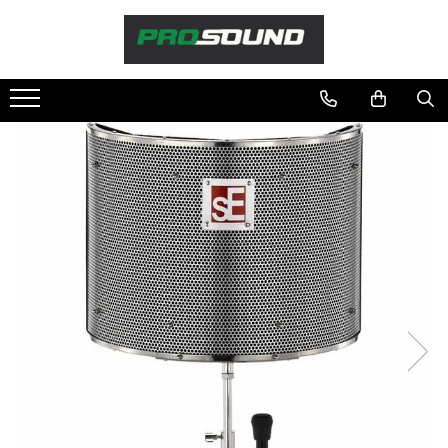
Magazin
Sonorizare / PA
Accesorii sonorizare, PA
Adaptoare phantom
Adresare publica 100V
Amplificatoare Audio
Boxe Audio
Ecrane de difuzie
Mixere audio
Monitorizare In-Ear
Pickup-uri, platane & accesorii
Playere si Recordere
Procesoare si efecte
Shockmount