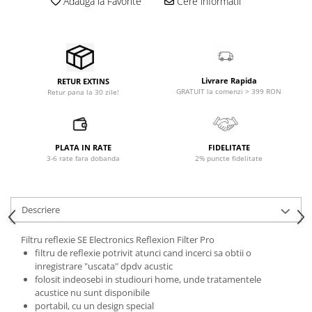
Adauga la Favorite
Cere informatii
Microfoane pt instalatii si
conferinta
Microfoane Ribbon
Microfoane stereo
Microfoane Suspendabile
Livrare Rapida
RETUR EXTINS
Microfoane wireless si sisteme
GRATUIT la comenzi > 399 RON
Retur pana la 30 zile!
Stative de microfon
Studio si inregistrari
PLATA IN RATE
FIDELITATE
Accesorii de microfoane
3-6 rate fara dobanda
2% puncte fidelitate
Accesorii de rack
Accesorii echipamente de studio
Clape MIDI
Descriere
Controllere MIDI - USB DAW
Filtru reflexie SE Electronics Reflexion Filter Pro
Controllere monitoare de studio
filtru de reflexie potrivit atunci cand incerci sa obtii o
Convertoare AD/DA
inregistrare "uscata" dpdv acustic
Interfete audio
folosit indeosebi in studiouri home, unde tratamentele
acustice nu sunt disponibile
Interfete MIDI si Cabluri Midi-USB
portabil, cu un design special