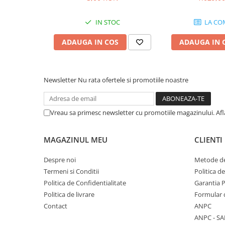
Microfoane de studio
Monitoare de studio
IN STOC
LA CO
Pop filtre
Preamplificatoare
ADAUGA IN COS
ADAUGA IN 
Protectii antifonice pentru urechi
Rack studio
Recordere de studio
Newsletter
Nu rata ofertele si promotiile noastre
Recordere portabile
Sintetizatoare
Vreau sa primesc newsletter cu promotiile magazinului. Af
Standuri si stative de monitoare
Subwoofere de studio
MAGAZINUL MEU
CLIENTI
Tratament acustic
Lumini si efecte
Despre noi
Metode de
Termeni si Conditii
Politica d
Accesorii pentru lumini
Politica de Confidentialitate
Garantia 
Bare Led
Politica de livrare
Formular 
Cabluri de Alimentare
Contact
ANPC
Case-uri de lumini
ANPC - SA