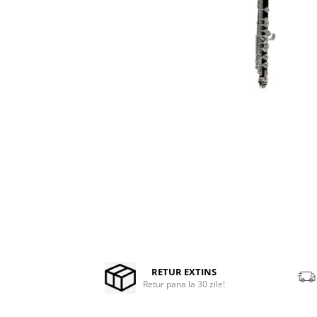
Stabilizatoare de tensiune UPS si
Power Conditioner
Unelte Audio
Microfoane
Accesorii de microfoane
Capsule de microfon
Case-uri de microfoane
Microfoane de broadcast
Microfoane de instrumente
Microfoane de masurare si
calibrare
Microfoane de studio
Microfoane de Suprafata
Microfoane de voce si live
Distribuie
Microfoane lavaliera si headset
pe
Facebook
RETUR EXTINS
Microfoane podcast, USB, iOS /
Retur pana la 30 zile!
Android
Microfoane pt Camere Video