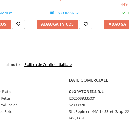
449
MANDA
LA COMANDA
COS
ADAUGA IN COS
ADAUGA I
la mai multe in
Politica de Confidentialitate
DATE COMERCIALE
 Plata
GLORYTONES S.R.L.
e Retur
J2025089335001
Produselor
52939870
de Retur
Str. Pepinierii 44A, bl S3, et. 3, ap. 22
IASI, IASI
L