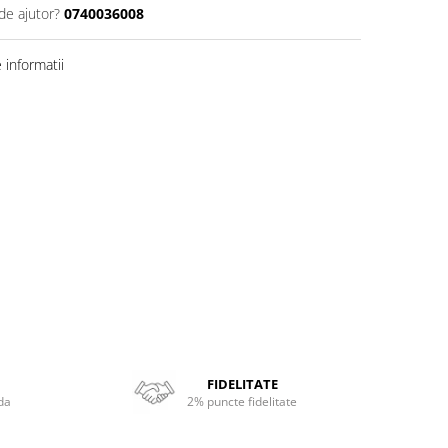
de ajutor?
0740036008
informatii
FIDELITATE
da
2% puncte fidelitate