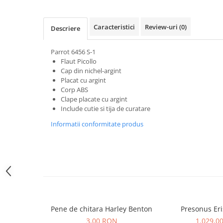
Microfoane pt instalatii si
conferinta
Caracteristici
Review-uri
(0)
Microfoane Ribbon
Descriere
Microfoane stereo
Parrot 6456 S-1
Microfoane Suspendabile
Flaut Picollo
Microfoane wireless si sisteme
Cap din nichel-argint
Stative de microfon
Placat cu argint
Corp ABS
Studio si inregistrari
Clape placate cu argint
Accesorii de microfoane
Include cutie si tija de curatare
Accesorii de rack
Informatii conformitate produs
Accesorii echipamente de studio
Clape MIDI
Controllere MIDI - USB DAW
Controllere monitoare de studio
Convertoare AD/DA
Interfete audio
Pene de chitara Harley Benton
Presonus Eri
Interfete MIDI si Cabluri Midi-USB
3,00 RON
1.029,0