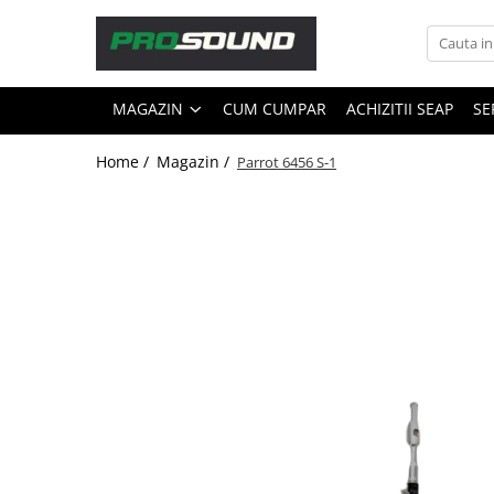
Magazin
MAGAZIN
CUM CUMPAR
ACHIZITII SEAP
SE
Sonorizare / PA
Accesorii sonorizare, PA
Home /
Magazin /
Parrot 6456 S-1
Adaptoare phantom
Adresare publica 100V
Amplificatoare Audio
Boxe Audio
Ecrane de difuzie
Mixere audio
Monitorizare In-Ear
Pickup-uri, platane & accesorii
Playere si Recordere
Procesoare si efecte
Shockmount