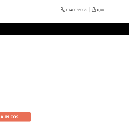
0740036008
0,00
A IN COS