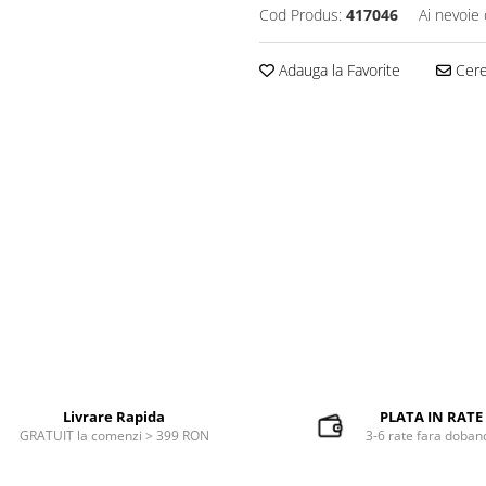
Cod Produs:
417046
Ai nevoie 
Adauga la Favorite
Cere 
Livrare Rapida
PLATA IN RATE
GRATUIT la comenzi > 399 RON
3-6 rate fara doban