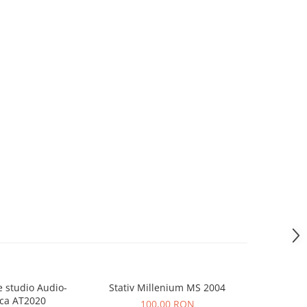
 studio Audio-
Stativ Millenium MS 2004
Consola Nu
ca AT2020
100,00 RON
5