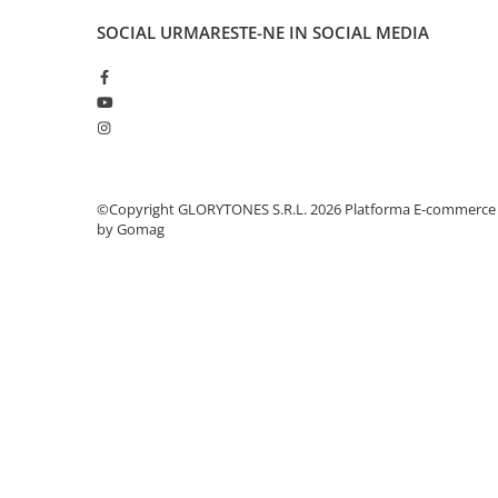
Comenzi si controllere
Ecrane LED
SOCIAL
URMARESTE-NE IN SOCIAL MEDIA
Efecte de lumini
Lasere
Masini de fum si ceata
Mixere DMX
Moving Head-uri
Par Led si Pinspot
©Copyright GLORYTONES S.R.L. 2026
Platforma E-commerce
by Gomag
Proiectoare
Scene şi Ring-uri de Dans
Stative si schela lumini
Instrumente Muzicale
Chitare si bass
Claviaturi
Instrumente cu arcus
Instrumente de percutie
Instrumente de suflat