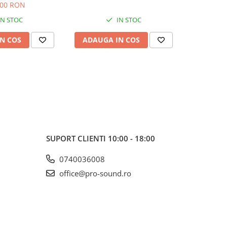
,00 RON
IN STOC
IN STOC
N COS
ADAUGA IN COS
ADAUG
SUPORT CLIENTI
10:00 - 18:00
0740036008
office@pro-sound.ro