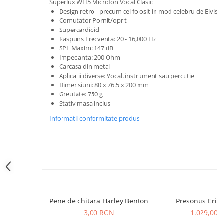
Superlux WH5 Microfon Vocal Clasic
Microfoane pt instalatii si
Design retro - precum cel folosit in mod celebru de Elvi
conferinta
Comutator Pornit/oprit
Microfoane Ribbon
Supercardioid
Raspuns Frecventa: 20 - 16,000 Hz
Microfoane stereo
SPL Maxim: 147 dB
Microfoane Suspendabile
Impedanta: 200 Ohm
Microfoane wireless si sisteme
Carcasa din metal
Aplicatii diverse: Vocal, instrument sau percutie
Stative de microfon
Dimensiuni: 80 x 76.5 x 200 mm
Studio si inregistrari
Greutate: 750 g
Stativ masa inclus
Accesorii de microfoane
Accesorii de rack
Informatii conformitate produs
Accesorii echipamente de studio
Clape MIDI
Controllere MIDI - USB DAW
Controllere monitoare de studio
Convertoare AD/DA
Interfete audio
Pene de chitara Harley Benton
Presonus Eri
Interfete MIDI si Cabluri Midi-USB
3,00 RON
1.029,0