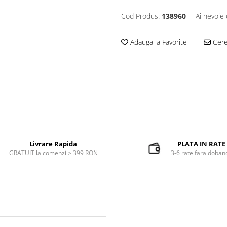
Cod Produs:
138960
Ai nevoie 
Adauga la Favorite
Cere 
Livrare Rapida
PLATA IN RATE
GRATUIT la comenzi > 399 RON
3-6 rate fara doban