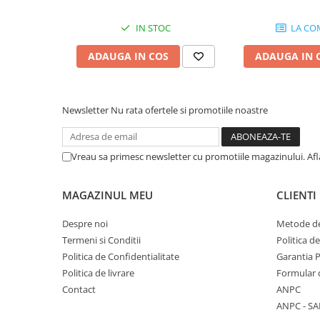
Microfoane de studio
Monitoare de studio
IN STOC
LA CO
Pop filtre
ADAUGA IN COS
ADAUGA IN 
Preamplificatoare
Protectii antifonice pentru urechi
Rack studio
Newsletter
Nu rata ofertele si promotiile noastre
Recordere de studio
Recordere portabile
Sintetizatoare
Vreau sa primesc newsletter cu promotiile magazinului. Af
Standuri si stative de monitoare
Subwoofere de studio
MAGAZINUL MEU
CLIENTI
Tratament acustic
Despre noi
Metode de
Lumini si efecte
Termeni si Conditii
Politica d
Accesorii pentru lumini
Politica de Confidentialitate
Garantia 
Bare Led
Politica de livrare
Formular 
Cabluri de Alimentare
Contact
ANPC
Case-uri de lumini
ANPC - SA