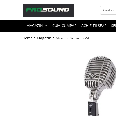
Magazin
MAGAZIN
CUM CUMPAR
ACHIZITII SEAP
SE
Sonorizare / PA
Accesorii sonorizare, PA
Home /
Magazin /
Microfon Superlux WH5
Adaptoare phantom
Adresare publica 100V
Amplificatoare Audio
Boxe Audio
Ecrane de difuzie
Mixere audio
Monitorizare In-Ear
Pickup-uri, platane & accesorii
Playere si Recordere
Procesoare si efecte
Shockmount