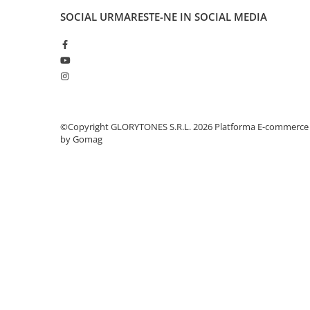
Comenzi si controllere
SOCIAL
URMARESTE-NE IN SOCIAL MEDIA
Ecrane LED
Efecte de lumini
Lasere
Masini de fum si ceata
Mixere DMX
Moving Head-uri
©Copyright GLORYTONES S.R.L. 2026
Platforma E-commerce
Par Led si Pinspot
by Gomag
Proiectoare
Scene şi Ring-uri de Dans
Stative si schela lumini
Instrumente Muzicale
Chitare si bass
Claviaturi
Instrumente cu arcus
Instrumente de percutie
Instrumente de suflat