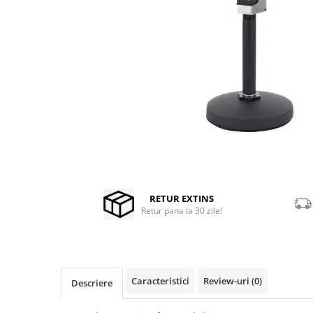
Stabilizatoare de tensiune UPS si
Power Conditioner
Unelte Audio
Microfoane
Accesorii de microfoane
Capsule de microfon
Case-uri de microfoane
Microfoane de broadcast
Microfoane de instrumente
Microfoane de masurare si
Distribuie
calibrare
pe
Facebook
Microfoane de studio
RETUR EXTINS
Retur pana la 30 zile!
Microfoane de Suprafata
Microfoane de voce si live
Microfoane lavaliera si headset
Microfoane podcast, USB, iOS /
Caracteristici
Review-uri
(0)
Descriere
Android
Microfoane pt Camere Video