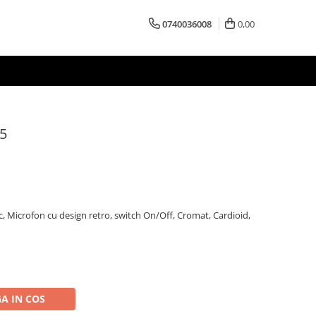
0740036008
0,00
5
, Microfon cu design retro, switch On/Off, Cromat, Cardioid,
A IN COS