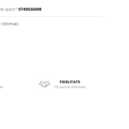
de ajutor?
0740036008
informatii
FIDELITATE
da
2% puncte fidelitate