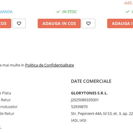
449
MANDA
IN STOC
COS
ADAUGA IN COS
ADAUGA I
la mai multe in
Politica de Confidentialitate
DATE COMERCIALE
 Plata
GLORYTONES S.R.L.
e Retur
J2025089335001
Produselor
52939870
de Retur
Str. Pepinierii 44A, bl S3, et. 3, ap. 22
IASI, IASI
L