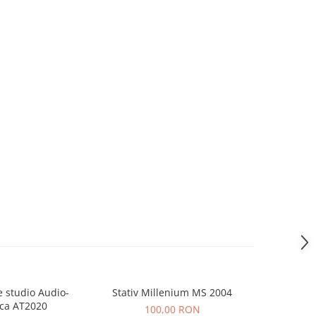
 studio Audio-
Stativ Millenium MS 2004
Consola Nu
ca AT2020
100,00 RON
5