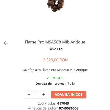
Stabilizatoare de tensiune UPS si
Power Conditioner
Unelte Audio
Microfoane
Accesorii de microfoane
Capsule de microfon
Case-uri de microfoane
Flame Pro MSA508 MIb Antique
Microfoane de broadcast
Flame Pro
Microfoane de instrumente
Microfoane de masurare si
3.529,00 RON
calibrare
Microfoane de studio
Saxofon alto Flame Pro MSA508 MIb Antique
Microfoane de Suprafata
IN STOC
Microfoane de voce si live
Durata de livrare:
1-7 zile
Microfoane lavaliera si headset
ADAUGA IN COS
Microfoane podcast, USB, iOS /
Android
Cod Produs:
417049
Microfoane pt Camere Video
Ai nevoie de ajutor?
0740036008