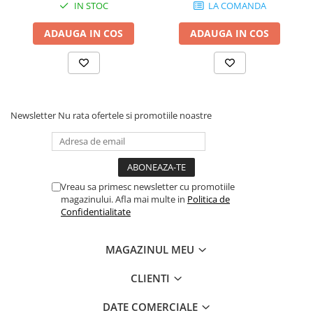
Comenzi si controllere
IN STOC
LA COMANDA
Ecrane LED
ADAUGA IN COS
ADAUGA IN COS
Efecte de lumini
Lasere
Masini de fum si ceata
Mixere DMX
Moving Head-uri
Newsletter
Nu rata ofertele si promotiile noastre
Par Led si Pinspot
Proiectoare
Scene şi Ring-uri de Dans
Stative si schela lumini
Vreau sa primesc newsletter cu promotiile
magazinului. Afla mai multe in
Politica de
Instrumente Muzicale
Confidentialitate
Chitare si bass
Claviaturi
MAGAZINUL MEU
Instrumente cu arcus
Instrumente de percutie
CLIENTI
Instrumente de suflat
DATE COMERCIALE