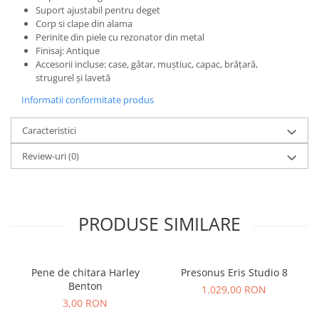
Microfoane de studio
Suport ajustabil pentru deget
Monitoare de studio
Corp si clape din alama
Perinite din piele cu rezonator din metal
Pop filtre
Finisaj: Antique
Preamplificatoare
Accesorii incluse: case, gâtar, muștiuc, capac, brățară,
Protectii antifonice pentru urechi
strugurel și lavetă
Rack studio
Informatii conformitate produs
Recordere de studio
Caracteristici
Recordere portabile
Sintetizatoare
Review-uri
(0)
Standuri si stative de monitoare
Subwoofere de studio
Tratament acustic
PRODUSE SIMILARE
Lumini si efecte
Accesorii pentru lumini
Bare Led
Pene de chitara Harley
Presonus Eris Studio 8
Cabluri de Alimentare
Benton
1.029,00 RON
Case-uri de lumini
3,00 RON