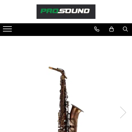
Magazin
Sonorizare / PA
Accesorii sonorizare, PA
Adaptoare phantom
Adresare publica 100V
Amplificatoare Audio
Boxe Audio
Ecrane de difuzie
Mixere audio
Monitorizare In-Ear
Pickup-uri, platane & accesorii
Playere si Recordere
Procesoare si efecte
Shockmount