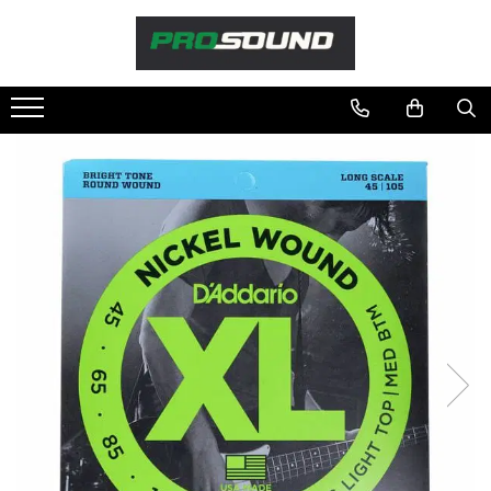
Magazin
Sonorizare / PA
Accesorii sonorizare, PA
Adaptoare phantom
Adresare publica 100V
Amplificatoare Audio
Boxe Audio
Ecrane de difuzie
Mixere audio
Monitorizare In-Ear
Pickup-uri, platane & accesorii
Playere si Recordere
Procesoare si efecte
Shockmount