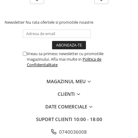
Comenzi si controllere
Ecrane LED
Efecte de lumini
Newsletter
Nu rata ofertele si promotiile noastre
Lasere
Masini de fum si ceata
Mixere DMX
Moving Head-uri
Vreau sa primesc newsletter cu promotiile
Par Led si Pinspot
magazinului. Afla mai multe in
Politica de
Proiectoare
Confidentialitate
Scene şi Ring-uri de Dans
Stative si schela lumini
MAGAZINUL MEU
Instrumente Muzicale
CLIENTI
Chitare si bass
Claviaturi
DATE COMERCIALE
Instrumente cu arcus
SUPORT CLIENTI
10:00 - 18:00
Instrumente de percutie
Instrumente de suflat
0740036008