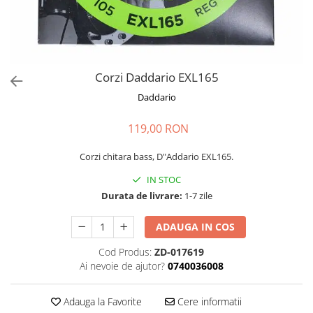
Stabilizatoare de tensiune UPS si
Power Conditioner
Unelte Audio
Microfoane
Accesorii de microfoane
Corzi Daddario EXL165
Capsule de microfon
Daddario
Case-uri de microfoane
119,00 RON
Microfoane de broadcast
Microfoane de instrumente
Corzi chitara bass, D"Addario EXL165.
Microfoane de masurare si
calibrare
IN STOC
Durata de livrare:
1-7 zile
Microfoane de studio
Microfoane de Suprafata
ADAUGA IN COS
Microfoane de voce si live
Microfoane lavaliera si headset
Cod Produs:
ZD-017619
Ai nevoie de ajutor?
0740036008
Microfoane podcast, USB, iOS /
Android
Adauga la Favorite
Cere informatii
Microfoane pt Camere Video