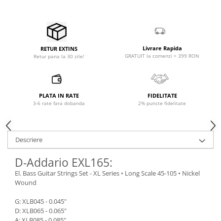
Microfoane pt instalatii si
conferinta
Microfoane Ribbon
Microfoane stereo
Livrare Rapida
RETUR EXTINS
Microfoane Suspendabile
GRATUIT la comenzi > 399 RON
Retur pana la 30 zile!
Microfoane wireless si sisteme
Stative de microfon
Studio si inregistrari
PLATA IN RATE
FIDELITATE
3-6 rate fara dobanda
2% puncte fidelitate
Accesorii de microfoane
Accesorii de rack
Accesorii echipamente de studio
Descriere
Clape MIDI
Controllere MIDI - USB DAW
D-Addario EXL165:
Controllere monitoare de studio
El. Bass Guitar Strings Set - XL Series • Long Scale 45-105 • Nickel
Wound
Convertoare AD/DA
Interfete audio
G: XLB045 - 0.045"
Interfete MIDI si Cabluri Midi-USB
D: XLB065 - 0.065"
A: XLB085 - 0.085"