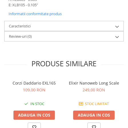
Microfoane de studio
E: XLB105 - 0.105"
Monitoare de studio
Informatii conformitate produs
Pop filtre
Preamplificatoare
Caracteristici
Protectii antifonice pentru urechi
Review-uri
(0)
Rack studio
Recordere de studio
Recordere portabile
Sintetizatoare
PRODUSE SIMILARE
Standuri si stative de monitoare
Subwoofere de studio
Tratament acustic
Corzi Daddario EXL165
Elixir Nanoweb Long Scale
109,00 RON
249,00 RON
Lumini si efecte
Accesorii pentru lumini
IN STOC
STOC LIMITAT
Bare Led
Cabluri de Alimentare
ADAUGA IN COS
ADAUGA IN COS
Case-uri de lumini