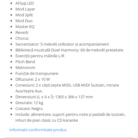
Microfoane de studio
AFișaj LED
Monitoare de studio
Mod Layer
Mod Split
Pop filtre
Mod Duo
Preamplificatoare
Master EQ
Reverb
Protectii antifonice pentru urechi
Chorus
Rack studio
Secvențiator: 5 melodii utilizator și acompaniament
Recordere de studio
Bibliotecă muzicală Duet Harmony: 60 de melodii presetate
Exerciții pentru mâinile L/R
Recordere portabile
Pitch Bend
Sintetizatoare
Metronom
Standuri si stative de monitoare
Funcție de transpunere
Difuzoare: 2 x 10 W
Subwoofere de studio
Conexiuni: 2 x căști,Ieșire MIDI, USB MIDI Sustain, Intrare
Tratament acustic
Aux/Ieșire Aux.
Dimensiuni (L x A x Î): 1365 x 366 x 137 mm
Lumini si efecte
Greutate: 12 kg
Accesorii pentru lumini
Culoare: Negru
Include: alimentare, suport pentru note și pedală de sustain,
Bare Led
Hituri de pian clasic cu CD karaoke
Cabluri de Alimentare
Informatii conformitate produs
Case-uri de lumini