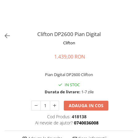
Stabilizatoare de tensiune UPS si
Power Conditioner
Unelte Audio
Microfoane
Accesorii de microfoane
Clifton DP2600 Pian Digital
Capsule de microfon
Clifton
Case-uri de microfoane
1.439,00 RON
Microfoane de broadcast
Microfoane de instrumente
Microfoane de masurare si
Pian Digital DP2600 Clifton
calibrare
IN STOC
Microfoane de studio
Durata de livrare:
1-7 zile
Microfoane de Suprafata
Microfoane de voce si live
ADAUGA IN COS
Microfoane lavaliera si headset
Cod Produs:
418138
Microfoane podcast, USB, iOS /
Ai nevoie de ajutor?
0740036008
Android
Microfoane pt Camere Video