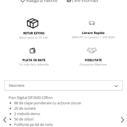
Adauga la Favorite
Cere informatii
Microfoane pt instalatii si
conferinta
Microfoane Ribbon
Microfoane stereo
Microfoane Suspendabile
Livrare Rapida
RETUR EXTINS
Microfoane wireless si sisteme
GRATUIT la comenzi > 399 RON
Retur pana la 30 zile!
Stative de microfon
Studio si inregistrari
PLATA IN RATE
FIDELITATE
Accesorii de microfoane
3-6 rate fara dobanda
2% puncte fidelitate
Accesorii de rack
Accesorii echipamente de studio
Clape MIDI
Descriere
Controllere MIDI - USB DAW
Pian Digital DP2600 Clifton
Controllere monitoare de studio
88 de clape ponderate cu acțiune ciocan
Convertoare AD/DA
20 de sunete
Interfete audio
2 melodii demo
50 de stiluri
Interfete MIDI si Cabluri Midi-USB
Polifonie pe 64 de note