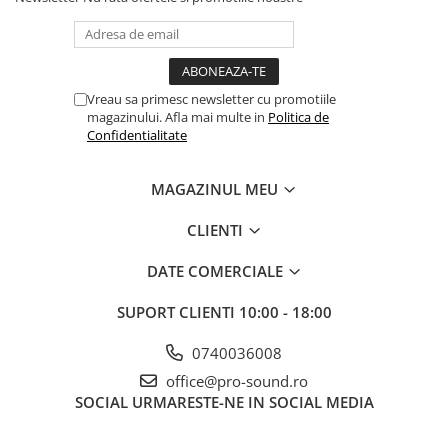
Instrumente si jucarii pentru copii
Instrumente traditionale
Tobe
DJ
Vreau sa primesc newsletter cu promotiile
Accesorii DJ
magazinului. Afla mai multe in
Politica de
Confidentialitate
Accesorii Pick-up si Vinyl
Case-uri DJ
CD Playere DJ
MAGAZINUL MEU
Console DJ
CLIENTI
Controllere MIDI - USB DAW
Genti pentru DJ
DATE COMERCIALE
Mixere DJ
SUPORT CLIENTI
10:00 - 18:00
Platane DJ
Samplere si controllere
0740036008
Stative si pupitre DJ
office@pro-sound.ro
Cabluri si conectori
SOCIAL
URMARESTE-NE IN SOCIAL MEDIA
Cabluri adaptoare, cabluri Y