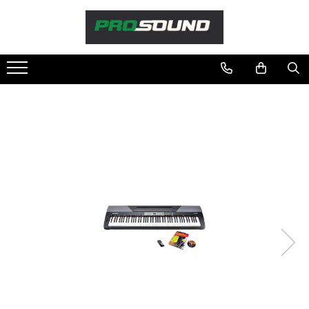
Magazin
Sonorizare / PA
Accesorii sonorizare, PA
Adaptoare phantom
Adresare publica 100V
Amplificatoare Audio
Boxe Audio
Ecrane de difuzie
Mixere audio
Monitorizare In-Ear
Pickup-uri, platane & accesorii
Playere si Recordere
Procesoare si efecte
Shockmount