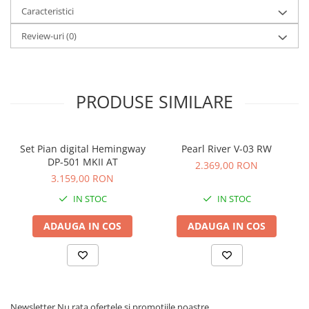
Comenzi si controllere
Caracteristici
Ecrane LED
Review-uri
(0)
Efecte de lumini
Lasere
Masini de fum si ceata
Mixere DMX
PRODUSE SIMILARE
Moving Head-uri
Par Led si Pinspot
Proiectoare
Set Pian digital Hemingway
Pearl River V-03 RW
DP-501 MKII AT
Scene şi Ring-uri de Dans
2.369,00 RON
3.159,00 RON
Stative si schela lumini
Instrumente Muzicale
IN STOC
IN STOC
Chitare si bass
ADAUGA IN COS
ADAUGA IN COS
Claviaturi
Instrumente cu arcus
Instrumente de percutie
Instrumente de suflat
Newsletter
Nu rata ofertele si promotiile noastre